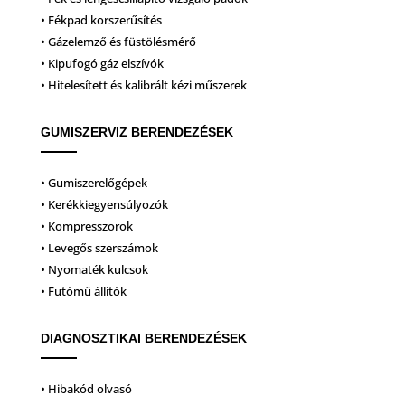
• Fékpad korszerűsítés
• Gázelemző és füstölésmérő
• Kipufogó gáz elszívók
• Hitelesített és kalibrált kézi műszerek
GUMISZERVIZ BERENDEZÉSEK
• Gumiszerelőgépek
• Kerékkiegyensúlyozók
• Kompresszorok
• Levegős szerszámok
• Nyomaték kulcsok
• Futómű állítók
DIAGNOSZTIKAI BERENDEZÉSEK
• Hibakód olvasó