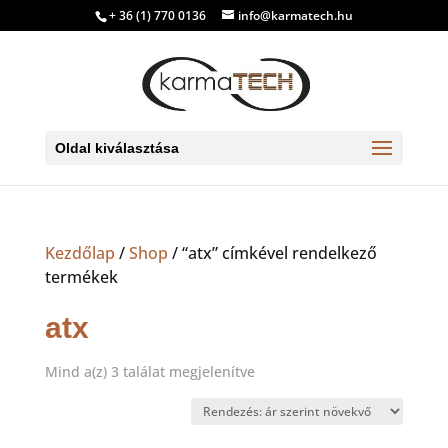
+ 36 (1) 770 0136
info@karmatech.hu
Oldal kiválasztása
Kezdőlap
/
Shop
/ “atx” címkével rendelkező
termékek
atx
Sorted
Mind a(z) 3 találat megjelenítve
by
price:
low