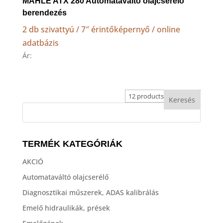
MAHLE ATX 280 Automataváltó olajcserélő
berendezés
2 db szivattyú / 7″ érintőképernyő / online
adatbázis
Ár:
TERMÉK KATEGÓRIÁK
AKCIÓ
Automataváltó olajcserélő
Diagnosztikai műszerek, ADAS kalibrálás
Emelő hidraulikák, prések