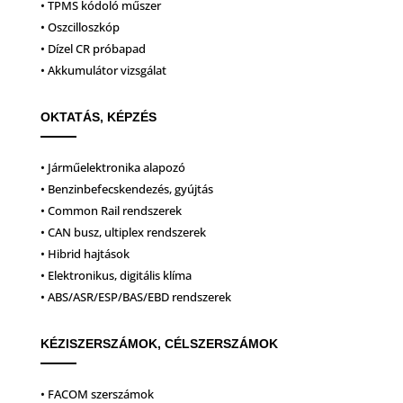
• TPMS kódoló műszer
• Oszcilloszkóp
• Dízel CR próbapad
• Akkumulátor vizsgálat
OKTATÁS, KÉPZÉS
• Járműelektronika alapozó
• Benzinbefecskendezés, gyújtás
• Common Rail rendszerek
• CAN busz, ultiplex rendszerek
• Hibrid hajtások
• Elektronikus, digitális klíma
• ABS/ASR/ESP/BAS/EBD rendszerek
KÉZISZERSZÁMOK, CÉLSZERSZÁMOK
• FACOM szerszámok