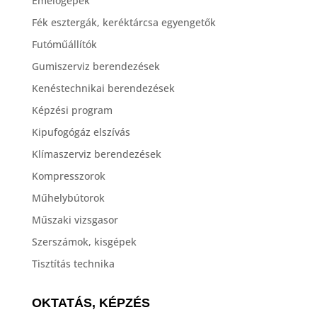
Emelőgépek
Fék esztergák, keréktárcsa egyengetők
Futóműállítók
Gumiszerviz berendezések
Kenéstechnikai berendezések
Képzési program
Kipufogógáz elszívás
Klímaszerviz berendezések
Kompresszorok
Műhelybútorok
Műszaki vizsgasor
Szerszámok, kisgépek
Tisztítás technika
OKTATÁS, KÉPZÉS