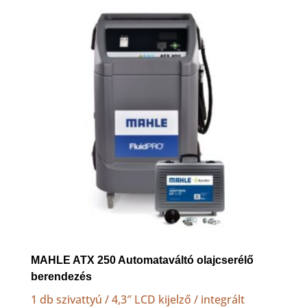
to
high
MAHLE ATX 250 Automataváltó olajcserélő
berendezés
1 db szivattyú / 4,3″ LCD kijelző / integrált