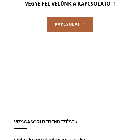
VEGYE FEL VELÜNK A KAPCSOLATOT!
KAPCSOLAT
VIZSGASORI BERENDEZÉSEK
• Fék és lengéscsillapító vizsgáló padok