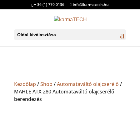
+ 36 (1) 770 0136
info@karmatech.hu
Oldal kiválasztása
Kezdőlap
/
Shop
/
Automataváltó olajcserélő
/
MAHLE ATX 280 Automataváltó olajcserélő
berendezés