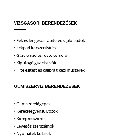
VIZSGASORI BERENDEZÉSEK
• Fék és lengéscsillapító vizsgáló padok
• Fékpad korszerűsítés
• Gázelemző és füstölésmérő
• Kipufogó gáz elszívók
• Hitelesített és kalibrált kézi műszerek
GUMISZERVIZ BERENDEZÉSEK
• Gumiszerelőgépek
• Kerékkiegyensúlyozók
• Kompresszorok
• Levegős szerszámok
• Nyomaték kulcsok