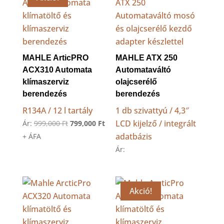
MAHLE ArticPRO
MAHLE ATX 250
ACX310 Automata
Automataváltó
klímaszerviz
olajcserélő
berendezés
berendezés
R134A / 12 l tartály
1 db szivattyú / 4,3″
Original
Current
LCD kijelző / integrált
Ár:
999,000
Ft
799,000
Ft
price
price
adatbázis
+ ÁFA
was:
is:
Ár:
999,000 Ft.
799,000 Ft.
Akció!