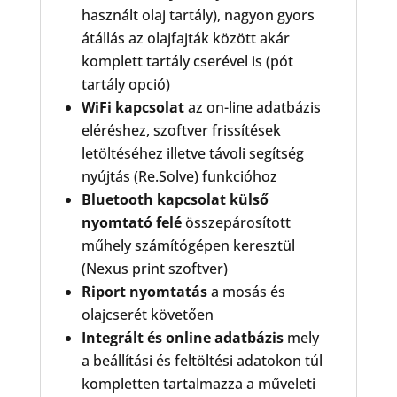
használt olaj tartály), nagyon gyors
átállás az olajfajták között akár
komplett tartály cserével is (pót
tartály opció)
WiFi kapcsolat
az on-line adatbázis
eléréshez, szoftver frissítések
letöltéséhez illetve távoli segítség
nyújtás (Re.Solve) funkcióhoz
Bluetooth kapcsolat külső
nyomtató felé
összepárosított
műhely számítógépen keresztül
(Nexus print szoftver)
Riport nyomtatás
a mosás és
olajcserét követően
Integrált és online adatbázis
mely
a beállítási és feltöltési adatokon túl
kompletten tartalmazza a műveleti