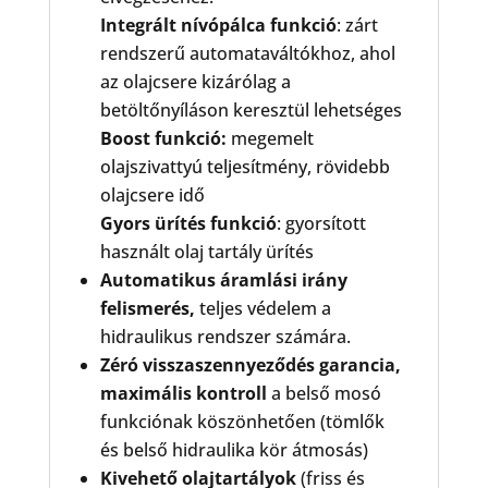
Integrált nívópálca funkció
: zárt
rendszerű automataváltókhoz, ahol
az olajcsere kizárólag a
betöltőnyíláson keresztül lehetséges
Boost funkció:
megemelt
olajszivattyú teljesítmény, rövidebb
olajcsere idő
Gyors ürítés funkció
: gyorsított
használt olaj tartály ürítés
Automatikus áramlási irány
felismerés,
teljes védelem a
hidraulikus rendszer számára.
Zéró visszaszennyeződés garancia,
maximális kontroll
a belső mosó
funkciónak köszönhetően (tömlők
és belső hidraulika kör átmosás)
Kivehető olajtartályok
(friss és