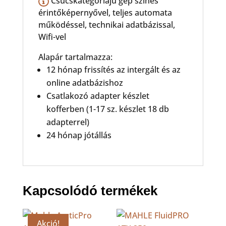
Csúcskategóriájú gép színes
érintőképernyővel, teljes automata
működéssel, technikai adatbázissal,
Wifi-vel
Alapár tartalmazza:
12 hónap frissítés az intergált és az
online adatbázishoz
Csatlakozó adapter készlet
kofferben (1-17 sz. készlet 18 db
adapterrel)
24 hónap jótállás
Kapcsolódó termékek
Akció!