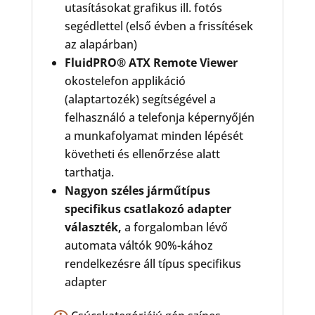
utasításokat grafikus ill. fotós
segédlettel (első évben a frissítések
az alapárban)
FluidPRO® ATX Remote Viewer
okostelefon applikáció
(alaptartozék) segítségével a
felhasználó a telefonja képernyőjén
a munkafolyamat minden lépését
követheti és ellenőrzése alatt
tarthatja.
Nagyon széles járműtípus
specifikus csatlakozó adapter
választék,
a forgalomban lévő
automata váltók 90%-kához
rendelkezésre áll típus specifikus
adapter