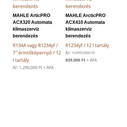
MAHLE ArticPRO
MAHLE ArcticPRO
ACX320 Automata
ACX410 Automata
klímaszerviz
klímaszerviz
berendezés
berendezés
R134A vagy R1234yf /
R1234yf / 12 l tartály
7″ érintőképernyő / 12
Original
Ár:
1,099,000
Ft
l tartály
Current
price
839,000
Ft
+ ÁFA
price
was:
Ár:
1,290,000
Ft
+ ÁFA
is:
1,099,000 Ft.
839,000 Ft.