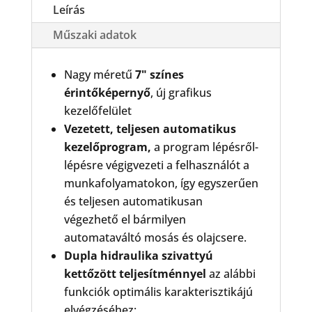
Leírás
Műszaki adatok
Nagy méretű
7" színes
érintőképernyő
, új grafikus
kezelőfelület
Vezetett, teljesen automatikus
kezelőprogram,
a program lépésről-
lépésre végigvezeti a felhasználót a
munkafolyamatokon, így egyszerűen
és teljesen automatikusan
végezhető el bármilyen
automataváltó mosás és olajcsere.
Dupla hidraulika szivattyú
kettőzött teljesítménnyel
az alábbi
funkciók optimális karakterisztikájú
elvégzéséhez: