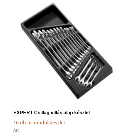
to
high
EXPERT Csillag villás alap készlet
16 db-os modul készlet
Ár: