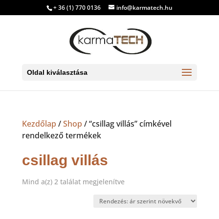
+ 36 (1) 770 0136
info@karmatech.hu
Oldal kiválasztása
Kezdőlap
/
Shop
/ “csillag villás” címkével
rendelkező termékek
csillag villás
Sorted
Mind a(z) 2 találat megjelenítve
by
price:
low