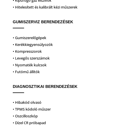
• Kipufogó gáz elszívók
• Hitelesített és kalibrált kézi műszerek
GUMISZERVIZ BERENDEZÉSEK
• Gumiszerelőgépek
• Kerékkiegyensúlyozók
• Kompresszorok
• Levegős szerszámok
• Nyomaték kulcsok
• Futómű állítók
DIAGNOSZTIKAI BERENDEZÉSEK
• Hibakód olvasó
• TPMS kódoló műszer
• Oszcilloszkóp
• Dízel CR próbapad