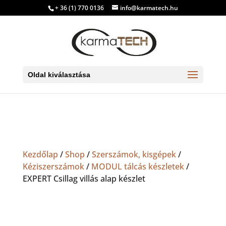
+ 36 (1) 770 0136
info@karmatech.hu
Oldal kiválasztása
Kezdőlap
/
Shop
/
Szerszámok, kisgépek
/
Kéziszerszámok
/
MODUL tálcás készletek
/
EXPERT Csillag villás alap készlet