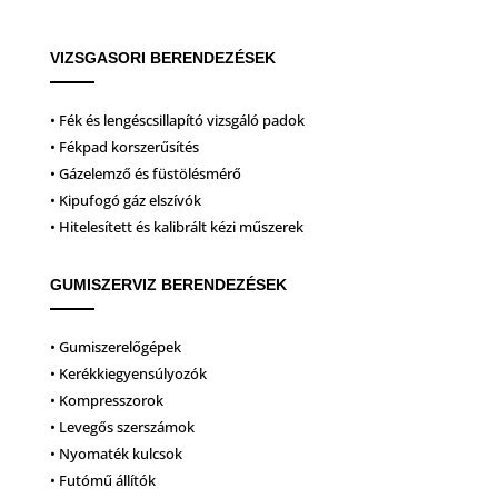
VIZSGASORI BERENDEZÉSEK
• Fék és lengéscsillapító vizsgáló padok
• Fékpad korszerűsítés
• Gázelemző és füstölésmérő
• Kipufogó gáz elszívók
• Hitelesített és kalibrált kézi műszerek
GUMISZERVIZ BERENDEZÉSEK
• Gumiszerelőgépek
• Kerékkiegyensúlyozók
• Kompresszorok
• Levegős szerszámok
• Nyomaték kulcsok
• Futómű állítók