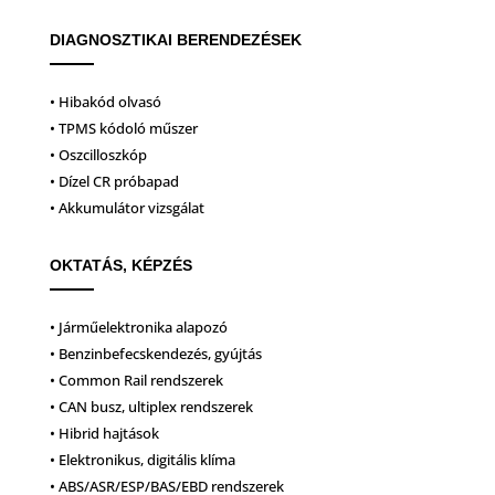
DIAGNOSZTIKAI BERENDEZÉSEK
• Hibakód olvasó
• TPMS kódoló műszer
• Oszcilloszkóp
• Dízel CR próbapad
• Akkumulátor vizsgálat
OKTATÁS, KÉPZÉS
• Járműelektronika alapozó
• Benzinbefecskendezés, gyújtás
• Common Rail rendszerek
• CAN busz, ultiplex rendszerek
• Hibrid hajtások
• Elektronikus, digitális klíma
• ABS/ASR/ESP/BAS/EBD rendszerek