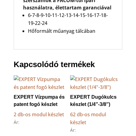
szerszámok a FACOM-tól ipari
használatra, élettartam garanciával
6-7-8-9-10-11-12-13-14-15-16-17-18-
19-22-24
Hőformált műanyag tálcában
Kapcsolódó termékek
EXPERT Vízpumpa és
EXPERT Dugókulcs
patent fogó készlet
készlet (1/4″-3/8″)
2 db-os modul készlet
62 db-os modul
készlet
Ár:
Ár: