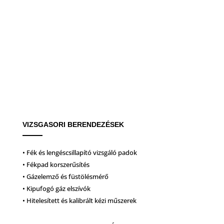
VIZSGASORI BERENDEZÉSEK
• Fék és lengéscsillapító vizsgáló padok
• Fékpad korszerűsítés
• Gázelemző és füstölésmérő
• Kipufogó gáz elszívók
• Hitelesített és kalibrált kézi műszerek