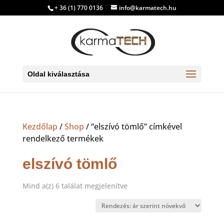
+ 36 (1) 770 0136
info@karmatech.hu
Oldal kiválasztása
Kezdőlap
/
Shop
/ “elszívó tömlő” címkével
rendelkező termékek
elszívó tömlő
Sorted
Mind a(z) 6 találat megjelenítve
by
price:
low