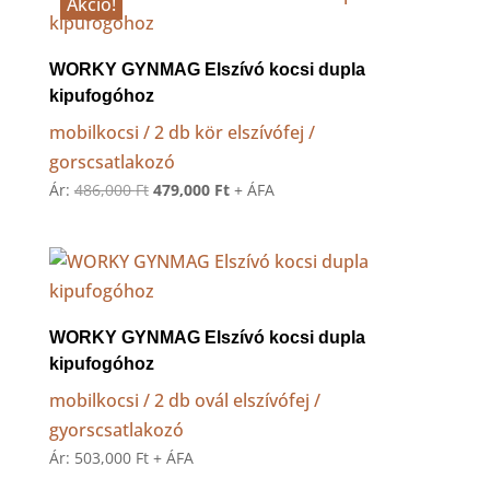
Akció!
WORKY GYNMAG Elszívó kocsi dupla
kipufogóhoz
mobilkocsi / 2 db kör elszívófej /
gorscsatlakozó
Original
Current
Ár:
486,000
Ft
479,000
Ft
+ ÁFA
price
price
was:
is:
486,000 Ft.
479,000 Ft.
WORKY GYNMAG Elszívó kocsi dupla
kipufogóhoz
mobilkocsi / 2 db ovál elszívófej /
gyorscsatlakozó
Ár:
503,000
Ft
+ ÁFA