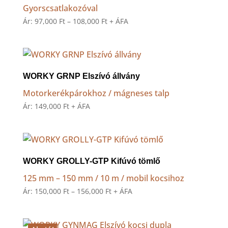
Gyorscsatlakozóval
Ártartomány:
Ár:
97,000
Ft
–
108,000
Ft
+ ÁFA
97,000 Ft
-
108,000 Ft
WORKY GRNP Elszívó állvány
Motorkerékpárokhoz / mágneses talp
Ár:
149,000
Ft
+ ÁFA
WORKY GROLLY-GTP Kifúvó tömlő
125 mm – 150 mm / 10 m / mobil kocsihoz
Ártartomány:
Ár:
150,000
Ft
–
156,000
Ft
+ ÁFA
150,000 Ft
-
156,000 Ft