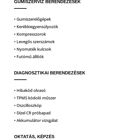
GUMISZERVIZ BERENDEZÉSEK
• Gumiszerelőgépek
• Kerékkiegyensúlyozók
• Kompresszorok
• Levegős szerszámok
• Nyomaték kulcsok
• Futómű állítók
DIAGNOSZTIKAI BERENDEZÉSEK
• Hibakód olvasó
• TPMS kódoló műszer
• Oszcilloszkóp
• Dízel CR próbapad
• Akkumulátor vizsgálat
OKTATÁS, KÉPZÉS