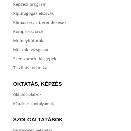
Képzési program
Kipufogógáz elszívás
Klímaszerviz berendezések
Kompresszorok
Műhelybútorok
Műszaki vizsgasor
Szerszámok, kisgépek
Tisztítás technika
OKTATÁS, KÉPZÉS
Oktatóeszközök
Képzések, tanfolyamok
SZOLGÁLTATÁSOK
Beüzemelés, betanítás