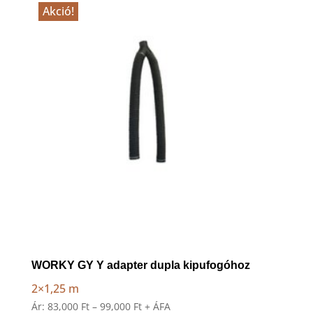
Akció!
to
high
WORKY GY Y adapter dupla kipufogóhoz
2×1,25 m
Ártartomány:
Ár:
83,000
Ft
–
99,000
Ft
+ ÁFA