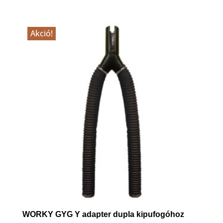
83,000 Ft
-
99,000 Ft
Akció!
WORKY GYG Y adapter dupla kipufogóhoz