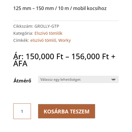
125 mm – 150 mm / 10 m / mobil kocsihoz
Cikkszám:
GROLLY-GTP
Kategória:
Elszívó tömlők
Címkék:
elszívó tömlő
,
Worky
Ártar
Ár:
150,000
Ft
–
156,000
Ft
+
150,00
ÁFA
-
156,00
Átmérő
WORKY
KOSÁRBA TESZEM
GROLLY-
GTP
Kifúvó