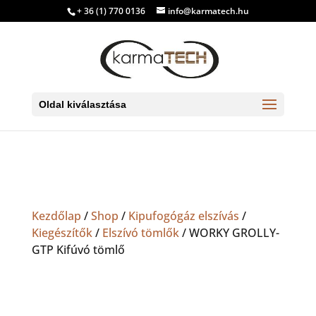
+ 36 (1) 770 0136
info@karmatech.hu
Oldal kiválasztása
Kezdőlap
/
Shop
/
Kipufogógáz elszívás
/
Kiegészítők
/
Elszívó tömlők
/ WORKY GROLLY-
GTP Kifúvó tömlő