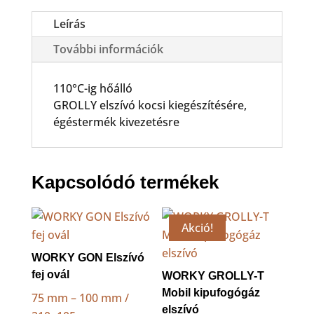
tömlő
mennyiség
Leírás
További információk
110°C-ig hőálló
GROLLY elszívó kocsi kiegészítésére,
égéstermék kivezetésre
Kapcsolódó termékek
Akció!
WORKY GON Elszívó
fej ovál
WORKY GROLLY-T
Mobil kipufogógáz
75 mm – 100 mm /
elszívó