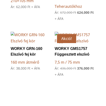
210×105 mm
Teherautókhoz
Ár:
62,000
Ft
+ ÁFA
Original
Current
Ár:
672,000
Ft
624,000
Ft
price
price
+ ÁFA
was:
is:
672,000 Ft.
624,000 
Akció!
WORKY GRN-160
WORKY GMS1757
Elszívó fej kör
Függesztett elszívó
160 mm átmérő
7,5 m / 75 mm
Original
Current
Ár:
38,000
Ft
+ ÁFA
Ár:
436,000
Ft
376,000
Ft
price
price
+ ÁFA
was:
is:
436,000 Ft.
376,000 