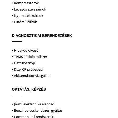
• Kompresszorok
• Levegős szerszámok
• Nyomaték kulcsok
• Futómű állítók
DIAGNOSZTIKAI BERENDEZÉSEK
• Hibakód olvasó
• TPMS kódoló műszer
• Oszcilloszkóp
• Dízel CR próbapad
• Akkumulátor vizsgálat
OKTATÁS, KÉPZÉS
• Járműelektronika alapozó
• Benzinbefecskendezés, gyújtás
• Common Rail rendszerek