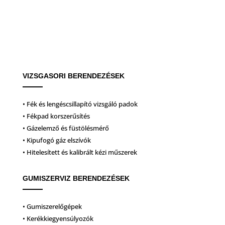
VIZSGASORI BERENDEZÉSEK
• Fék és lengéscsillapító vizsgáló padok
• Fékpad korszerűsítés
• Gázelemző és füstölésmérő
• Kipufogó gáz elszívók
• Hitelesített és kalibrált kézi műszerek
GUMISZERVIZ BERENDEZÉSEK
• Gumiszerelőgépek
• Kerékkiegyensúlyozók