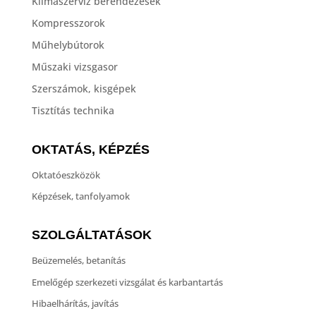
Klímaszerviz berendezések
Kompresszorok
Műhelybútorok
Műszaki vizsgasor
Szerszámok, kisgépek
Tisztítás technika
OKTATÁS, KÉPZÉS
Oktatóeszközök
Képzések, tanfolyamok
SZOLGÁLTATÁSOK
Beüzemelés, betanítás
Emelőgép szerkezeti vizsgálat és karbantartás
Hibaelhárítás, javítás