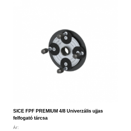
to
high
SICE FPF PREMIUM 4/8 Univerzális ujjas
felfogató tárcsa
Ár: