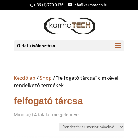
+ 36 (1) 770 0136
info@karmatech.hu
Oldal kiválasztása
Kezdőlap
/
Shop
/ “felfogató tárcsa” címkével
rendelkező termékek
felfogató tárcsa
Sorted
Mind a(z) 4 találat megjelenítve
by
price:
low