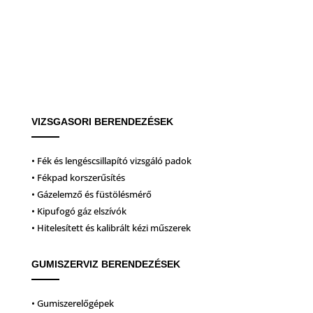
VIZSGASORI BERENDEZÉSEK
• Fék és lengéscsillapító vizsgáló padok
• Fékpad korszerűsítés
• Gázelemző és füstölésmérő
• Kipufogó gáz elszívók
• Hitelesített és kalibrált kézi műszerek
GUMISZERVIZ BERENDEZÉSEK
• Gumiszerelőgépek