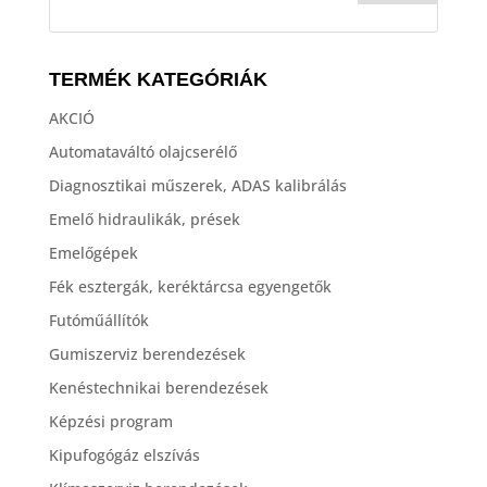
TERMÉK KATEGÓRIÁK
AKCIÓ
Automataváltó olajcserélő
Diagnosztikai műszerek, ADAS kalibrálás
Emelő hidraulikák, prések
Emelőgépek
Fék esztergák, keréktárcsa egyengetők
Futóműállítók
Gumiszerviz berendezések
Kenéstechnikai berendezések
Képzési program
Kipufogógáz elszívás