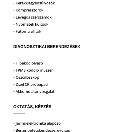
• Kerékkiegyensúlyozók
• Kompresszorok
• Levegős szerszámok
• Nyomaték kulcsok
• Futómű állítók
DIAGNOSZTIKAI BERENDEZÉSEK
• Hibakód olvasó
• TPMS kódoló műszer
• Oszcilloszkóp
• Dízel CR próbapad
• Akkumulátor vizsgálat
OKTATÁS, KÉPZÉS
• Járműelektronika alapozó
• Benzinbefecskendezés, gyújtás