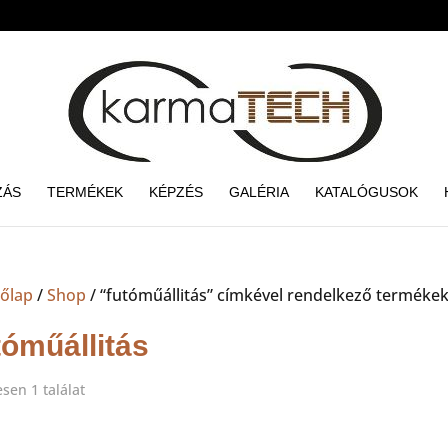
ZÁS
TERMÉKEK
KÉPZÉS
GALÉRIA
KATALÓGUSOK
őlap
/
Shop
/ “futóműállitás” címkével rendelkező terméke
tóműállitás
sen 1 találat