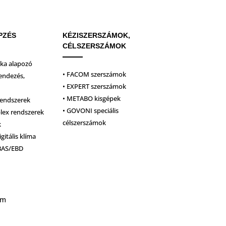
PZÉS
KÉZISZERSZÁMOK,
CÉLSZERSZÁMOK
ika alapozó
• FACOM szerszámok
endezés,
• EXPERT szerszámok
• METABO kisgépek
rendszerek
• GOVONI speciális
plex rendszerek
célszerszámok
k
igitális klíma
BAS/EBD
um