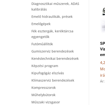
Diagnosztikai műszerek, ADAS
kalibrálás
Emelő hidraulikák, prések
Emelőgépek
Fék esztergák, keréktárcsa
egyengetők
SP
Futóműállítók
Vi
Gumiszerviz berendezések
em
Kenéstechnikai berendezések
4,2
Képzési program
Mo
Kipufogógáz elszívás
ir
Klímaszerviz berendezések
Ár
Kompresszorok
Műhelybútorok
Műszaki vizsgasor