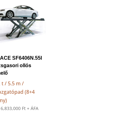
ACE SF6406N.55I
zsgasori ollós
elő
 t / 5.5 m /
zgatópad (8+4
ány)
:
6,833,000
Ft
+ ÁFA