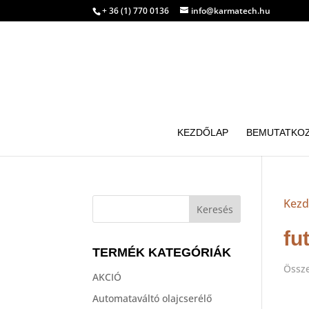
+ 36 (1) 770 0136
info@karmatech.hu
KEZDŐLAP
BEMUTATKO
Kezd
fu
TERMÉK KATEGÓRIÁK
Össze
AKCIÓ
Automataváltó olajcserélő