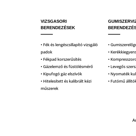
VIZSGASORI
GUMISZERVI
BERENDEZÉSEK
BERENDEZÉ
• Fék és lengéscsillapító vizsgáló
• Gumiszerelőg
padok
• Kerékkiegyen
• Fékpad korszerűsítés
• Kompresszor
• Gázelemző és füstölésmérő
• Levegős szer
• Kipufogó gáz elszívók
• Nyomaték ku
• Hitelesített és kalibrált kézi
• Futómű állító
műszerek
A