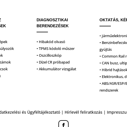
Z
DIAGNOSZTIKAI
OKTATÁS, KÉ
SEK
BERENDEZÉSEK
• Járműelektron
épek
• Hibakód olvasó
• Benzinbefecsk
súlyozók
• TPMS kódoló műszer
gyújtás
ok
• Oszcilloszkóp
• Common Rail 
számok
• Dízel CR próbapad
• CAN busz, ulti
lcsok
• Akkumulátor vizsgálat
• Hibrid hajtáso
k
• Elektronikus, d
• ABS/ASR/ESP/
rendszerek
datkezelési és Ügyféltájékoztató
|
Hírlevél feliratkozás
|
Impressz