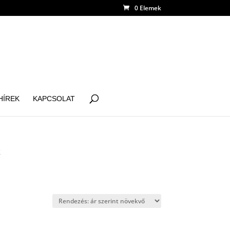
0 Elemek
HÍREK
KAPCSOLAT
k