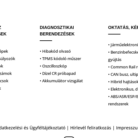
Z
DIAGNOSZTIKAI
OKTATÁS, KÉ
SEK
BERENDEZÉSEK
• Járműelektron
épek
• Hibakód olvasó
• Benzinbefecsk
súlyozók
• TPMS kódoló műszer
gyújtás
ok
• Oszcilloszkóp
• Common Rail 
számok
• Dízel CR próbapad
• CAN busz, ulti
lcsok
• Akkumulátor vizsgálat
• Hibrid hajtáso
k
• Elektronikus, d
• ABS/ASR/ESP/
rendszerek
datkezelési és Ügyféltájékoztató
|
Hírlevél feliratkozás
|
Impressz