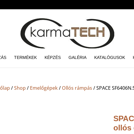
ZÁS
TERMÉKEK
KÉPZÉS
GALÉRIA
KATALÓGUSOK
őlap
/
Shop
/
Emelőgépek
/
Ollós rámpás
/ SPACE SF6406N.5
SPACE
ollós