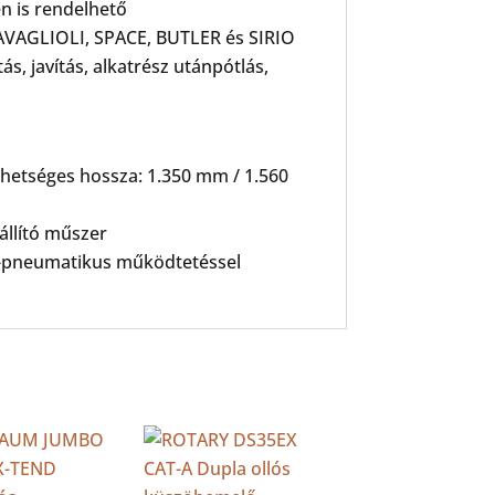
en is rendelhető
 RAVAGLIOLI, SPACE, BUTLER és SIRIO
s, javítás, alkatrész utánpótlás,
lehetséges hossza: 1.350 mm / 1.560
állító műszer
ro-pneumatikus működtetéssel