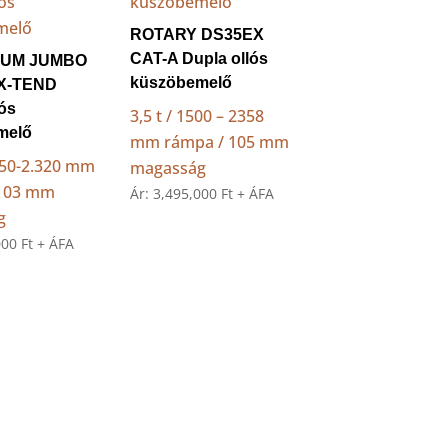
ROTARY DS35EX
CAT-A Dupla ollós
UM JUMBO
küszöbemelő
 X-TEND
lós
3,5 t / 1500 – 2358
melő
mm rámpa / 105 mm
.550-2.320 mm
magasság
 103 mm
Ár:
3,495,000
Ft
+ ÁFA
g
000
Ft
+ ÁFA