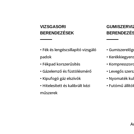
VIZSGASORI
GUMISZERVI
BERENDEZÉSEK
BERENDEZÉ
• Fék és lengéscsillapító vizsgáló
• Gumiszerelőg
padok
• Kerékkiegyen
• Fékpad korszerűsítés
• Kompresszor
• Gázelemző és füstölésmérő
• Levegős szer
• Kipufogó gáz elszívók
• Nyomaték ku
• Hitelesített és kalibrált kézi
• Futómű állító
műszerek
A