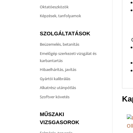
Oktatóeszközök
Képzések, tanfolyamok
SZOLGÁLTATÁSOK
Beüzemelés, betanítás
Emelőgép szerkezeti vizsgálat és
karbantartás
Hibaelhárítás, javítás
Gyártói kalibrálás
Alkatrész utánpótlás
Szoftver követés
Ka
MŰSZAKI
VIZSGASOROK