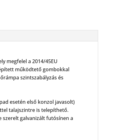
ely megfelel a 2014/45EU
 épített működtető gombokkal
előrámpa szintszabályzás és
ad esetén első konzol javasolt)
el talajszintre is telepíthető.
szerelt galvanizált futósínen a