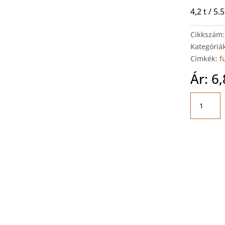
4,2 t / 5
Cikkszám
Kategóriá
Címkék:
f
Ár:
6
SPACE
SF6406N.
Vizsgasor
ollós
emelő
mennyis