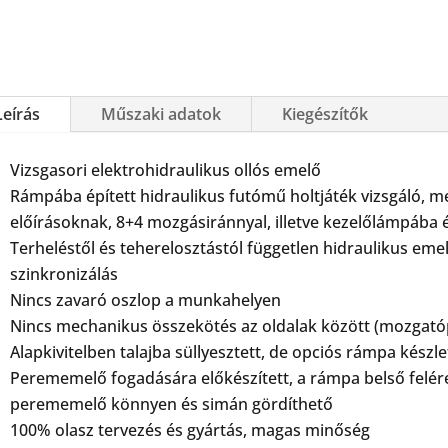
Leírás
Műszaki adatok
Kiegészítők
Vizsgasori elektrohidraulikus ollós emelő
Rámpába épített hidraulikus futómű holtjáték vizsgáló, m
előírásoknak, 8+4 mozgásiránnyal, illetve kezelőlámpába
Terheléstől és teherelosztástól független hidraulikus em
szinkronizálás
Nincs zavaró oszlop a munkahelyen
Nincs mechanikus összekötés az oldalak között (mozgatóp
Alapkivitelben talajba süllyesztett, de opciós rámpa készlett
Perememelő fogadására előkészített, a rámpa belső felére 
perememelő könnyen és simán gördíthető
100% olasz tervezés és gyártás, magas minőség