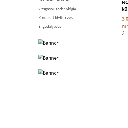
Felmérés, tervezés
RO
Vizsgasori technológia
kü
Komplett kivitelezés
3.0
m
Engedélyezés
Ár