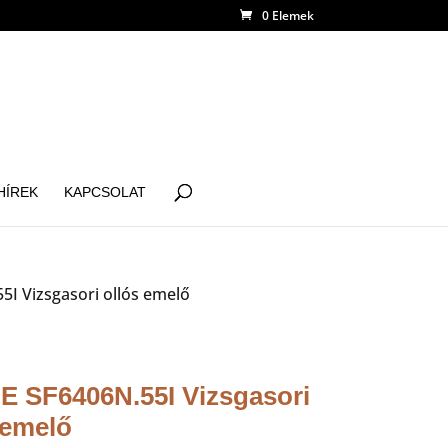
0 Elemek
HÍREK
KAPCSOLAT
5I Vizsgasori ollós emelő
 SF6406N.55I Vizsgasori
 emelő