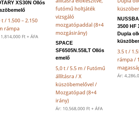
TARY XS30N Ollós
szöbemelő
NUSSBA
 t / 1.500 – 2.150
3500 HF
m rámpa
Dupla ol
:
1,814,000
Ft
+ ÁFA
küszöbe
SPACE
SF6505N.55ILT Ollós
3.5 t / 1
emelő
rámpa /
magassá
5,0 t / 5.5 m / Futómű
Ár:
4,286,
állításra / X
küszöbemelővel /
Mozgatópad (8+4
irány)
Ár:
10,568,000
Ft
+ ÁFA