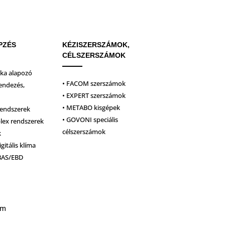
PZÉS
KÉZISZERSZÁMOK,
CÉLSZERSZÁMOK
ika alapozó
• FACOM szerszámok
endezés,
• EXPERT szerszámok
• METABO kisgépek
rendszerek
• GOVONI speciális
plex rendszerek
célszerszámok
k
igitális klíma
BAS/EBD
um