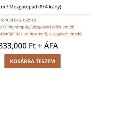
.5 m / Mozgatópad (8+4 irány)
:
SPA.SF646.192912
k:
Ollós rámpás
,
Vizsgasori ollós emelő
utóműállitás
,
ollós emelő
,
vizsgasori emelő
,833,000
Ft
+ ÁFA
KOSÁRBA TESZEM
55I
i
ég