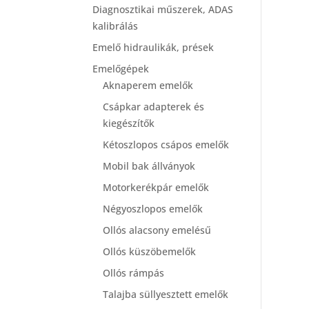
Diagnosztikai műszerek, ADAS
kalibrálás
Emelő hidraulikák, prések
Emelőgépek
Aknaperem emelők
Csápkar adapterek és
kiegészítők
Kétoszlopos csápos emelők
Mobil bak állványok
Motorkerékpár emelők
Négyoszlopos emelők
Ollós alacsony emelésű
Ollós küszöbemelők
Ollós rámpás
Talajba süllyesztett emelők