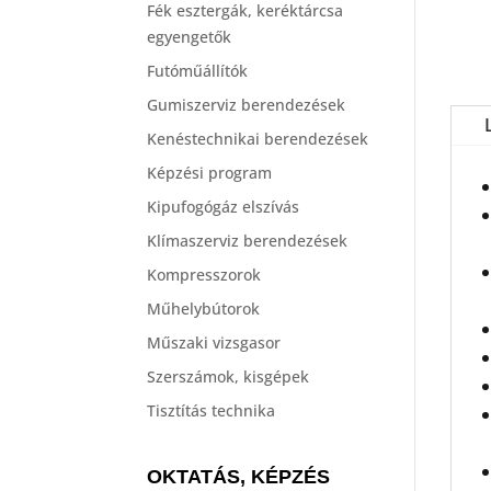
Fék esztergák, keréktárcsa
egyengetők
Futóműállítók
Gumiszerviz berendezések
Kenéstechnikai berendezések
Képzési program
Kipufogógáz elszívás
Klímaszerviz berendezések
Kompresszorok
Műhelybútorok
Műszaki vizsgasor
Szerszámok, kisgépek
Tisztítás technika
OKTATÁS, KÉPZÉS