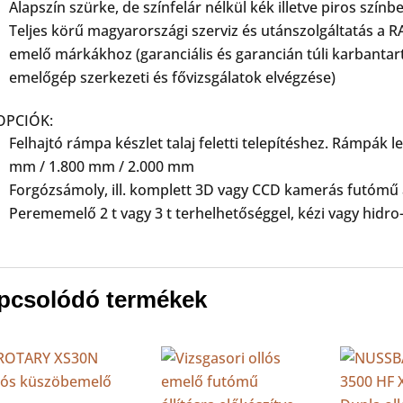
Alapszín szürke, de színfelár nélkül kék illetve piros színb
Teljes körű magyarországi szerviz és utánszolgáltatás a
emelő márkákhoz (garanciális és garancián túli karbantartá
emelőgép szerkezeti és fővizsgálatok elvégzése)
OPCIÓK:
Felhajtó rámpa készlet talaj feletti telepítéshez. Rámpák 
mm / 1.800 mm / 2.000 mm
Forgózsámoly, ill. komplett 3D vagy CCD kamerás futómű 
Perememelő 2 t vagy 3 t terhelhetőséggel, kézi vagy hid
pcsolódó termékek