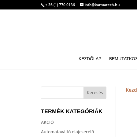
+ 36 (1) 770 0136
info@karmatech.hu
KEZDŐLAP
BEMUTATKO
Kezd
TERMÉK KATEGÓRIÁK
AKCIÓ
Automataváltó olajcserélő