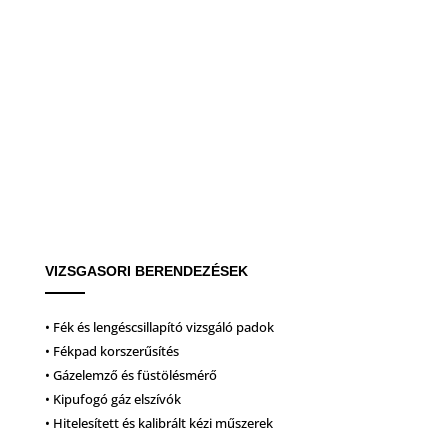
VIZSGASORI BERENDEZÉSEK
• Fék és lengéscsillapító vizsgáló padok
• Fékpad korszerűsítés
• Gázelemző és füstölésmérő
• Kipufogó gáz elszívók
• Hitelesített és kalibrált kézi műszerek