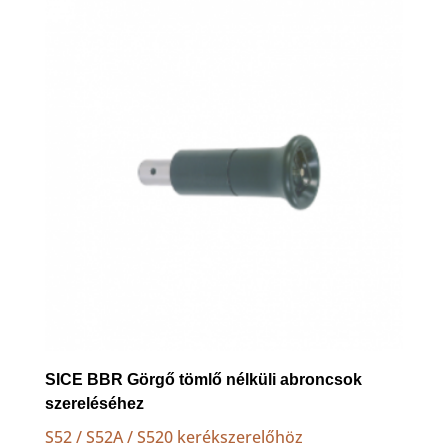
to
high
SICE BBR Görgő tömlő nélküli abroncsok
szereléséhez
S52 / S52A / S520 kerékszerelőhöz