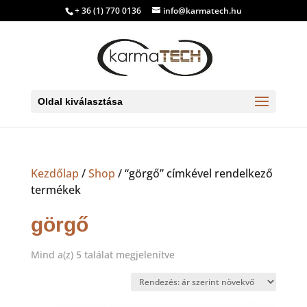
+ 36 (1) 770 0136
info@karmatech.hu
Oldal kiválasztása
Kezdőlap
/
Shop
/ “görgő” címkével rendelkező
termékek
görgő
Sorted
Mind a(z) 5 találat megjelenítve
by
price:
low