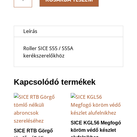
RT
Görgő
tömlő
nélküli
abroncsok
Leírás
szereléséhez
mennyiség
Roller SICE S55 / S55A
kerékszerelőkhöz
Kapcsolódó termékek
SICE KGL56 Megfogó
köröm védő készlet
SICE RTB Görgő