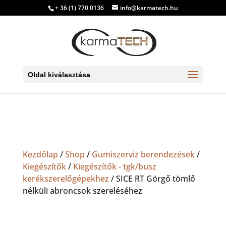
+ 36 (1) 770 0136
info@karmatech.hu
Oldal kiválasztása
Kezdőlap
/
Shop
/
Gumiszerviz berendezések
/
Kiegészítők
/
Kiegészítők - tgk/busz
kerékszerelőgépekhez
/ SICE RT Görgő tömlő
nélküli abroncsok szereléséhez