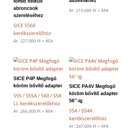
alufelnikhez
tömlő nélküli
abroncsok
Ár:
215,000
Ft
+ ÁFA
szereléséhez
SICE S560
kerékszerelőhöz
Ár:
227,000
Ft
+ ÁFA
SICE P4P Megfogó
köröm bővítő adapter
SICE PA4V Megfogó
köröm bővítő adapter
S55 / S55A / S60 / S58
56″-ig
LL kerékszerelőkhöz
S54 / S54A
Ár:
266,000
Ft
+ ÁFA
kerékszerelőhöz
Ár:
247,000
Ft
+ ÁFA