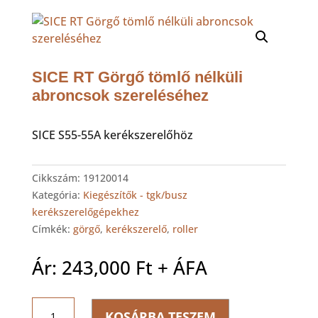
SICE RT Görgő tömlő nélküli
abroncsok szereléséhez
SICE S55-55A kerékszerelőhöz
Cikkszám:
19120014
Kategória:
Kiegészítők - tgk/busz
kerékszerelőgépekhez
Címkék:
görgő
,
kerékszerelő
,
roller
Ár:
243,000
Ft
+ ÁFA
SICE
KOSÁRBA TESZEM