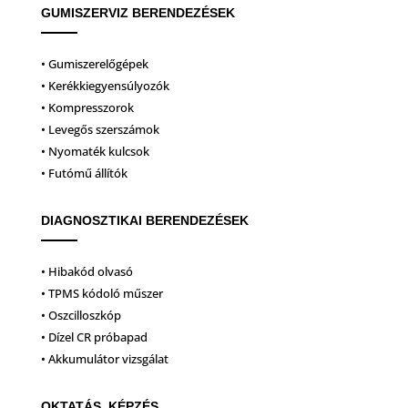
GUMISZERVIZ BERENDEZÉSEK
• Gumiszerelőgépek
• Kerékkiegyensúlyozók
• Kompresszorok
• Levegős szerszámok
• Nyomaték kulcsok
• Futómű állítók
DIAGNOSZTIKAI BERENDEZÉSEK
• Hibakód olvasó
• TPMS kódoló műszer
• Oszcilloszkóp
• Dízel CR próbapad
• Akkumulátor vizsgálat
OKTATÁS, KÉPZÉS