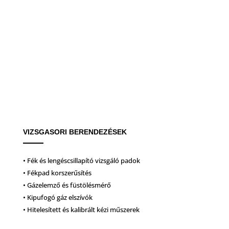
VIZSGASORI BERENDEZÉSEK
• Fék és lengéscsillapító vizsgáló padok
• Fékpad korszerűsítés
• Gázelemző és füstölésmérő
• Kipufogó gáz elszívók
• Hitelesített és kalibrált kézi műszerek