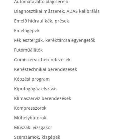
Automataváltó olajcserélő
Diagnosztikai műszerek, ADAS kalibrálás
Emelő hidraulikák, prések
Emelőgépek
Fék esztergák, keréktárcsa egyengetők
Futóműállítók
Gumiszerviz berendezések
Kenéstechnikai berendezések
Képzési program
Kipufogógáz elszívás
Klímaszerviz berendezések
Kompresszorok
Műhelybútorok
Műszaki vizsgasor
Szerszámok, kisgépek