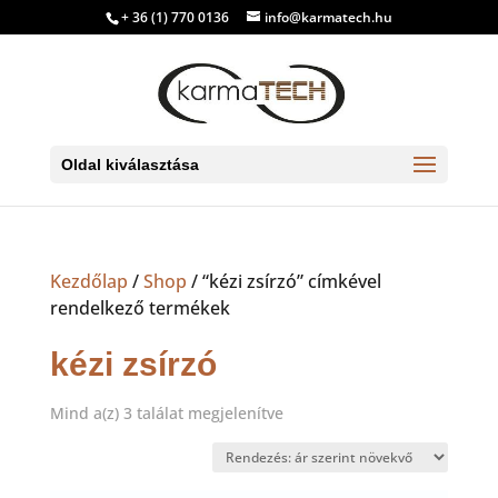
+ 36 (1) 770 0136
info@karmatech.hu
Oldal kiválasztása
Kezdőlap
/
Shop
/ “kézi zsírzó” címkével
rendelkező termékek
kézi zsírzó
Sorted
Mind a(z) 3 találat megjelenítve
by
price:
low