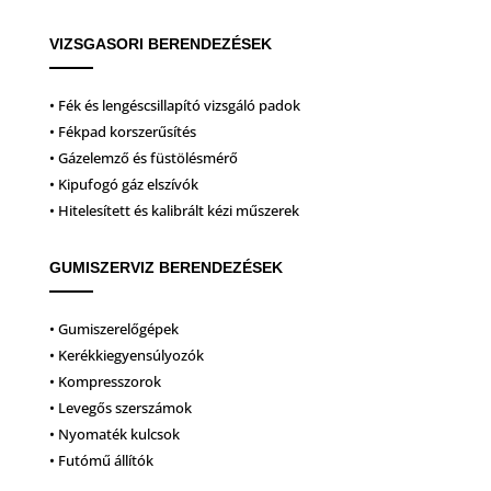
VIZSGASORI BERENDEZÉSEK
• Fék és lengéscsillapító vizsgáló padok
• Fékpad korszerűsítés
• Gázelemző és füstölésmérő
• Kipufogó gáz elszívók
• Hitelesített és kalibrált kézi műszerek
GUMISZERVIZ BERENDEZÉSEK
• Gumiszerelőgépek
• Kerékkiegyensúlyozók
• Kompresszorok
• Levegős szerszámok
• Nyomaték kulcsok
• Futómű állítók