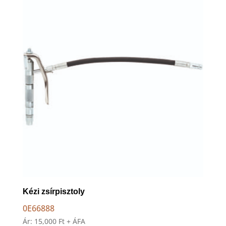
to
high
Kézi zsírpisztoly
0E66888
Ár:
15,000
Ft
+ ÁFA