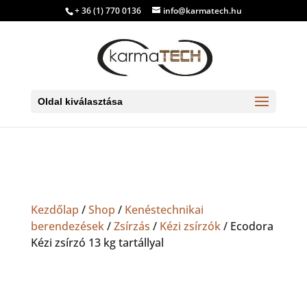
+ 36 (1) 770 0136
info@karmatech.hu
Oldal kiválasztása
Kezdőlap
/
Shop
/
Kenéstechnikai
berendezések
/
Zsírzás
/
Kézi zsírzók
/ Ecodora
Kézi zsírzó 13 kg tartállyal