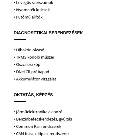
• Levegős szerszámok
• Nyomaték kulcsok
• Futómű állítók
DIAGNOSZTIKAI BERENDEZÉSEK
• Hibakód olvasó
• TPMS kódoló műszer
• Oszcilloszkóp
• Dízel CR próbapad
• Akkumulátor vizsgálat
OKTATÁS, KÉPZÉS
• Járműelektronika alapozó
• Benzinbefecskendezés, gyújtás
• Common Rail rendszerek
• CAN busz, ultiplex rendszerek