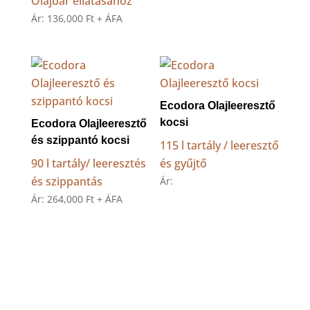
Olajbár ellátásához
Ár:
136,000
Ft
+ ÁFA
Ecodora Olajleeresztő
kocsi
Ecodora Olajleeresztő
és szippantó kocsi
115 l tartály / leeresztő
90 l tartály/ leeresztés
és gyűjtő
és szippantás
Ár:
Ár:
264,000
Ft
+ ÁFA