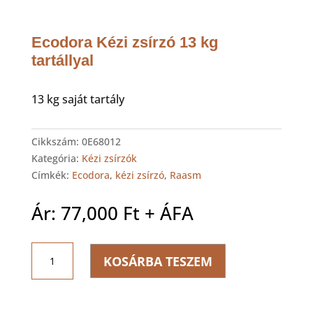
Ecodora Kézi zsírzó 13 kg
tartállyal
13 kg saját tartály
Cikkszám:
0E68012
Kategória:
Kézi zsírzók
Címkék:
Ecodora
,
kézi zsírzó
,
Raasm
Ár:
77,000
Ft
+ ÁFA
Ecodora
KOSÁRBA TESZEM
Kézi
zsírzó
13