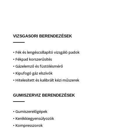
VIZSGASORI BERENDEZÉSEK
• Fék és lengéscsillapító vizsgáló padok
• Fékpad korszerűsítés
• Gázelemző és füstölésmérő
• Kipufogó gáz elszívók
• Hitelesített és kalibrált kézi műszerek
GUMISZERVIZ BERENDEZÉSEK
• Gumiszerelőgépek
• Kerékkiegyensúlyozók
• Kompresszorok