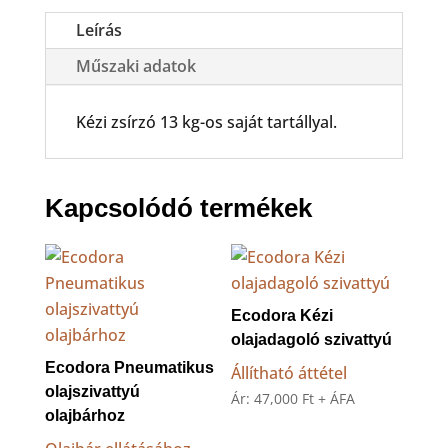
kg
tartállyal
Leírás
mennyiség
Műszaki adatok
Kézi zsírzó 13 kg-os saját tartállyal.
Kapcsolódó termékek
Ecodora Kézi
olajadagoló szivattyú
Ecodora Pneumatikus
Állítható áttétel
olajszivattyú
Ár:
47,000
Ft
+ ÁFA
olajbárhoz