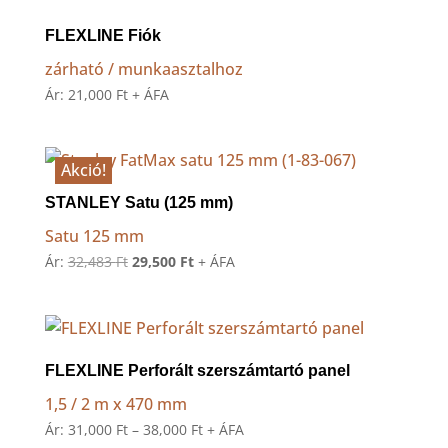
FLEXLINE Fiók
zárható / munkaasztalhoz
Ár:
21,000
Ft
+ ÁFA
Akció!
STANLEY Satu (125 mm)
Satu 125 mm
Original
Current
Ár:
32,483
Ft
29,500
Ft
+ ÁFA
price
price
was:
is:
32,483 Ft.
29,500 Ft.
FLEXLINE Perforált szerszámtartó panel
1,5 / 2 m x 470 mm
Ártartomány:
Ár:
31,000
Ft
–
38,000
Ft
+ ÁFA