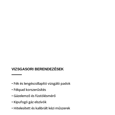
VIZSGASORI BERENDEZÉSEK
• Fék és lengéscsillapító vizsgáló padok
• Fékpad korszerűsítés
• Gázelemző és füstölésmérő
• Kipufogó gáz elszívók
• Hitelesített és kalibrált kézi műszerek