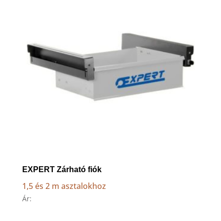
high
EXPERT Zárható fiók
1,5 és 2 m asztalokhoz
Ár: