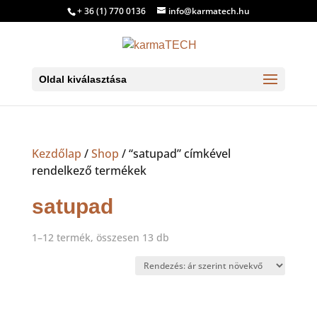
+ 36 (1) 770 0136
info@karmatech.hu
Oldal kiválasztása
Kezdőlap
/
Shop
/ “satupad” címkével
rendelkező termékek
satupad
Sorted
1–12 termék, összesen 13 db
by
price:
low
to