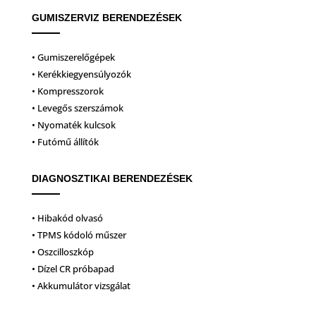
GUMISZERVIZ BERENDEZÉSEK
• Gumiszerelőgépek
• Kerékkiegyensúlyozók
• Kompresszorok
• Levegős szerszámok
• Nyomaték kulcsok
• Futómű állítók
DIAGNOSZTIKAI BERENDEZÉSEK
• Hibakód olvasó
• TPMS kódoló műszer
• Oszcilloszkóp
• Dízel CR próbapad
• Akkumulátor vizsgálat