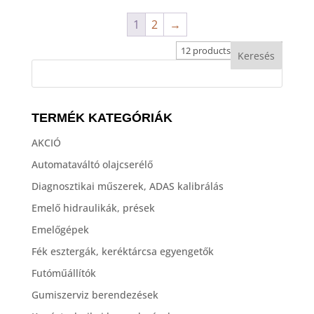
1
2
→
TERMÉK KATEGÓRIÁK
AKCIÓ
Automataváltó olajcserélő
Diagnosztikai műszerek, ADAS kalibrálás
Emelő hidraulikák, prések
Emelőgépek
Fék esztergák, keréktárcsa egyengetők
Futóműállítók
Gumiszerviz berendezések