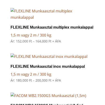
31,000 Ft
-
38,000 Ft
FLEXLINE Munkaasztal multiplex munkalappal
1,5 m vagy 2 m / 300 kg
Ártartomány:
Ár:
152,000
Ft
–
164,000
Ft
+ ÁFA
152,000 Ft
-
164,000 Ft
FLEXLINE Munkaasztal inox munkalappal
1,5 m vagy 2 m / 300 kg
Ártartomány:
Ár:
180,000
Ft
–
200,000
Ft
+ ÁFA
180,000 Ft
-
200,000 Ft