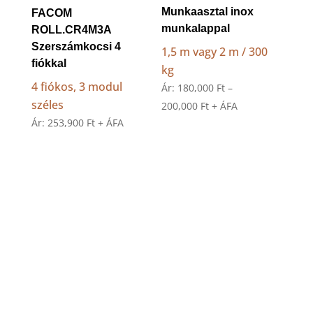
Munkaasztal inox
FACOM
munkalappal
ROLL.CR4M3A
Szerszámkocsi 4
1,5 m vagy 2 m / 300
fiókkal
kg
4 fiókos, 3 modul
Ár:
180,000
Ft
–
széles
Ártartomány:
200,000
Ft
+ ÁFA
Ár:
253,900
Ft
+ ÁFA
180,000 Ft
-
200,000 Ft