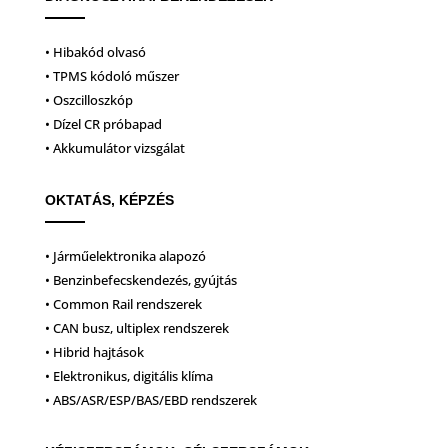
• Hibakód olvasó
• TPMS kódoló műszer
• Oszcilloszkóp
• Dízel CR próbapad
• Akkumulátor vizsgálat
OKTATÁS, KÉPZÉS
• Járműelektronika alapozó
• Benzinbefecskendezés, gyújtás
• Common Rail rendszerek
• CAN busz, ultiplex rendszerek
• Hibrid hajtások
• Elektronikus, digitális klíma
• ABS/ASR/ESP/BAS/EBD rendszerek