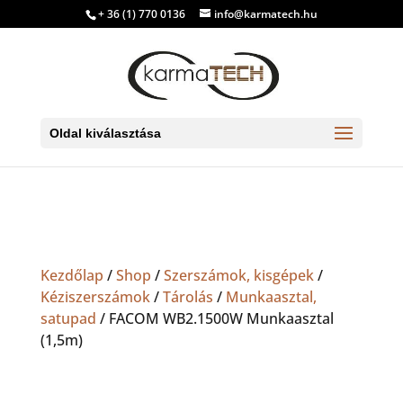
+ 36 (1) 770 0136
info@karmatech.hu
Oldal kiválasztása
Kezdőlap
/
Shop
/
Szerszámok, kisgépek
/
Kéziszerszámok
/
Tárolás
/
Munkaasztal,
satupad
/ FACOM WB2.1500W Munkaasztal
(1,5m)