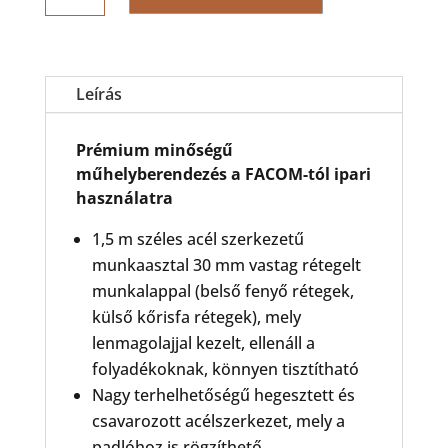
Munkaasztal
(1,5m)
mennyiség
Leírás
Prémium minőségű
műhelyberendezés a FACOM-tól ipari
használatra
1,5 m széles acél szerkezetű
munkaasztal 30 mm vastag rétegelt
munkalappal (belső fenyő rétegek,
külső kőrisfa rétegek), mely
lenmagolajjal kezelt, ellenáll a
folyadékoknak, könnyen tisztítható
Nagy terhelhetőségű hegesztett és
csavarozott acélszerkezet, mely a
padlóhoz is rögzíthető