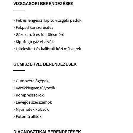
VIZSGASORI BERENDEZÉSEK
• Fék és lengéscsillapító vizsgáló padok
• Fékpad korszerűsítés
• Gázelemző és füstölésmérő
• Kipufogó gáz elszívók
• Hitelesített és kalibrált kézi műszerek
GUMISZERVIZ BERENDEZÉSEK
• Gumiszerelőgépek
• Kerékkiegyensúlyozók
• Kompresszorok
• Levegős szerszámok
• Nyomaték kulcsok
• Futómű állítók
DIAGNOSZTIKAI BERENDEZÉSEK