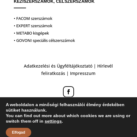
KÉZISZERSZÁMOK, CÉLSZERSZÁMOK
• FACOM szerszámok
• EXPERT szerszámok
• METABO kisgépek
• GOVONI speciális célszerszámok
Adatkezelési és Ügyféltájékoztató
|
Hírlevél
feliratkozás
|
Impresszum
A weboldalon a minőségi felhasználói élmény érdekében
sütiket használunk.
You can find out more about which cookies we are using or
switch them off in
settings
.
Elfogad
Honlapkészítés: ZK Design