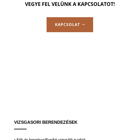
VEGYE FEL VELÜNK A KAPCSOLATOT!
KAPCSOLAT
VIZSGASORI BERENDEZÉSEK
• Fék és lengéscsillapító vizsgáló padok