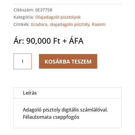
Cikkszám:
0E37758
Kategória:
Olajadagoló pisztolyok
Címkék:
Ecodora
,
olajadagolo pisztoly
,
Raasm
Ár:
90,000
Ft
+ ÁFA
Ecodora
KOSÁRBA TESZEM
Digitális
adagolópisztoly
mennyiség
Leírás
Adagoló pisztoly digitális számlálóval.
Félautomata cseppfogós