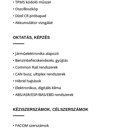
• TPMS kódoló műszer
• Oszcilloszkóp
• Dízel CR próbapad
• Akkumulátor vizsgálat
OKTATÁS, KÉPZÉS
• Járműelektronika alapozó
• Benzinbefecskendezés, gyújtás
• Common Rail rendszerek
• CAN busz, ultiplex rendszerek
• Hibrid hajtások
• Elektronikus, digitális klíma
• ABS/ASR/ESP/BAS/EBD rendszerek
KÉZISZERSZÁMOK, CÉLSZERSZÁMOK
• FACOM szerszámok