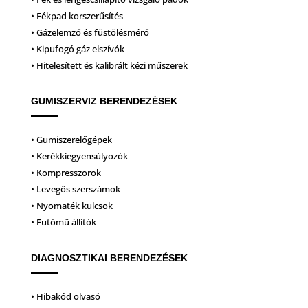
• Fékpad korszerűsítés
• Gázelemző és füstölésmérő
• Kipufogó gáz elszívók
• Hitelesített és kalibrált kézi műszerek
GUMISZERVIZ BERENDEZÉSEK
• Gumiszerelőgépek
• Kerékkiegyensúlyozók
• Kompresszorok
• Levegős szerszámok
• Nyomaték kulcsok
• Futómű állítók
DIAGNOSZTIKAI BERENDEZÉSEK
• Hibakód olvasó