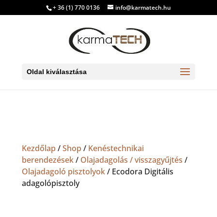
+ 36 (1) 770 0136
info@karmatech.hu
Oldal kiválasztása
Kezdőlap
/
Shop
/
Kenéstechnikai
berendezések
/
Olajadagolás / visszagyűjtés
/
Olajadagoló pisztolyok
/ Ecodora Digitális
adagolópisztoly