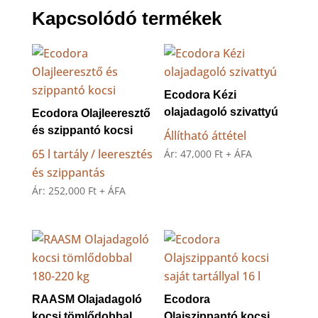
Kapcsolódó termékek
Ecodora Kézi
olajadagoló szivattyú
Ecodora Olajleeresztő
és szippantó kocsi
Állítható áttétel
65 l tartály / leeresztés
Ár:
47,000
Ft
+ ÁFA
és szippantás
Ár:
252,000
Ft
+ ÁFA
RAASM Olajadagoló
Ecodora
kocsi tömlődobbal
Olajszippantó kocsi