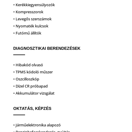
• Kerékkiegyensúlyozók
• Kompresszorok
• Levegős szerszámok
• Nyomaték kulcsok
• Futómű állítók
DIAGNOSZTIKAI BERENDEZÉSEK
• Hibakód olvasó
• TPMS kódoló műszer
• Oszcilloszkóp
• Dízel CR próbapad
• Akkumulátor vizsgálat
OKTATÁS, KÉPZÉS
• Járműelektronika alapozó