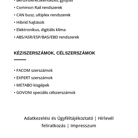
• Benzinbefecskendezés, gyújtás
• Common Rail rendszerek
• CAN busz, ultiplex rendszerek
• Hibrid hajtások
• Elektronikus, digitális klíma
• ABS/ASR/ESP/BAS/EBD rendszerek
KÉZISZERSZÁMOK, CÉLSZERSZÁMOK
• FACOM szerszámok
• EXPERT szerszámok
• METABO kisgépek
• GOVONI speciális célszerszámok
Adatkezelési és Ügyféltájékoztató
|
Hírlevél
feliratkozás
|
Impresszum