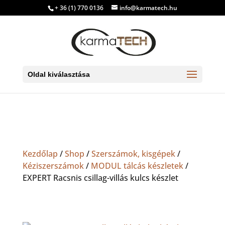
+ 36 (1) 770 0136
info@karmatech.hu
Oldal kiválasztása
Kezdőlap
/
Shop
/
Szerszámok, kisgépek
/
Kéziszerszámok
/
MODUL tálcás készletek
/
EXPERT Racsnis csillag-villás kulcs készlet