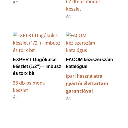
67 db-os modul
Ár:
készlet
Ár:
EXPERT Dugókulcs
FACOM kéziszerszám
készlet (1/2″) – imbusz
katalógus
és torx bit
ipari használatra
33 db-os modul
gyártói élettartam
készlet
garanciával
Ár:
Ár: