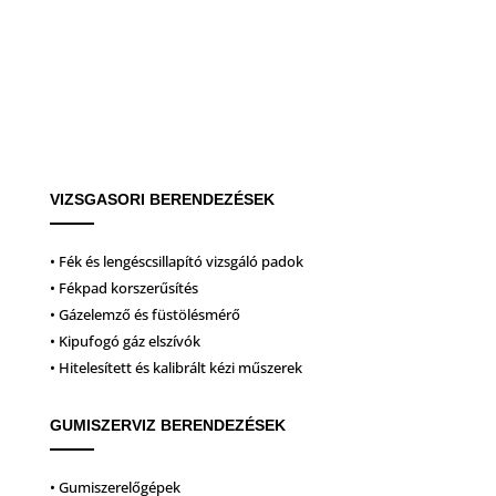
VIZSGASORI BERENDEZÉSEK
• Fék és lengéscsillapító vizsgáló padok
• Fékpad korszerűsítés
• Gázelemző és füstölésmérő
• Kipufogó gáz elszívók
• Hitelesített és kalibrált kézi műszerek
GUMISZERVIZ BERENDEZÉSEK
• Gumiszerelőgépek