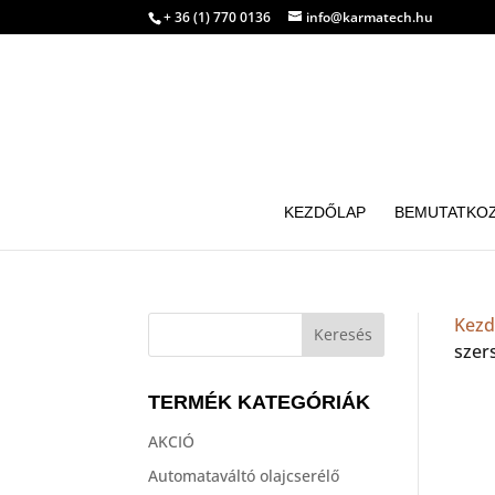
+ 36 (1) 770 0136
info@karmatech.hu
KEZDŐLAP
BEMUTATKO
Kezd
szer
TERMÉK KATEGÓRIÁK
AKCIÓ
Automataváltó olajcserélő