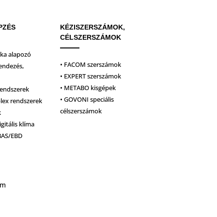
PZÉS
KÉZISZERSZÁMOK,
CÉLSZERSZÁMOK
ika alapozó
• FACOM szerszámok
endezés,
• EXPERT szerszámok
• METABO kisgépek
rendszerek
• GOVONI speciális
plex rendszerek
célszerszámok
k
igitális klíma
BAS/EBD
um