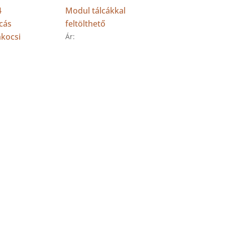
4
Modul tálcákkal
cás
feltölthető
kocsi
Ár: