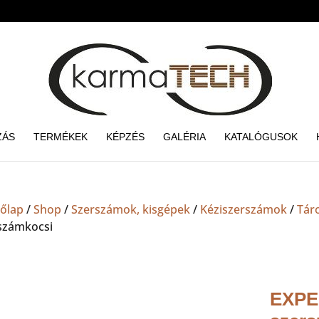
ZÁS
TERMÉKEK
KÉPZÉS
GALÉRIA
KATALÓGUSOK
őlap
/
Shop
/
Szerszámok, kisgépek
/
Kéziszerszámok
/
Tár
számkocsi
EXPER