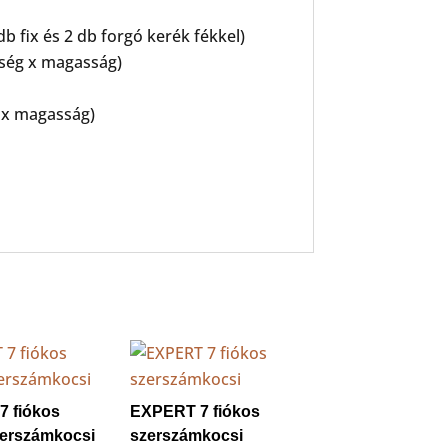
 fix és 2 db forgó kerék fékkel)
ység x magasság)
g x magasság)
 fiókos
EXPERT 7 fiókos
zerszámkocsi
szerszámkocsi