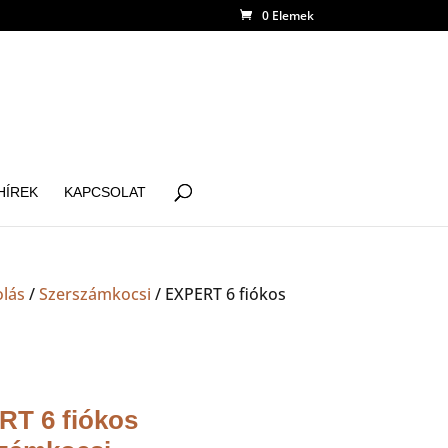
0 Elemek
HÍREK
KAPCSOLAT
olás
/
Szerszámkocsi
/ EXPERT 6 fiókos
T 6 fiókos