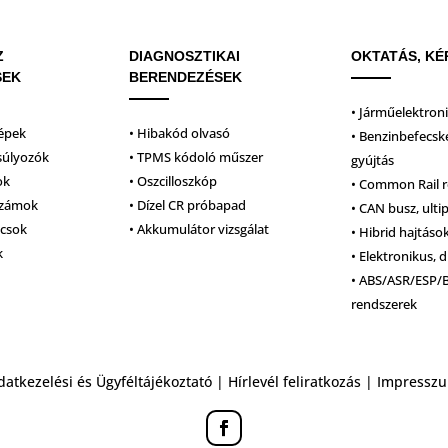
Z
DIAGNOSZTIKAI
OKTATÁS, KÉ
SEK
BERENDEZÉSEK
• Járműelektron
épek
• Hibakód olvasó
• Benzinbefecsk
súlyozók
• TPMS kódoló műszer
gyújtás
ok
• Oszcilloszkóp
• Common Rail 
számok
• Dízel CR próbapad
• CAN busz, ulti
lcsok
• Akkumulátor vizsgálat
• Hibrid hajtáso
k
• Elektronikus, d
• ABS/ASR/ESP/
rendszerek
datkezelési és Ügyféltájékoztató
|
Hírlevél feliratkozás
|
Impressz