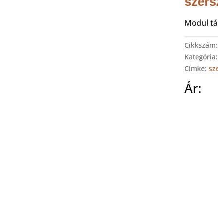
szers
Modul tál
Cikkszám
Kategória
Címke:
sz
Ár: