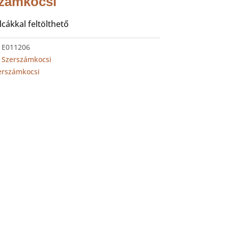
zámkocsi
cákkal feltölthető
:
E011206
:
Szerszámkocsi
erszámkocsi