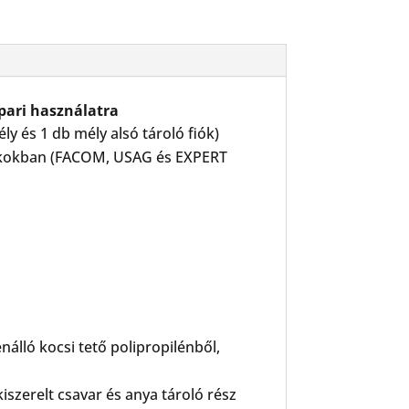
ari használatra
ly és 1 db mély alsó tároló fiók)
iókokban (FACOM, USAG és EXPERT
álló kocsi tető polipropilénből,
iszerelt csavar és anya tároló rész