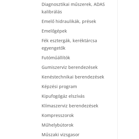
Diagnosztikai műszerek, ADAS
kalibrálás
Emelő hidraulikák, prések
Emelőgépek
Fék esztergák, keréktárcsa
egyengetők
Futóműállítók
Gumiszerviz berendezések
Kenéstechnikai berendezések
Képzési program
Kipufogógáz elszívás
Klímaszerviz berendezések
Kompresszorok
Műhelybútorok
Műszaki vizsgasor