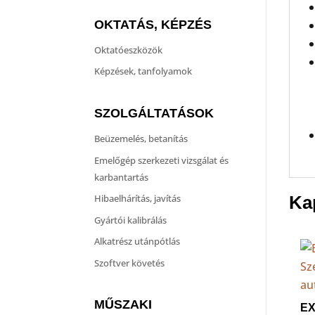
OKTATÁS, KÉPZÉS
Oktatóeszközök
Képzések, tanfolyamok
SZOLGÁLTATÁSOK
Beüzemelés, betanítás
Emelőgép szerkezeti vizsgálat és
karbantartás
Hibaelhárítás, javítás
Ka
Gyártói kalibrálás
Alkatrész utánpótlás
Szoftver követés
MŰSZAKI
E