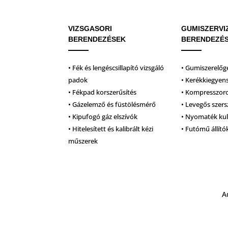
VIZSGASORI
GUMISZERVI
BERENDEZÉSEK
BERENDEZÉ
• Fék és lengéscsillapító vizsgáló
• Gumiszerelőg
padok
• Kerékkiegyen
• Fékpad korszerűsítés
• Kompresszor
• Gázelemző és füstölésmérő
• Levegős szer
• Kipufogó gáz elszívók
• Nyomaték ku
• Hitelesített és kalibrált kézi
• Futómű állító
műszerek
A