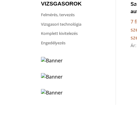
VIZSGASOROK
Sz
au
Felmérés, tervezés
7 
Vizsgasori technológia
sz
Komplett kivitelezés
sz
Engedélyezés
Ár: