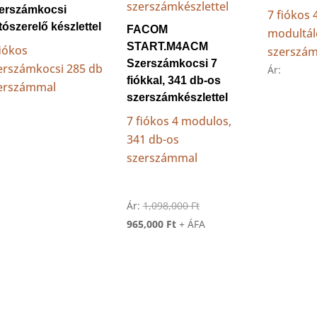
erszámkocsi
7 fiókos 
tószerelő készlettel
FACOM
modultál
START.M4ACM
fiókos
szerszám
Szerszámkocsi 7
erszámkocsi 285 db
Ár:
fiókkal, 341 db-os
erszámmal
szerszámkészlettel
7 fiókos 4 modulos,
341 db-os
szerszámmal
Original
Ár:
1,098,000
Ft
Current
price
965,000
Ft
+ ÁFA
price
was:
is:
1,098,000 Ft.
965,000 Ft.