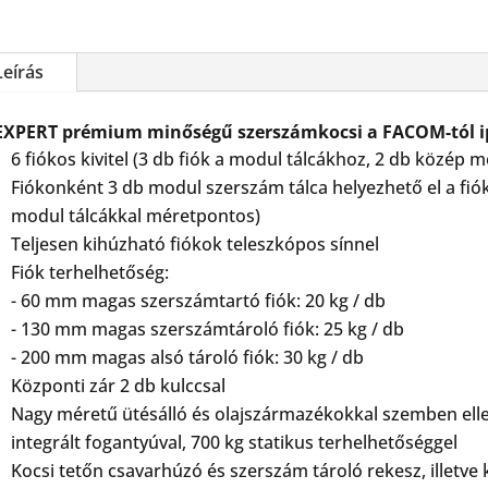
Leírás
EXPERT prémium minőségű szerszámkocsi a FACOM-tól ip
6 fiókos kivitel (3 db fiók a modul tálcákhoz, 2 db közép mé
Fiókonként 3 db modul szerszám tálca helyezhető el a f
modul tálcákkal méretpontos)
Teljesen kihúzható fiókok teleszkópos sínnel
Fiók terhelhetőség:
- 60 mm magas szerszámtartó fiók: 20 kg / db
- 130 mm magas szerszámtároló fiók: 25 kg / db
- 200 mm magas alsó tároló fiók: 30 kg / db
Központi zár 2 db kulccsal
Nagy méretű ütésálló és olajszármazékokkal szemben ellen
integrált fogantyúval, 700 kg statikus terhelhetőséggel
Kocsi tetőn csavarhúzó és szerszám tároló rekesz, illetve k