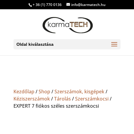
+ 36 (1) 770 0136
info@karmatech.hu
Oldal kiválasztása
Kezdőlap
/
Shop
/
Szerszámok, kisgépek
/
Kéziszerszámok
/
Tárolás
/
Szerszámkocsi
/
EXPERT 7 fiókos széles szerszámkocsi