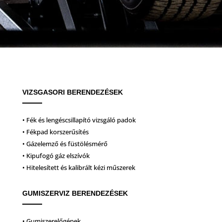
VIZSGASORI BERENDEZÉSEK
• Fék és lengéscsillapító vizsgáló padok
• Fékpad korszerűsítés
• Gázelemző és füstölésmérő
• Kipufogó gáz elszívók
• Hitelesített és kalibrált kézi műszerek
GUMISZERVIZ BERENDEZÉSEK
• Gumiszerelőgépek