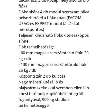
tálcákhoz, 3 db közép mély alsó tároló
fiók)
Fiókonként 4 db modul szerszám tálca
helyezhető el a fiókokban (FACOM,
USAG és EXPERT modul tálcákkal
méretpontos)
Teljesen kihúzható fiókok teleszkópos
sínnel
Fiók terhelhetőség:
- 60 mm magas szerszámtartó fiók: 20
kg / db
- 130 mm magas szerszámtároló fiók:
25 kg / db
Központi zár 2 db kulccsal
Nagy méretű ütésálló és
olajszármazékokkal szemben ellenálló
kocsi tető polipropilénből, integrált
fogantyúval, 900 kg statikus
terhelhetőséggel