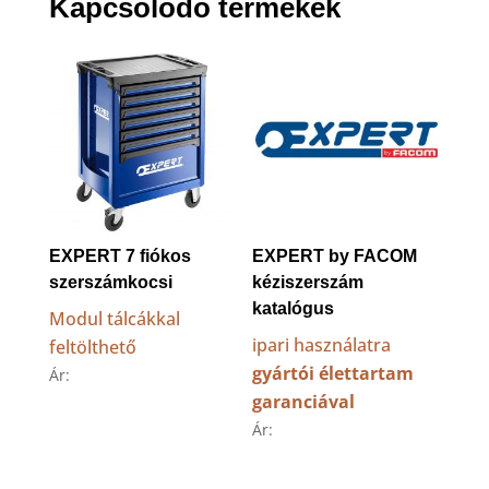
Kapcsolódó termékek
EXPERT 7 fiókos
EXPERT by FACOM
szerszámkocsi
kéziszerszám
katalógus
Modul tálcákkal
ipari használatra
feltölthető
gyártói élettartam
Ár:
garanciával
Ár: