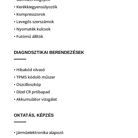
• Kerékkiegyensúlyozók
• Kompresszorok
• Levegős szerszámok
• Nyomaték kulcsok
• Futómű állítók
DIAGNOSZTIKAI BERENDEZÉSEK
• Hibakód olvasó
• TPMS kódoló műszer
• Oszcilloszkóp
• Dízel CR próbapad
• Akkumulátor vizsgálat
OKTATÁS, KÉPZÉS
• Járműelektronika alapozó