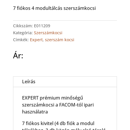
7 fiókos 4 modultálcás szerszámkocsi
Cikkszám:
E011209
Kategória:
Szerszámkocsi
Címkék:
Expert
,
szerszám kocsi
Ár:
Leírás
EXPERT prémium minőségű
szerszámkocsi a FACOM-tól ipari
használatra
7 fiókos kivitel (4 db fiók a modul