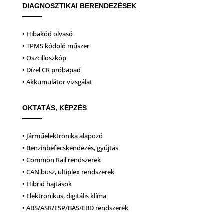
DIAGNOSZTIKAI BERENDEZÉSEK
• Hibakód olvasó
• TPMS kódoló műszer
• Oszcilloszkóp
• Dízel CR próbapad
• Akkumulátor vizsgálat
OKTATÁS, KÉPZÉS
• Járműelektronika alapozó
• Benzinbefecskendezés, gyújtás
• Common Rail rendszerek
• CAN busz, ultiplex rendszerek
• Hibrid hajtások
• Elektronikus, digitális klíma
• ABS/ASR/ESP/BAS/EBD rendszerek