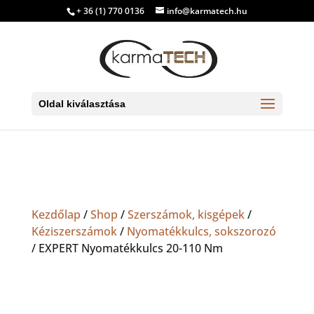
+ 36 (1) 770 0136
info@karmatech.hu
Oldal kiválasztása
Kezdőlap
/
Shop
/
Szerszámok, kisgépek
/
Kéziszerszámok
/
Nyomatékkulcs, sokszorozó
/ EXPERT Nyomatékkulcs 20-110 Nm