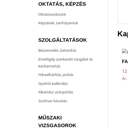
OKTATÁS, KÉPZÉS
Oktatóeszközök
Képzések, tanfolyamok
Ka
SZOLGÁLTATÁSOK
Beüzemelés, betanítás
Emelőgép szerkezeti vizsgálat és
FA
karbantartás
12
Hibaelhárítás, javítás
Ár
Gyártói kalibrálás
Alkatrész utánpótlás
Szoftver követés
MŰSZAKI
VIZSGASOROK