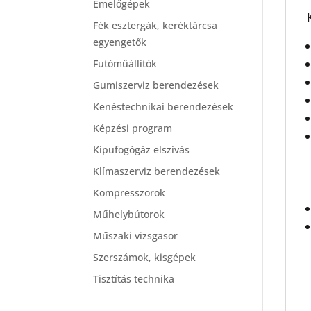
Emelőgépek
Fék esztergák, keréktárcsa
egyengetők
Futóműállítók
Gumiszerviz berendezések
Kenéstechnikai berendezések
Képzési program
Kipufogógáz elszívás
Klímaszerviz berendezések
Kompresszorok
Műhelybútorok
Műszaki vizsgasor
Szerszámok, kisgépek
Tisztítás technika