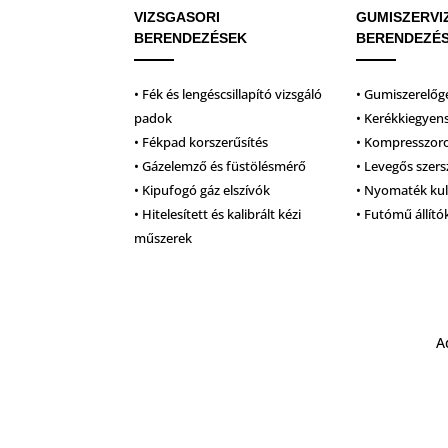
VIZSGASORI
GUMISZERVI
BERENDEZÉSEK
BERENDEZÉ
• Fék és lengéscsillapító vizsgáló
• Gumiszerelőg
padok
• Kerékkiegyen
• Fékpad korszerűsítés
• Kompresszor
• Gázelemző és füstölésmérő
• Levegős szer
• Kipufogó gáz elszívók
• Nyomaték ku
• Hitelesített és kalibrált kézi
• Futómű állító
műszerek
A