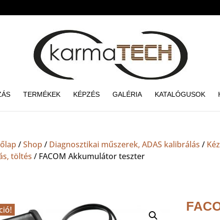
ZÁS
TERMÉKEK
KÉPZÉS
GALÉRIA
KATALÓGUSOK
őlap
/
Shop
/
Diagnosztikai műszerek, ADAS kalibrálás
/
Kéz
ás, töltés
/ FACOM Akkumulátor teszter
FACO
ció!