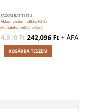
:
FACOM BAT.TESTU
:
Akkumulátor, indítás, töltés
kkumulátor indító
,
bikázó
Original
Current
84,819
Ft
242,096
Ft
+ ÁFA
price
price
was:
is:
KOSÁRBA TESZEM
átor
284,819 Ft.
242,096 Ft.
ég