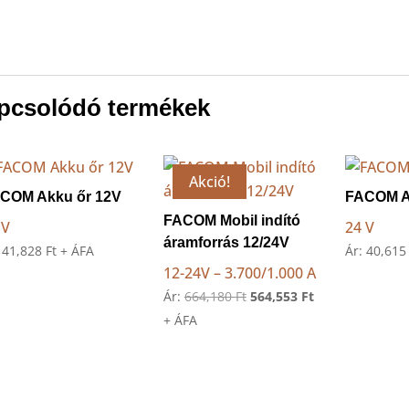
pcsolódó termékek
Akció!
COM Akku őr 12V
FACOM A
FACOM Mobil indító
 V
24 V
áramforrás 12/24V
:
41,828
Ft
+ ÁFA
Ár:
40,61
12-24V – 3.700/1.000 A
Original
Current
Ár:
664,180
Ft
564,553
Ft
price
price
+ ÁFA
was:
is:
664,180 Ft.
564,553 Ft.