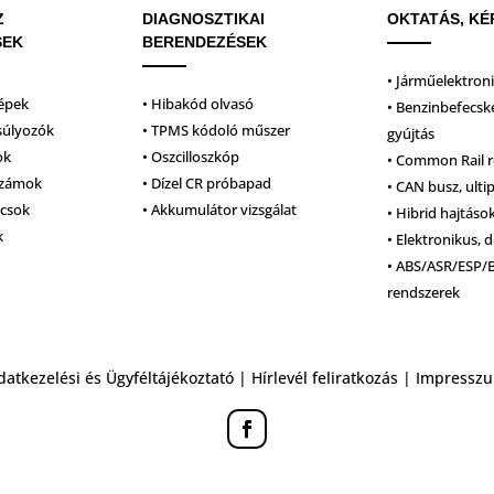
Z
DIAGNOSZTIKAI
OKTATÁS, KÉ
SEK
BERENDEZÉSEK
• Járműelektron
épek
• Hibakód olvasó
• Benzinbefecsk
súlyozók
• TPMS kódoló műszer
gyújtás
ok
• Oszcilloszkóp
• Common Rail 
számok
• Dízel CR próbapad
• CAN busz, ulti
lcsok
• Akkumulátor vizsgálat
• Hibrid hajtáso
k
• Elektronikus, d
• ABS/ASR/ESP/
rendszerek
datkezelési és Ügyféltájékoztató
|
Hírlevél feliratkozás
|
Impressz