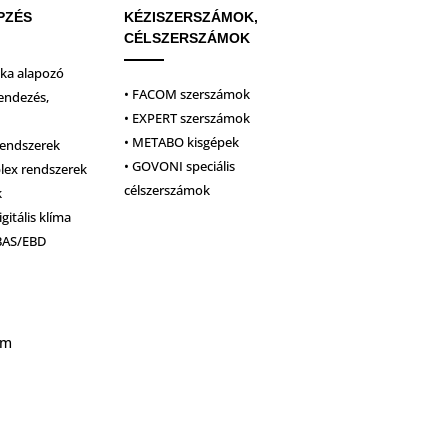
PZÉS
KÉZISZERSZÁMOK,
CÉLSZERSZÁMOK
ika alapozó
• FACOM szerszámok
endezés,
• EXPERT szerszámok
• METABO kisgépek
rendszerek
• GOVONI speciális
plex rendszerek
célszerszámok
k
igitális klíma
BAS/EBD
um