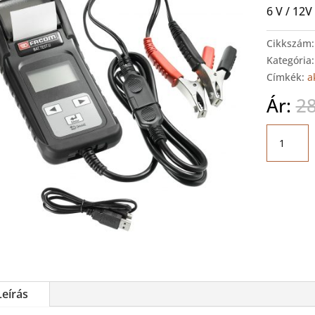
6 V / 12V
Cikkszám
Kategória
Címkék:
a
Ár:
2
FACOM
Akkumul
teszter
mennyis
Leírás