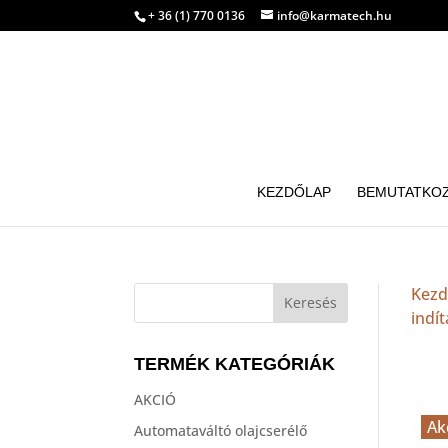
+ 36 (1) 770 0136
info@karmatech.hu
KEZDŐLAP
BEMUTATKO
Kezd
indít
TERMÉK KATEGÓRIÁK
AKCIÓ
Ak
Automataváltó olajcserélő