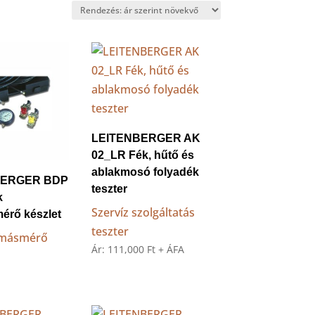
LEITENBERGER AK
02_LR Fék, hűtő és
ablakmosó folyadék
BERGER BDP
teszter
k
Szervíz szolgáltatás
érő készlet
teszter
omásmérő
Ár:
111,000
Ft
+ ÁFA