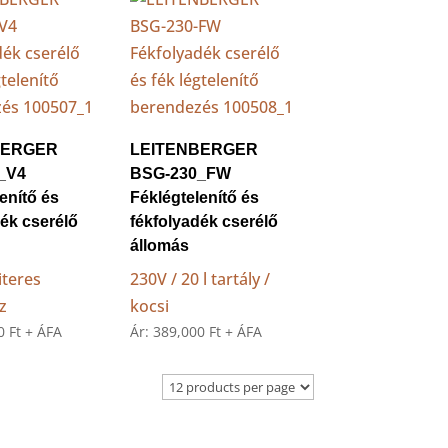
BERGER
LEITENBERGER
_V4
BSG-230_FW
enítő és
Féklégtelenítő és
dék cserélő
fékfolyadék cserélő
állomás
iteres
230V / 20 l tartály /
z
kocsi
00
Ft
+ ÁFA
Ár:
389,000
Ft
+ ÁFA