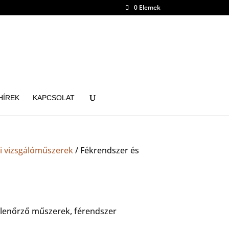
0 Elemek
HÍREK
KAPCSOLAT
i vizsgálóműszerek
/ Fékrendszer és
ellenőrző műszerek, férendszer