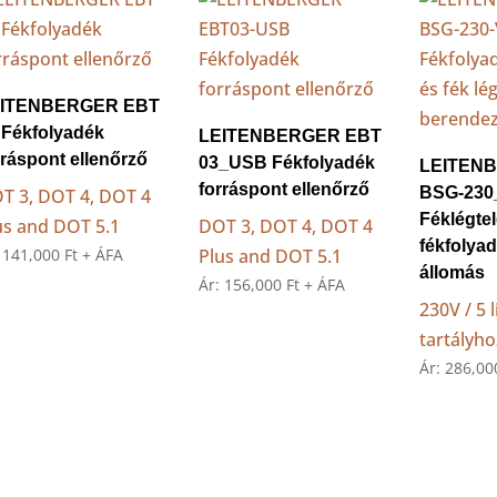
ITENBERGER EBT
 Fékfolyadék
LEITENBERGER EBT
rráspont ellenőrző
03_USB Fékfolyadék
LEITEN
forráspont ellenőrző
BSG-230
T 3, DOT 4, DOT 4
Féklégtel
us and DOT 5.1
DOT 3, DOT 4, DOT 4
fékfolya
:
141,000
Ft
+ ÁFA
Plus and DOT 5.1
állomás
Ár:
156,000
Ft
+ ÁFA
230V / 5 l
tartályho
Ár:
286,0