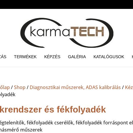
ZÁS
TERMÉKEK
KÉPZÉS
GALÉRIA
KATALÓGUSOK
őlap
/
Shop
/
Diagnosztikai műszerek, ADAS kalibrálás
/
Kéz
olyadék
krendszer és fékfolyadék
légtelenítők, fékfolyadék cserélők, fékfolyadék forráspont 
másmérő műszerek