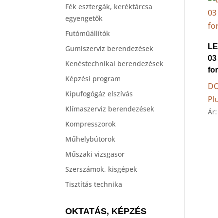
Fék esztergák, keréktárcsa
egyengetők
Futóműállítók
LE
Gumiszerviz berendezések
03
Kenéstechnikai berendezések
fo
Képzési program
DO
Kipufogógáz elszívás
Pl
Klímaszerviz berendezések
Ár
Kompresszorok
Műhelybútorok
Műszaki vizsgasor
Szerszámok, kisgépek
Tisztítás technika
OKTATÁS, KÉPZÉS