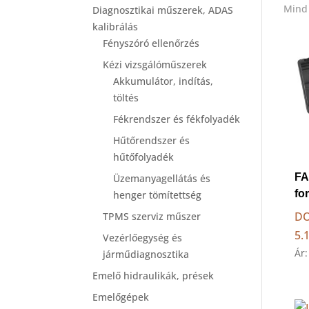
Mind 
Diagnosztikai műszerek, ADAS
kalibrálás
Fényszóró ellenőrzés
Kézi vizsgálóműszerek
Akkumulátor, indítás,
töltés
Fékrendszer és fékfolyadék
Hűtőrendszer és
hűtőfolyadék
FA
Üzemanyagellátás és
fo
henger tömítettség
DO
TPMS szerviz műszer
5.
Vezérlőegység és
Ár:
járműdiagnosztika
Emelő hidraulikák, prések
Emelőgépek