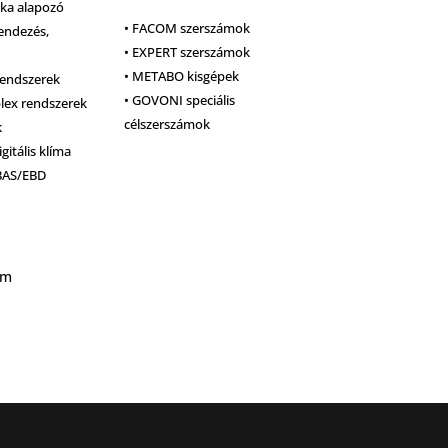
ika alapozó
• FACOM szerszámok
endezés,
• EXPERT szerszámok
• METABO kisgépek
rendszerek
• GOVONI speciális
plex rendszerek
célszerszámok
k
igitális klíma
BAS/EBD
um