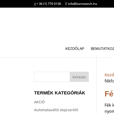
+ 36 (1) 770 0136
info@karmatech.hu
KEZDŐLAP
BEMUTATKO
Kezd
fékf
Fé
TERMÉK KATEGÓRIÁK
AKCIÓ
Fék 
Automataváltó olajcserélő
nyo