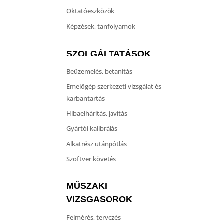
Oktatóeszközök
Képzések, tanfolyamok
SZOLGÁLTATÁSOK
Beüzemelés, betanítás
Emelőgép szerkezeti vizsgálat és
karbantartás
Hibaelhárítás, javítás
Gyártói kalibrálás
Alkatrész utánpótlás
Szoftver követés
MŰSZAKI
VIZSGASOROK
Felmérés, tervezés