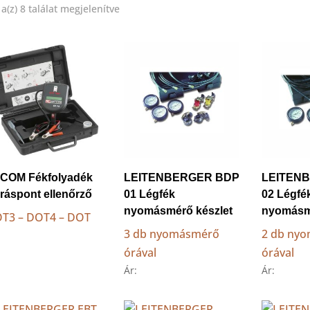
Sorted
a(z) 8 találat megjelenítve
by
price:
low
to
high
COM Fékfolyadék
LEITENBERGER BDP
LEITEN
rráspont ellenőrző
01 Légfék
02 Légfé
nyomásmérő készlet
nyomásm
T3 – DOT4 – DOT
3 db nyomásmérő
2 db ny
1
órával
órával
Ár:
Ár: