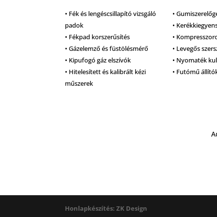
• Fék és lengéscsillapító vizsgáló
• Gumiszerelőg
padok
• Kerékkiegyen
• Fékpad korszerűsítés
• Kompresszor
• Gázelemző és füstölésmérő
• Levegős szer
• Kipufogó gáz elszívók
• Nyomaték ku
• Hitelesített és kalibrált kézi
• Futómű állító
műszerek
A
Honlapkészítés: ZK Design