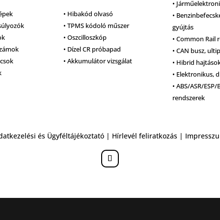
• Járműelektron
épek
• Hibakód olvasó
• Benzinbefecsk
súlyozók
• TPMS kódoló műszer
gyújtás
ok
• Oszcilloszkóp
• Common Rail 
számok
• Dízel CR próbapad
• CAN busz, ulti
lcsok
• Akkumulátor vizsgálat
• Hibrid hajtáso
k
• Elektronikus, d
• ABS/ASR/ESP/
rendszerek
datkezelési és Ügyféltájékoztató
|
Hírlevél feliratkozás
|
Impressz