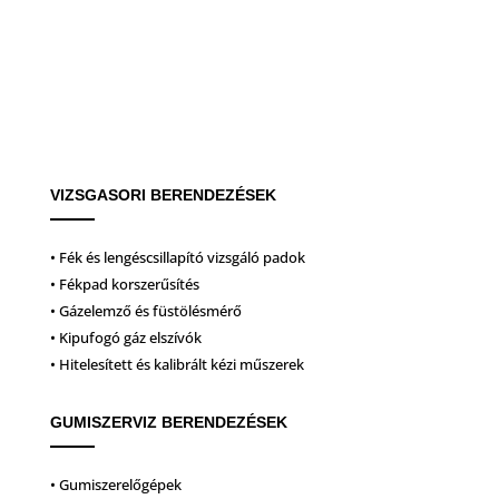
VIZSGASORI BERENDEZÉSEK
• Fék és lengéscsillapító vizsgáló padok
• Fékpad korszerűsítés
• Gázelemző és füstölésmérő
• Kipufogó gáz elszívók
• Hitelesített és kalibrált kézi műszerek
GUMISZERVIZ BERENDEZÉSEK
• Gumiszerelőgépek