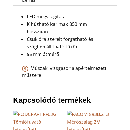
mennyiség
Leírás
LED megvilágítás
Kihúzható kar max 850 mm
hosszban
Csuklóra szerelt forgatható és
szögben állítható tükör
55 mm átmérő
Műszaki vizsgasor alapértelmezett
műszere
Kapcsolódó termékek