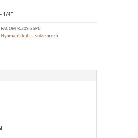
– 1/4″
:
FACOM R.209-25PB
:
Nyomatékkulcs, sokszorozó
l