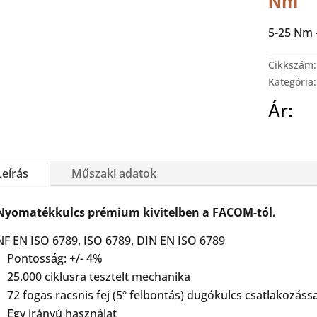
Nm
5-25 Nm 
Cikkszám
Kategória
Ár:
Leírás
Műszaki adatok
Nyomatékkulcs prémium kivitelben a FACOM-tól.
NF EN ISO 6789, ISO 6789, DIN EN ISO 6789
Pontosság: +/- 4%
25.000 ciklusra tesztelt mechanika
72 fogas racsnis fej (5º felbontás) dugókulcs csatlakozássa
Egy irányú használat