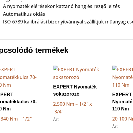
A nyomaték elérésekor kattanó hang és rezgő jelzés
Automatikus oldás
ISO 6789 kalibrálási bizonyítvánnyal szállítjuk műanyag 
pcsolódó termékek
EXPERT Nyomaték
sokszorozó
XPERT
EXPERT
omatékkulcs 70-
Nyomaték
2.500 Nm – 1/2″ x
0 Nm
110 Nm
3/4″
-340 Nm – 1/2″
20-100 N
Ár:
Ár: