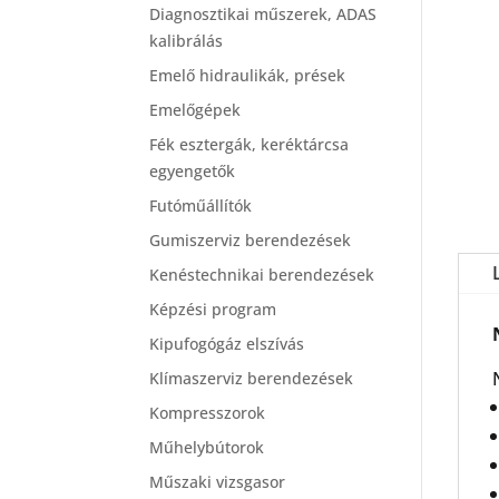
Diagnosztikai műszerek, ADAS
kalibrálás
Emelő hidraulikák, prések
Emelőgépek
Fék esztergák, keréktárcsa
egyengetők
Futóműállítók
Gumiszerviz berendezések
Kenéstechnikai berendezések
Képzési program
Kipufogógáz elszívás
Klímaszerviz berendezések
Kompresszorok
Műhelybútorok
Műszaki vizsgasor