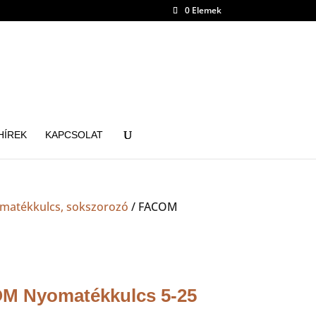
0 Elemek
HÍREK
KAPCSOLAT
matékkulcs, sokszorozó
/ FACOM
M Nyomatékkulcs 5-25