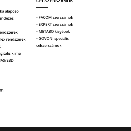
CÉLSZERSZÁMOK
ika alapozó
• FACOM szerszámok
endezés,
• EXPERT szerszámok
• METABO kisgépek
rendszerek
• GOVONI speciális
plex rendszerek
célszerszámok
k
igitális klíma
BAS/EBD
um