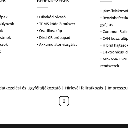
SEK
BERENDEZÉSEK
• Járműelektron
épek
• Hibakód olvasó
• Benzinbefecsk
súlyozók
• TPMS kódoló műszer
gyújtás
ok
• Oszcilloszkóp
• Common Rail 
számok
• Dízel CR próbapad
• CAN busz, ulti
lcsok
• Akkumulátor vizsgálat
• Hibrid hajtáso
k
• Elektronikus, d
• ABS/ASR/ESP/
rendszerek
datkezelési és Ügyféltájékoztató
|
Hírlevél feliratkozás
|
Impressz