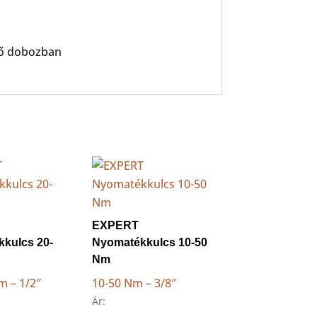
cső dobozban
EXPERT
kulcs 20-
Nyomatékkulcs 10-50
Nm
m – 1/2″
10-50 Nm – 3/8″
Ár: