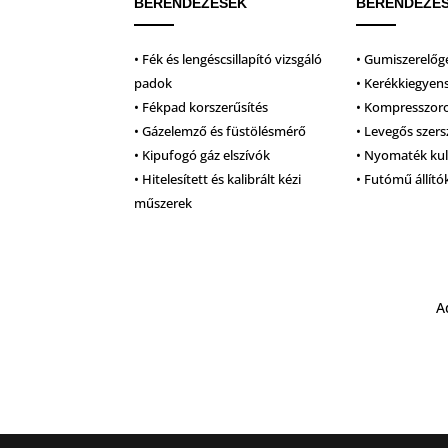
BERENDEZÉSEK
BERENDEZÉ
• Fék és lengéscsillapító vizsgáló
• Gumiszerelőg
padok
• Kerékkiegyen
• Fékpad korszerűsítés
• Kompresszor
• Gázelemző és füstölésmérő
• Levegős szer
• Kipufogó gáz elszívók
• Nyomaték ku
• Hitelesített és kalibrált kézi
• Futómű állító
műszerek
A