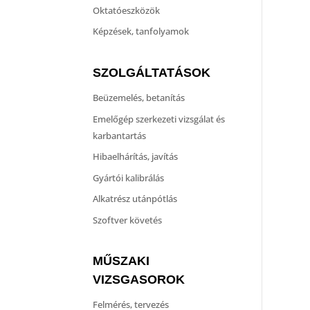
Oktatóeszközök
Képzések, tanfolyamok
SZOLGÁLTATÁSOK
Beüzemelés, betanítás
Emelőgép szerkezeti vizsgálat és
karbantartás
Hibaelhárítás, javítás
Gyártói kalibrálás
Alkatrész utánpótlás
Szoftver követés
MŰSZAKI
VIZSGASOROK
Felmérés, tervezés