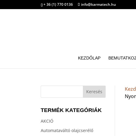
+ 36 (1) 770 0136
info@karmatech.hu
KEZDŐLAP
BEMUTATKO
Kezd
Nyom
TERMÉK KATEGÓRIÁK
AKCIÓ
Automataváltó olajcserélő