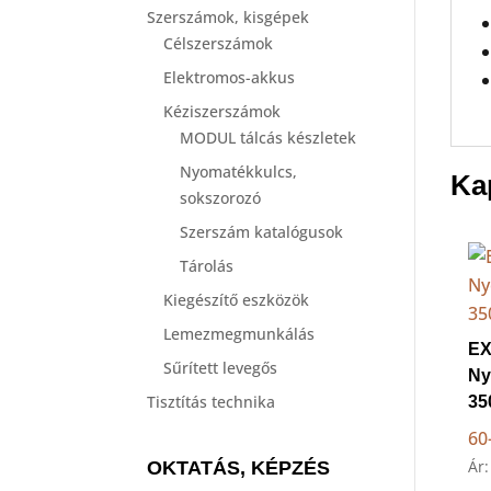
Szerszámok, kisgépek
Célszerszámok
Elektromos-akkus
Kéziszerszámok
MODUL tálcás készletek
Nyomatékkulcs,
Ka
sokszorozó
Szerszám katalógusok
Tárolás
Kiegészítő eszközök
Lemezmegmunkálás
E
Sűrített levegős
Ny
Tisztítás technika
35
60
Ár:
OKTATÁS, KÉPZÉS