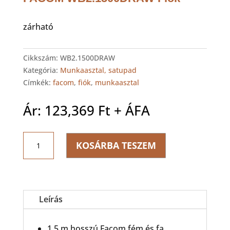
zárható
Cikkszám:
WB2.1500DRAW
Kategória:
Munkaasztal, satupad
Címkék:
facom
,
fiók
,
munkaasztal
Ár:
123,369
Ft
+ ÁFA
FACOM
KOSÁRBA TESZEM
WB2.1500DRAW
Fiók
mennyiség
Leírás
1,5 m hosszú Facom fém és fa