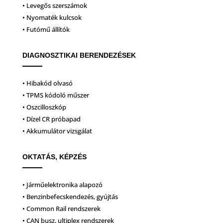
• Levegős szerszámok
• Nyomaték kulcsok
• Futómű állítók
DIAGNOSZTIKAI BERENDEZÉSEK
• Hibakód olvasó
• TPMS kódoló műszer
• Oszcilloszkóp
• Dízel CR próbapad
• Akkumulátor vizsgálat
OKTATÁS, KÉPZÉS
• Járműelektronika alapozó
• Benzinbefecskendezés, gyújtás
• Common Rail rendszerek
• CAN busz, ultiplex rendszerek