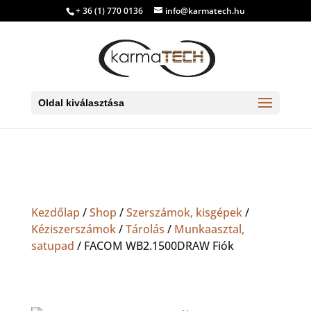
+ 36 (1) 770 0136
info@karmatech.hu
Oldal kiválasztása
Kezdőlap
/
Shop
/
Szerszámok, kisgépek
/
Kéziszerszámok
/
Tárolás
/
Munkaasztal,
satupad
/ FACOM WB2.1500DRAW Fiók