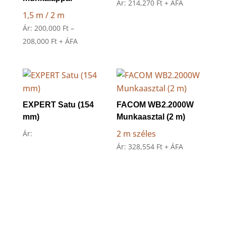
Ár:
214,270
Ft
+ ÁFA
1,5 m / 2 m
Ár:
200,000
Ft
–
Ártartomány:
208,000
Ft
+ ÁFA
200,000 Ft
-
208,000 Ft
EXPERT Satu (154
FACOM WB2.2000W
mm)
Munkaasztal (2 m)
2 m széles
Ár:
Ár:
328,554
Ft
+ ÁFA