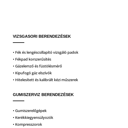
VIZSGASORI BERENDEZÉSEK
• Fék és lengéscsillapító vizsgáló padok
• Fékpad korszerűsítés
• Gázelemző és füstölésmérő
• Kipufogó gáz elszívók
• Hitelesített és kalibrált kézi műszerek
GUMISZERVIZ BERENDEZÉSEK
• Gumiszerelőgépek
• Kerékkiegyensúlyozók
• Kompresszorok