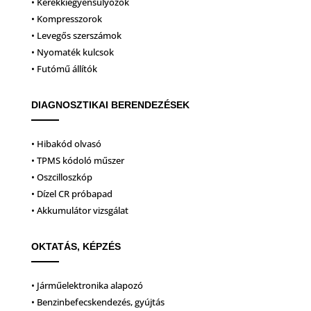
• Kerékkiegyensúlyozók
• Kompresszorok
• Levegős szerszámok
• Nyomaték kulcsok
• Futómű állítók
DIAGNOSZTIKAI BERENDEZÉSEK
• Hibakód olvasó
• TPMS kódoló műszer
• Oszcilloszkóp
• Dízel CR próbapad
• Akkumulátor vizsgálat
OKTATÁS, KÉPZÉS
• Járműelektronika alapozó
• Benzinbefecskendezés, gyújtás