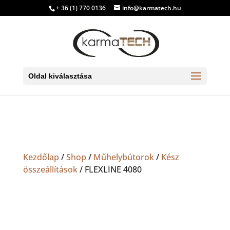
+ 36 (1) 770 0136
info@karmatech.hu
Oldal kiválasztása
Kezdőlap
/
Shop
/
Műhelybútorok
/
Kész
összeállítások
/ FLEXLINE 4080