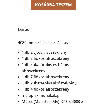
FLEXLINE
KOSÁRBA TESZEM
4080
mennyiség
Leírás
4080 mm széles összeállítás
1 db 2 ajtós alsószekrény
1 db 5 fiókos alsószekrény
1 db kukatárolós és fiókos
alsószekrény
1 db 7 fiókos alsószekrény
1 db kukatárolós alsószekrény
1 db 4 fiókos alsószekrény
multiplex munakalap
Méret (Ma x Sz x Mé): 948 x 4080 x