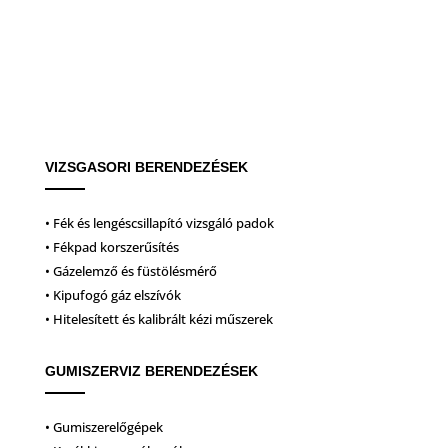
VIZSGASORI BERENDEZÉSEK
• Fék és lengéscsillapító vizsgáló padok
• Fékpad korszerűsítés
• Gázelemző és füstölésmérő
• Kipufogó gáz elszívók
• Hitelesített és kalibrált kézi műszerek
GUMISZERVIZ BERENDEZÉSEK
• Gumiszerelőgépek