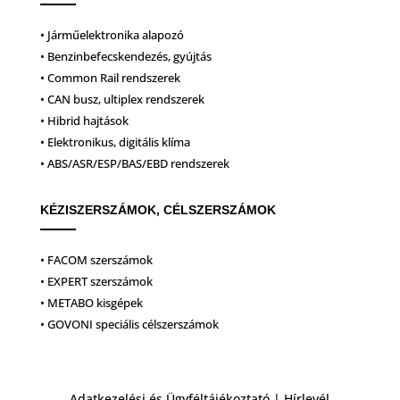
• Járműelektronika alapozó
• Benzinbefecskendezés, gyújtás
• Common Rail rendszerek
• CAN busz, ultiplex rendszerek
• Hibrid hajtások
• Elektronikus, digitális klíma
• ABS/ASR/ESP/BAS/EBD rendszerek
KÉZISZERSZÁMOK, CÉLSZERSZÁMOK
• FACOM szerszámok
• EXPERT szerszámok
• METABO kisgépek
• GOVONI speciális célszerszámok
Adatkezelési és Ügyféltájékoztató
|
Hírlevél