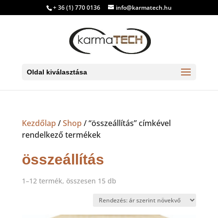
+ 36 (1) 770 0136
info@karmatech.hu
Oldal kiválasztása
Kezdőlap
/
Shop
/ “összeállítás” címkével
rendelkező termékek
összeállítás
Sorted
1–12 termék, összesen 15 db
by
price:
low