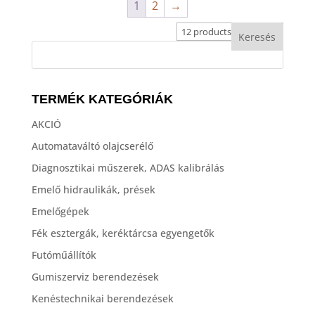
1
2
→
TERMÉK KATEGÓRIÁK
AKCIÓ
Automataváltó olajcserélő
Diagnosztikai műszerek, ADAS kalibrálás
Emelő hidraulikák, prések
Emelőgépek
Fék esztergák, keréktárcsa egyengetők
Futóműállítók
Gumiszerviz berendezések
Kenéstechnikai berendezések