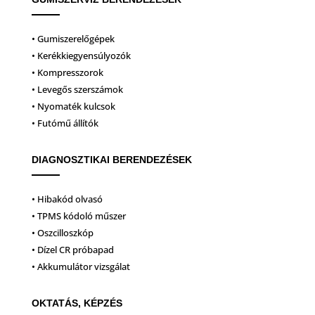
• Gumiszerelőgépek
• Kerékkiegyensúlyozók
• Kompresszorok
• Levegős szerszámok
• Nyomaték kulcsok
• Futómű állítók
DIAGNOSZTIKAI BERENDEZÉSEK
• Hibakód olvasó
• TPMS kódoló műszer
• Oszcilloszkóp
• Dízel CR próbapad
• Akkumulátor vizsgálat
OKTATÁS, KÉPZÉS