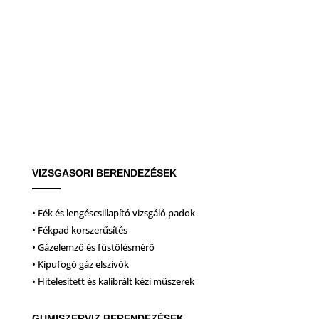
VIZSGASORI BERENDEZÉSEK
• Fék és lengéscsillapító vizsgáló padok
• Fékpad korszerűsítés
• Gázelemző és füstölésmérő
• Kipufogó gáz elszívók
• Hitelesített és kalibrált kézi műszerek
GUMISZERVIZ BERENDEZÉSEK