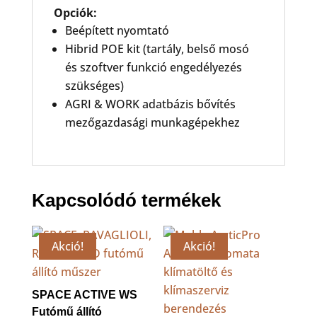
Opciók:
Beépített nyomtató
Hibrid POE kit (tartály, belső mosó
és szoftver funkció engedélyezés
szükséges)
AGRI & WORK adatbázis bővítés
mezőgazdasági munkagépekhez
Kapcsolódó termékek
Akció!
Akció!
SPACE ACTIVE WS
Futómű állító