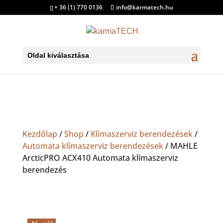
+ 36 (1) 770 0136
info@karmatech.hu
Oldal kiválasztása
Kezdőlap
/
Shop
/
Klímaszerviz berendezések
/
Automata klímaszerviz berendezések
/ MAHLE
ArcticPRO ACX410 Automata klímaszerviz
berendezés