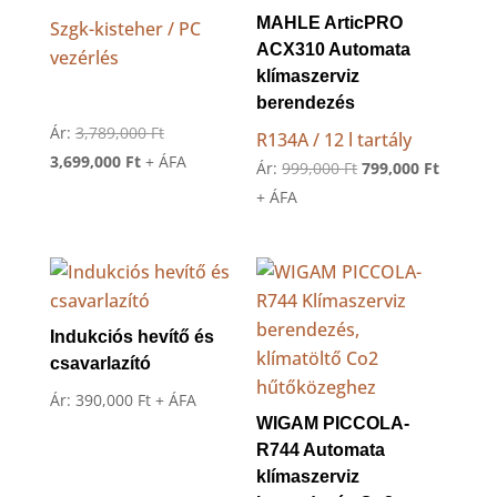
MAHLE ArticPRO
Szgk-kisteher / PC
ACX310 Automata
vezérlés
klímaszerviz
berendezés
Original
Ár:
3,789,000
Ft
R134A / 12 l tartály
Current
price
3,699,000
Ft
+ ÁFA
Original
Current
Ár:
999,000
Ft
799,000
Ft
price
was:
price
price
+ ÁFA
is:
3,789,000 Ft.
was:
is:
3,699,000 Ft.
999,000 Ft.
799,000 
Indukciós hevítő és
csavarlazító
Ár:
390,000
Ft
+ ÁFA
WIGAM PICCOLA-
R744 Automata
klímaszerviz