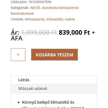
Cikkszám:
1010350479XX
Kategóriák:
AKCIÓ
,
Automata klímaszerviz
berendezések
Címkék:
klímaszerviz
,
klímatöltő
,
mahle
Original
Curre
Ár:
1,099,000
Ft
839,000
Ft
+
price
price
ÁFA
was:
is:
1,099,000 Ft.
839,00
MAHLE
KOSÁRBA TESZEM
ArcticPRO
ACX410
Automata
klímaszerviz
berendezés
Leírás
mennyiség
Műszaki adatok
Könnyű belépő klímatöltő és