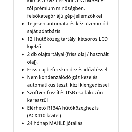
klímaszerviz berendezés a MAHLE-
tól prémium minőségben,
felsőkategóriájú gép-jellemzőkkel
Teljesen automata és kézi üzemmód,
saját adatbázis
12 l hűtőközeg tartály, kétsoros LCD
kijelző
2 db olajtartályal (friss olaj / használt
olaj),
Frissolaj befecskendezés időzítéssel
Nem kondenzálódó gáz kezelés
automatikus teszt, kézi kiengedéssel
Szoftver frissítés USB csatlakozón
keresztül
Elérhető R134A hűtőközeghez is
(ACX410 kivitel)
24 hónap MAHLE jótállás