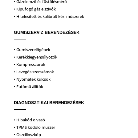
• Gázelemző és füstölésmérő
• Kipufogó gáz elszívók
• Hitelesített és kalibrált kézi műszerek
GUMISZERVIZ BERENDEZÉSEK
• Gumiszerelőgépek
• Kerékkiegyensúlyozók
• Kompresszorok
• Levegős szerszámok
• Nyomaték kulcsok
• Futómű állítók
DIAGNOSZTIKAI BERENDEZÉSEK
• Hibakód olvasó
• TPMS kódoló műszer
• Oszcilloszkóp