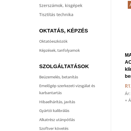
Szerszámok, kisgépek
Tisztítás technika
OKTATÁS, KÉPZÉS
Oktatóeszközök
Képzések, tanfolyamok
MA
AC
SZOLGÁLTATÁSOK
kl
be
Beüzemelés, betanítás
R1
Emelőgép szerkezeti vizsgálat és
karbantartás
Ár
+ 
Hibaelhárítás, javítás
Gyártói kalibrálás
Alkatrész utánpótlás
Szoftver követés