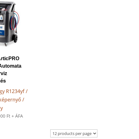
rticPRO
Automata
rviz
zés
gy R1234yf /
őképernyő /
ly
000
Ft
+ ÁFA