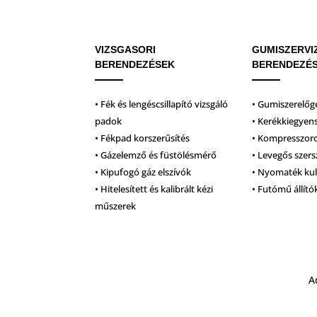
VIZSGASORI
GUMISZERVI
BERENDEZÉSEK
BERENDEZÉ
• Fék és lengéscsillapító vizsgáló
• Gumiszerelőg
padok
• Kerékkiegyen
• Fékpad korszerűsítés
• Kompresszor
• Gázelemző és füstölésmérő
• Levegős szer
• Kipufogó gáz elszívók
• Nyomaték ku
• Hitelesített és kalibrált kézi
• Futómű állító
műszerek
A