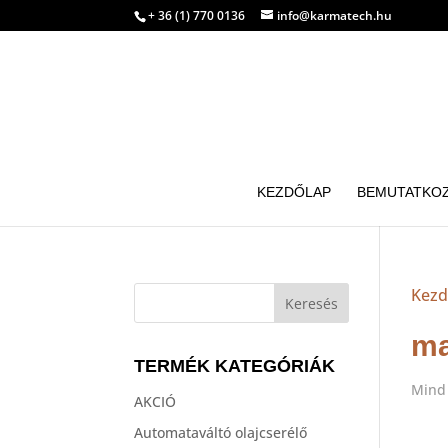
+ 36 (1) 770 0136
info@karmatech.hu
KEZDŐLAP
BEMUTATKO
Kezd
ma
TERMÉK KATEGÓRIÁK
Mind 
AKCIÓ
Automataváltó olajcserélő