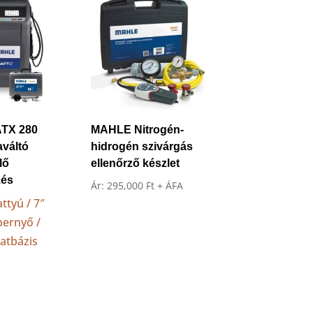
TX 280
MAHLE Nitrogén-
váltó
hidrogén szivárgás
lő
ellenőrző készlet
zés
Ár:
295,000
Ft
+ ÁFA
attyú / 7″
pernyő /
datbázis