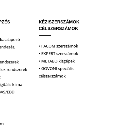
PZÉS
KÉZISZERSZÁMOK,
CÉLSZERSZÁMOK
ika alapozó
• FACOM szerszámok
endezés,
• EXPERT szerszámok
• METABO kisgépek
rendszerek
• GOVONI speciális
plex rendszerek
célszerszámok
k
igitális klíma
BAS/EBD
um