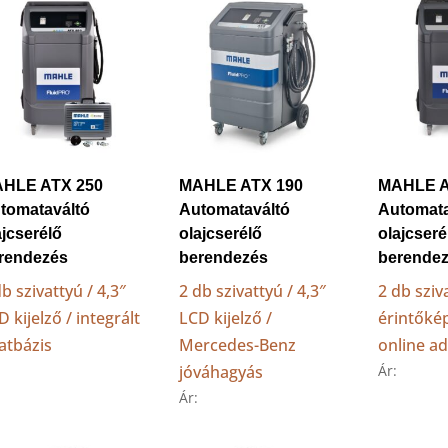
low
to
high
HLE ATX 250
MAHLE ATX 190
MAHLE A
tomataváltó
Automataváltó
Automata
ajcserélő
olajcserélő
olajcseré
rendezés
berendezés
berende
db szivattyú / 4,3″
2 db szivattyú / 4,3″
2 db sziv
D kijelző / integrált
LCD kijelző /
érintőké
atbázis
Mercedes-Benz
online a
jóváhagyás
Ár:
Ár: