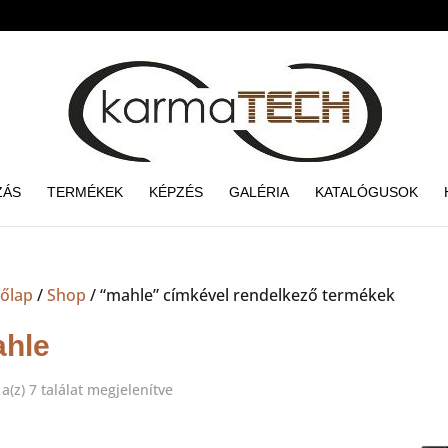
ZÁS
TERMÉKEK
KÉPZÉS
GALÉRIA
KATALÓGUSOK
őlap
/
Shop
/ “mahle” címkével rendelkező termékek
hle
Sorted
a(z) 7 találat megjelenítve
by
price: