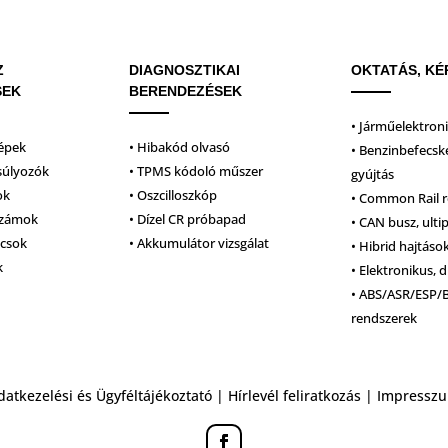
Z
DIAGNOSZTIKAI
OKTATÁS, KÉ
SEK
BERENDEZÉSEK
• Járműelektron
épek
• Hibakód olvasó
• Benzinbefecsk
súlyozók
• TPMS kódoló műszer
gyújtás
ok
• Oszcilloszkóp
• Common Rail 
számok
• Dízel CR próbapad
• CAN busz, ulti
lcsok
• Akkumulátor vizsgálat
• Hibrid hajtáso
k
• Elektronikus, d
• ABS/ASR/ESP/
rendszerek
datkezelési és Ügyféltájékoztató
|
Hírlevél feliratkozás
|
Impressz