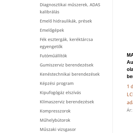
Diagnosztikai műszerek, ADAS
kalibrálás
Emelő hidraulikák, prések
Emelőgépek
Fék esztergák, keréktárcsa
egyengetők
MA
Futóműállítók
Au
Gumiszerviz berendezések
ol
Kenéstechnikai berendezések
be
Képzési program
1 
Kipufogógáz elszívás
LC
Klímaszerviz berendezések
ad
Ár:
Kompresszorok
Műhelybútorok
Műszaki vizsgasor