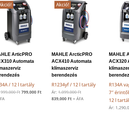
Akció!
Akció!
HLE ArticPRO
MAHLE ArcticPRO
MAHLE A
X310 Automata
ACX410 Automata
ACX320 
ímaszerviz
klímaszerviz
klímasze
rendezés
berendezés
berende
34A / 12 l tartály
R1234yf / 12 l tartály
R134A va
Original
Current
Original
:
999,000
Ft
799,000
Ft
Ár:
1,099,000
Ft
7″ érint
price
price
Current
price
ÁFA
839,000
Ft
+ ÁFA
12 l tartá
was:
is:
price
was:
Ár:
1,290,
999,000 Ft.
799,000 Ft.
is:
1,099,000 Ft.
839,000 Ft.