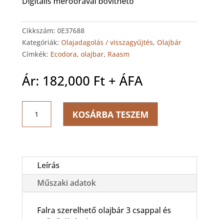
Digitális mérőórával bővíthető
Cikkszám:
0E37688
Kategóriák:
Olajadagolás / visszagyűjtés
,
Olajbár
Címkék:
Ecodora
,
olajbar
,
Raasm
Ár:
182,000
Ft
+ ÁFA
Ecodora
KOSÁRBA TESZEM
Olajbár
3
csappal
mennyiség
Leírás
Műszaki adatok
Falra szerelhető olajbár 3 csappal és