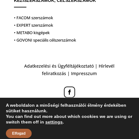
KÉZISZERSZÁMOK, CÉLSZERSZÁMOK
• FACOM szerszámok
• EXPERT szerszámok
• METABO kisgépek
• GOVONI speciális célszerszámok
Adatkezelési és Ügyféltájékoztató
|
Hírlevél
feliratkozás
|
Impresszum
A weboldalon a minőségi felhasználói élmény érdekében
sütiket használunk.
You can find out more about which cookies we are using or
switch them off in
settings
.
Elfogad
Honlapkészítés: ZK Design