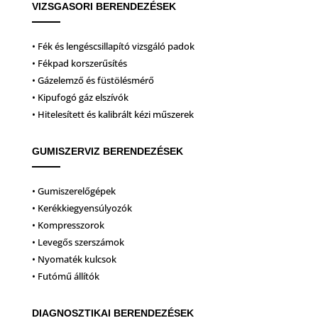
VIZSGASORI BERENDEZÉSEK
• Fék és lengéscsillapító vizsgáló padok
• Fékpad korszerűsítés
• Gázelemző és füstölésmérő
• Kipufogó gáz elszívók
• Hitelesített és kalibrált kézi műszerek
GUMISZERVIZ BERENDEZÉSEK
• Gumiszerelőgépek
• Kerékkiegyensúlyozók
• Kompresszorok
• Levegős szerszámok
• Nyomaték kulcsok
• Futómű állítók
DIAGNOSZTIKAI BERENDEZÉSEK