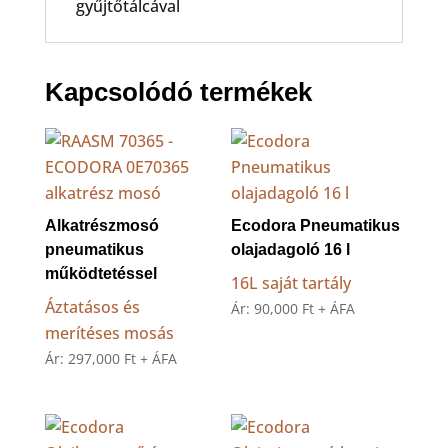
gyűjtőtálcával
Kapcsolódó termékek
Alkatrészmosó
Ecodora Pneumatikus
pneumatikus
olajadagoló 16 l
működtetéssel
16L saját tartály
Áztatásos és
Ár:
90,000
Ft
+ ÁFA
merítéses mosás
Ár:
297,000
Ft
+ ÁFA