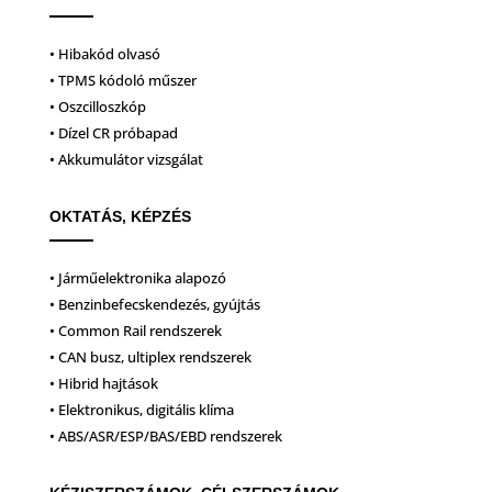
• Hibakód olvasó
• TPMS kódoló műszer
• Oszcilloszkóp
• Dízel CR próbapad
• Akkumulátor vizsgálat
OKTATÁS, KÉPZÉS
• Járműelektronika alapozó
• Benzinbefecskendezés, gyújtás
• Common Rail rendszerek
• CAN busz, ultiplex rendszerek
• Hibrid hajtások
• Elektronikus, digitális klíma
• ABS/ASR/ESP/BAS/EBD rendszerek