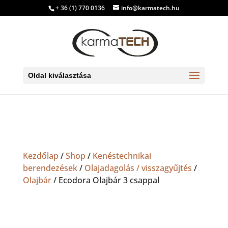
+ 36 (1) 770 0136
info@karmatech.hu
Oldal kiválasztása
Kezdőlap
/
Shop
/
Kenéstechnikai
berendezések
/
Olajadagolás / visszagyűjtés
/
Olajbár
/ Ecodora Olajbár 3 csappal