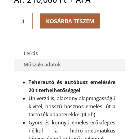
RODCRAFT
KOSÁRBA TESZEM
LHH22
Hidro-
pneumatikus
emelő
mennyiség
Leírás
Műszaki adatok
Teherautó és autóbusz emelésére
20 t terhelhetőséggel
Univerzális, alacsony alapmagasságú
kivitel, hosszú hasznos emelési út a
tartozék adapterekkel (4 db)
Gyors és könnyű emelés erőkifejtés
nélkül a hidro-pneumatikus
tápegység működtető szeleppel