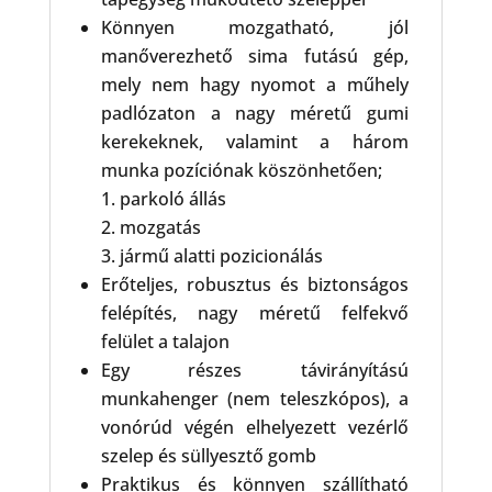
Könnyen mozgatható, jól
manőverezhető sima futású gép,
mely nem hagy nyomot a műhely
padlózaton a nagy méretű gumi
kerekeknek, valamint a három
munka pozíciónak köszönhetően;
1. parkoló állás
2. mozgatás
3. jármű alatti pozicionálás
Erőteljes, robusztus és biztonságos
felépítés, nagy méretű felfekvő
felület a talajon
Egy részes távirányítású
munkahenger (nem teleszkópos), a
vonórúd végén elhelyezett vezérlő
szelep és süllyesztő gomb
Praktikus és könnyen szállítható