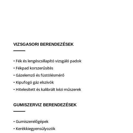
VIZSGASORI BERENDEZÉSEK
• Fék és lengéscsillapító vizsgáló padok
• Fékpad korszerűsítés
• Gázelemző és füstölésmérő
• Kipufogó gáz elszívók
• Hitelesített és kalibrált kézi műszerek
GUMISZERVIZ BERENDEZÉSEK
• Gumiszerelőgépek
• Kerékkiegyensúlyozók