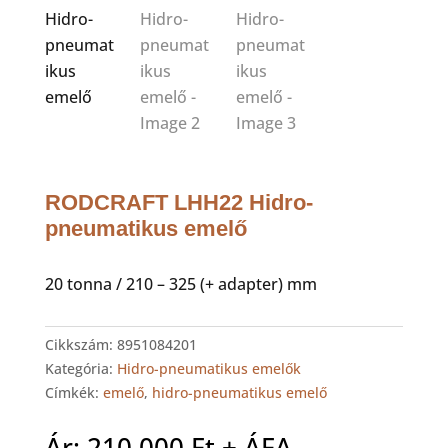
RODCRAFT LHH22 Hidro-
pneumatikus emelő
20 tonna / 210 – 325 (+ adapter) mm
Cikkszám:
8951084201
Kategória:
Hidro-pneumatikus emelők
Címkék:
emelő
,
hidro-pneumatikus emelő
Ár:
210,000
Ft
+ ÁFA