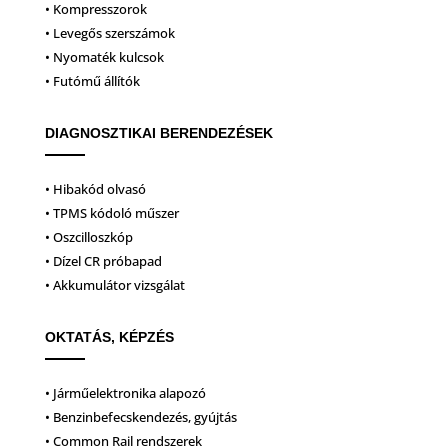
• Kompresszorok
• Levegős szerszámok
• Nyomaték kulcsok
• Futómű állítók
DIAGNOSZTIKAI BERENDEZÉSEK
• Hibakód olvasó
• TPMS kódoló műszer
• Oszcilloszkóp
• Dízel CR próbapad
• Akkumulátor vizsgálat
OKTATÁS, KÉPZÉS
• Járműelektronika alapozó
• Benzinbefecskendezés, gyújtás
• Common Rail rendszerek