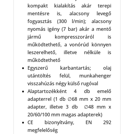
kompakt kialakítás akár terepi
mentésre is, alacsony levegő
fogyasztás (300 l/min); alacsony
nyomás igény (7 bar) akár a mentő
jármű kompresszoráról is
működtethető, a vonórúd könnyen
leszerelhető, illetve nélküle is
működtethető
Egyszerű karbantartás; olaj
utántöltés felül, munkahenger
visszahúzás négy külső rugóval
Alaptartozékként 4 db emelő
adapterrel (1 db ∅68 mm x 20 mm
adapter, illetve 3 db ∅48 mm x
20/60/100 mm magas adapterek)
CE bizonyítvány, EN 292
megfelelőség