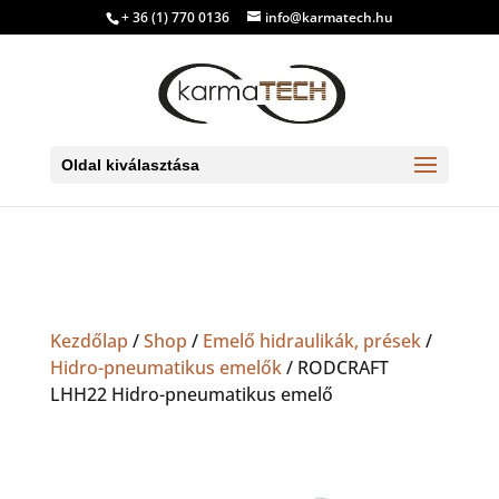
+ 36 (1) 770 0136
info@karmatech.hu
Oldal kiválasztása
Kezdőlap
/
Shop
/
Emelő hidraulikák, prések
/
Hidro-pneumatikus emelők
/ RODCRAFT
LHH22 Hidro-pneumatikus emelő