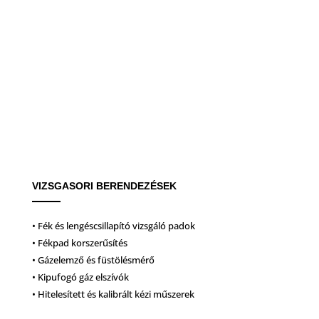
VIZSGASORI BERENDEZÉSEK
• Fék és lengéscsillapító vizsgáló padok
• Fékpad korszerűsítés
• Gázelemző és füstölésmérő
• Kipufogó gáz elszívók
• Hitelesített és kalibrált kézi műszerek