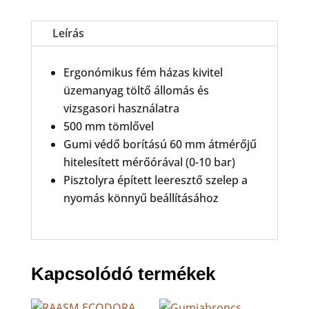
-
hitelesített
mennyiség
Leírás
Ergonómikus fém házas kivitel
üzemanyag töltő állomás és
vizsgasori használatra
500 mm tömlővel
Gumi védő borítású 60 mm átmérőjű
hitelesített mérőórával (0-10 bar)
Pisztolyra épített leeresztő szelep a
nyomás könnyű beállításához
Kapcsolódó termékek