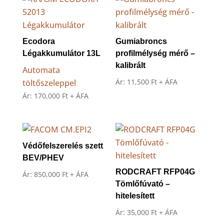
Ecodora
Gumiabroncs
Légakkumulátor 13L
profilmélység mérő –
kalibrált
Automata
Ár:
11,500
Ft
+ ÁFA
töltőszeleppel
Ár:
170,000
Ft
+ ÁFA
Védőfelszerelés szett
BEV/PHEV
RODCRAFT RFP04G
Ár:
850,000
Ft
+ ÁFA
Tömlőfúvató –
hitelesített
Ár:
35,000
Ft
+ ÁFA