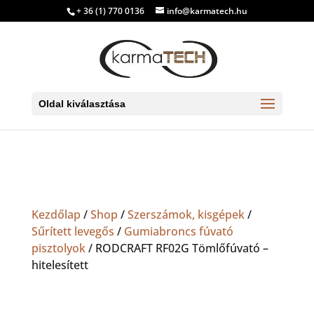
+ 36 (1) 770 0136
info@karmatech.hu
Oldal kiválasztása
Kezdőlap
/
Shop
/
Szerszámok, kisgépek
/
Sűrített levegős
/
Gumiabroncs fúvató
pisztolyok
/ RODCRAFT RF02G Tömlőfúvató –
hitelesített