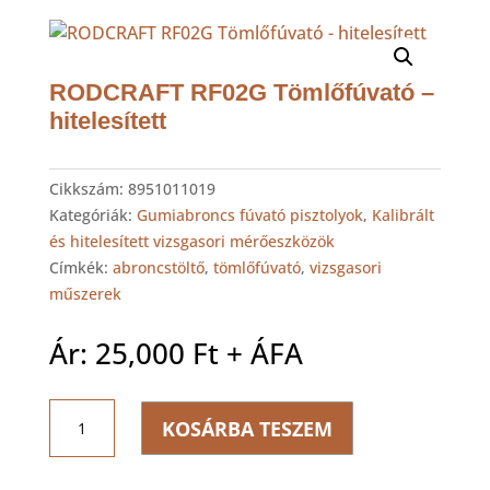
RODCRAFT RF02G Tömlőfúvató –
hitelesített
Cikkszám:
8951011019
Kategóriák:
Gumiabroncs fúvató pisztolyok
,
Kalibrált
és hitelesített vizsgasori mérőeszközök
Címkék:
abroncstöltő
,
tömlőfúvató
,
vizsgasori
műszerek
Ár:
25,000
Ft
+ ÁFA
RODCRAFT
KOSÁRBA TESZEM
RF02G
Tömlőfúvató