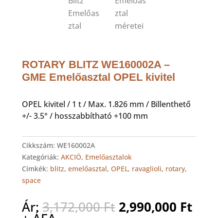
ROTARY BLITZ WE160002A –
GME Emelőasztal OPEL kivitel
OPEL kivitel / 1 t / Max. 1.826 mm / Billenthető
+/- 3.5° / hosszabbítható +100 mm
Cikkszám:
WE160002A
Kategóriák:
AKCIÓ
,
Emelőasztalok
Címkék:
blitz
,
emelőasztal
,
OPEL
,
ravaglioli
,
rotary
,
space
Original
Cur
Ár:
3,172,000
Ft
2,990,000
Ft
price
pric