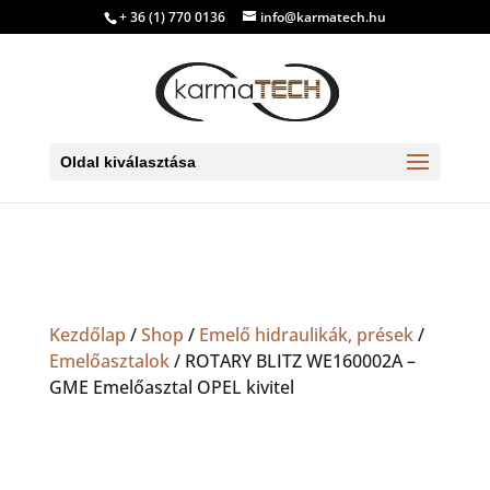
+ 36 (1) 770 0136
info@karmatech.hu
Oldal kiválasztása
Kezdőlap
/
Shop
/
Emelő hidraulikák, prések
/
Emelőasztalok
/ ROTARY BLITZ WE160002A –
GME Emelőasztal OPEL kivitel