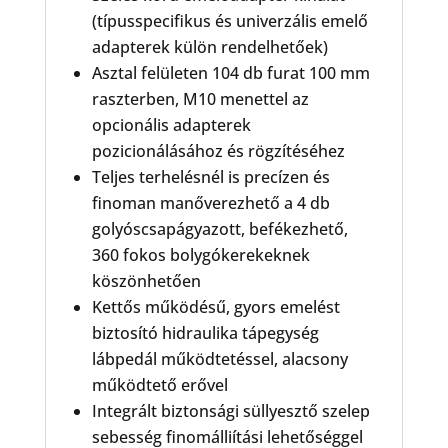
(típusspecifikus és univerzális emelő
adapterek külön rendelhetőek)
Asztal felületen 104 db furat 100 mm
raszterben, M10 menettel az
opcionális adapterek
pozicionálásához és rögzítéséhez
Teljes terhelésnél is precízen és
finoman manőverezhető a 4 db
golyóscsapágyazott, befékezhető,
360 fokos bolygókerekeknek
köszönhetően
Kettős működésű, gyors emelést
biztosító hidraulika tápegység
lábpedál működtetéssel, alacsony
működtető erővel
Integrált biztonsági süllyesztő szelep
sebesség finomálliítási lehetőséggel