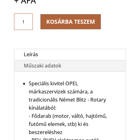
+ ÁFA
was:
is:
3,172,000 Ft.
2,99
ROTARY
KOSÁRBA TESZEM
BLITZ
WE160002A
-
GME
Emelőasztal
Leírás
OPEL
Műszaki adatok
kivitel
mennyiség
Speciális kivitel OPEL
márkaszervizek számára, a
tradicionális Német Blitz - Rotary
kínálatából:
- Fődarab (motor, váltó, hajtómű,
futómű elemek, stb) ki és
beszereléshez