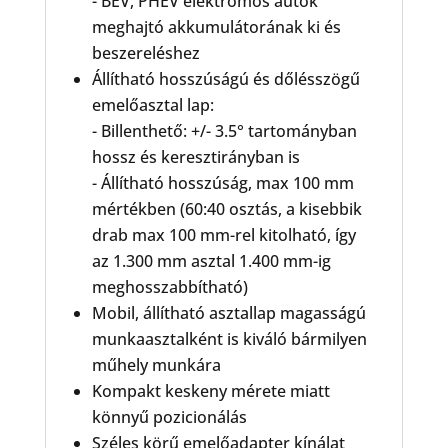
- BEV, PHEV elektromos autók
meghajtó akkumulátorának ki és
beszereléshez
Állítható hosszúságú és dőlésszögű
emelőasztal lap:
- Billenthető: +/- 3.5° tartományban
hossz és keresztirányban is
- Állítható hosszúság, max 100 mm
mértékben (60:40 osztás, a kisebbik
drab max 100 mm-rel kitolható, így
az 1.300 mm asztal 1.400 mm-ig
meghosszabbítható)
Mobil, állítható asztallap magasságú
munkaasztalként is kiváló bármilyen
műhely munkára
Kompakt keskeny mérete miatt
könnyű pozicionálás
Széles körű emelőadapter kínálat