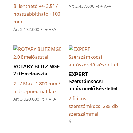
Billenthető +/- 3.5° /
Ár:
2,437,000
Ft
+ ÁFA
hosszabbítható +100
mm
Ár:
3,172,000
Ft
+ ÁFA
ROTARY BLITZ MGE
2.0 Emelőasztal
EXPERT
Szerszámkocsi
2 t / Max. 1.800 mm /
autószerelő készlettel
hidro-pneumatikus
7 fiókos
Ár:
3,920,000
Ft
+ ÁFA
szerszámkocsi 285 db
szerszámmal
Ár: