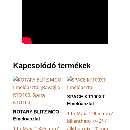
Kapcsolódó termékek
SPACE KT100XT
Emelőasztal
ROTARY BLITZ MGO
1 t / Max. 1.965 mm /
Emelőasztal
billenthető +/- 2° /
1 t / Max. 1.826 mm /
állítható +/- 20 mm