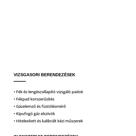
VIZSGASORI BERENDEZÉSEK
• Fék és lengéscsillapító vizsgáló padok
• Fékpad korszerűsítés
• Gázelemző és füstölésmérő
• Kipufogó gáz elszívók
• Hitelesített és kalibrált kézi műszerek