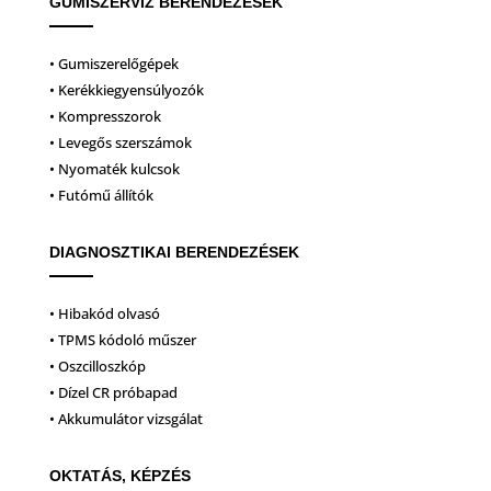
GUMISZERVIZ BERENDEZÉSEK
• Gumiszerelőgépek
• Kerékkiegyensúlyozók
• Kompresszorok
• Levegős szerszámok
• Nyomaték kulcsok
• Futómű állítók
DIAGNOSZTIKAI BERENDEZÉSEK
• Hibakód olvasó
• TPMS kódoló műszer
• Oszcilloszkóp
• Dízel CR próbapad
• Akkumulátor vizsgálat
OKTATÁS, KÉPZÉS