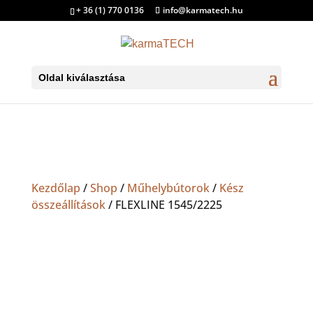
+ 36 (1) 770 0136
info@karmatech.hu
Oldal kiválasztása
Kezdőlap
/
Shop
/
Műhelybútorok
/
Kész
összeállítások
/ FLEXLINE 1545/2225