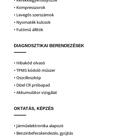
• Kerékkiegyensúlyozók
• Kompresszorok
• Levegős szerszámok
• Nyomaték kulcsok
• Futómű állítók
DIAGNOSZTIKAI BERENDEZÉSEK
• Hibakód olvasó
• TPMS kódoló műszer
• Oszcilloszkóp
• Dízel CR próbapad
• Akkumulátor vizsgálat
OKTATÁS, KÉPZÉS
• Járműelektronika alapozó
• Benzinbefecskendezés, gyújtás