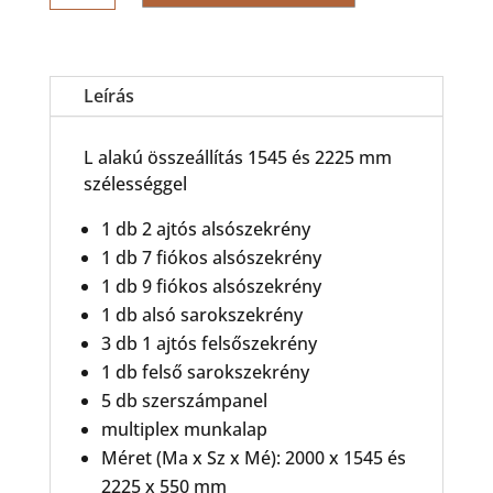
mennyiség
Leírás
L alakú összeállítás 1545 és 2225 mm
szélességgel
1 db 2 ajtós alsószekrény
1 db 7 fiókos alsószekrény
1 db 9 fiókos alsószekrény
1 db alsó sarokszekrény
3 db 1 ajtós felsőszekrény
1 db felső sarokszekrény
5 db szerszámpanel
multiplex munkalap
Méret (Ma x Sz x Mé): 2000 x 1545 és
2225 x 550 mm