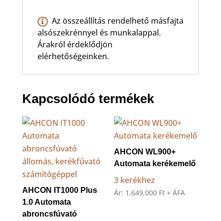
Az összeállítás rendelhető másfajta
alsószekrénnyel és munkalappal.
Árakról érdeklődjön
elérhetőségeinken.
Kapcsolódó termékek
AHCON WL900+
Automata kerékemelő
3 kerékhez
AHCON IT1000 Plus
Ár:
1,649,000
Ft
+ ÁFA
1.0 Automata
abroncsfúvató