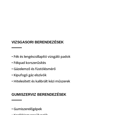
VIZSGASORI BERENDEZÉSEK
• Fék és lengéscsillapító vizsgáló padok
• Fékpad korszerűsítés
• Gázelemző és füstölésmérő
• Kipufogó gáz elszívók
• Hitelesített és kalibrált kézi műszerek
GUMISZERVIZ BERENDEZÉSEK
• Gumiszerelőgépek