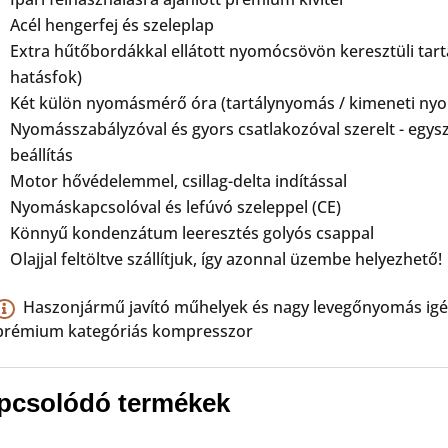
Acél hengerfej és szeleplap
Extra hűtőbordákkal ellátott nyomócsövön keresztüli tartál
hatásfok)
Két külön nyomásmérő óra (tartálynyomás / kimeneti ny
Nyomásszabályzóval és gyors csatlakozóval szerelt - egy
beállítás
Motor hővédelemmel, csillag-delta indítással
Nyomáskapcsolóval és lefúvó szeleppel (CE)
Könnyű kondenzátum leeresztés golyós csappal
Olajjal feltöltve szállítjuk, így azonnal üzembe helyezhető!
Haszonjármű javító műhelyek és nagy levegőnyomás igé
prémium kategóriás kompresszor
pcsolódó termékek