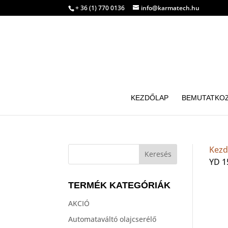
+ 36 (1) 770 0136
info@karmatech.hu
KEZDŐLAP
BEMUTATKO
Kezd
YD 1
TERMÉK KATEGÓRIÁK
AKCIÓ
Automataváltó olajcserélő