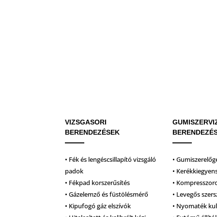
VIZSGASORI
GUMISZERVI
BERENDEZÉSEK
BERENDEZÉ
• Fék és lengéscsillapító vizsgáló
• Gumiszerelőg
padok
• Kerékkiegyen
• Fékpad korszerűsítés
• Kompresszor
• Gázelemző és füstölésmérő
• Levegős szer
• Kipufogó gáz elszívók
• Nyomaték ku