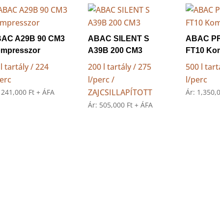
AC A29B 90 CM3
ABAC SILENT S
ABAC PR
mpresszor
A39B 200 CM3
FT10 Ko
l tartály / 224
200 l tartály / 275
500 l tart
perc
l/perc /
l/perc
ZAJCSILLAPÍTOTT
:
241,000
Ft
+ ÁFA
Ár:
1,350,
Ár:
505,000
Ft
+ ÁFA