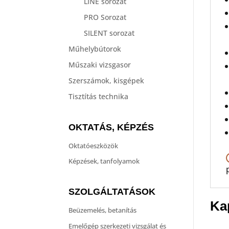
LINE sorozat
PRO Sorozat
SILENT sorozat
Műhelybútorok
Műszaki vizsgasor
Szerszámok, kisgépek
Tisztítás technika
OKTATÁS, KÉPZÉS
Oktatóeszközök
Képzések, tanfolyamok
SZOLGÁLTATÁSOK
Ka
Beüzemelés, betanítás
Emelőgép szerkezeti vizsgálat és