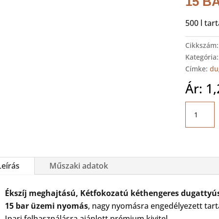
15 B
500 l tart
Cikkszám
Kategória
Címke:
du
Ár:
1
ABAC
PRO
B7000/50
FT10
YD
Leírás
Műszaki adatok
15
BAR
Kompres
Ékszíj meghajtású, Kétfokozatú kéthengeres dugattyús 
mennyis
15 bar üzemi nyomás
, nagy nyomásra engedélyezett tartá
Ipari felhasználásra ajánlott prémium kivitel