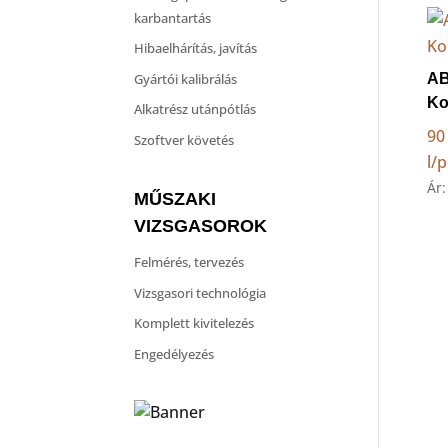
karbantartás
Hibaelhárítás, javítás
Gyártói kalibrálás
AB
Ko
Alkatrész utánpótlás
90 
Szoftver követés
l/
Ár
MŰSZAKI
VIZSGASOROK
Felmérés, tervezés
Vizsgasori technológia
Komplett kivitelezés
Engedélyezés