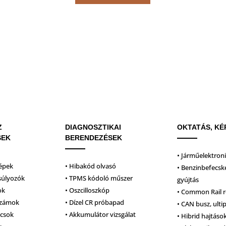
Z
DIAGNOSZTIKAI
OKTATÁS, KÉ
SEK
BERENDEZÉSEK
• Járműelektron
épek
• Hibakód olvasó
• Benzinbefecsk
súlyozók
• TPMS kódoló műszer
gyújtás
ok
• Oszcilloszkóp
• Common Rail 
számok
• Dízel CR próbapad
• CAN busz, ulti
lcsok
• Akkumulátor vizsgálat
• Hibrid hajtáso