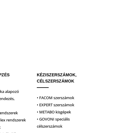
PZÉS
KÉZISZERSZÁMOK,
CÉLSZERSZÁMOK
ika alapozó
• FACOM szerszámok
endezés,
• EXPERT szerszámok
• METABO kisgépek
rendszerek
• GOVONI speciális
plex rendszerek
célszerszámok
k