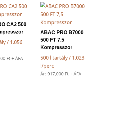
O CA2 500
mpresszor
ABAC PRO B7000
500 FT 7,5
ály / 1.056
Kompresszor
500 l tartály / 1.023
000
Ft
+ ÁFA
l/perc
Ár:
917,000
Ft
+ ÁFA