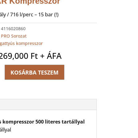
AR Kompresszor
ály / 716 l/perc – 15 bar (!)
:
4116020860
:
PRO Sorozat
gattyús kompresszor
,269,000
Ft
+ ÁFA
KOSÁRBA TESZEM
0
szor
kompresszor 500 literes tartállyal
ég
llyal