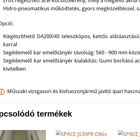
Erős hegesztett acél kocsiszekrény, mely a meglévő akna 
Hidro-pneumatikus működtetés, gyors megközelítéssel, s
Opció:
Kiegészíthető DA200/4S teleszkópos, kettős alátáasztás
karral
Segédemelő kar emelőtányér távolság: 560 - 900 mm közöt
Segédemelő kar emelőtányér kialakítás: Gumi borítású ac
kivitelben
Műszaki vizsgasori és kishaszonjármű javító ipari használa
pcsolódó termékek