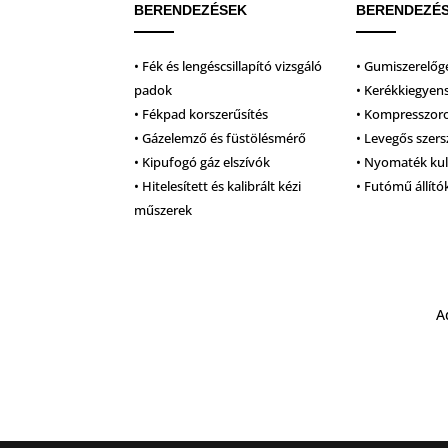
BERENDEZÉSEK
BERENDEZÉ
• Fék és lengéscsillapító vizsgáló
• Gumiszerelőg
padok
• Kerékkiegyen
• Fékpad korszerűsítés
• Kompresszor
• Gázelemző és füstölésmérő
• Levegős szer
• Kipufogó gáz elszívók
• Nyomaték ku
• Hitelesített és kalibrált kézi
• Futómű állító
műszerek
A