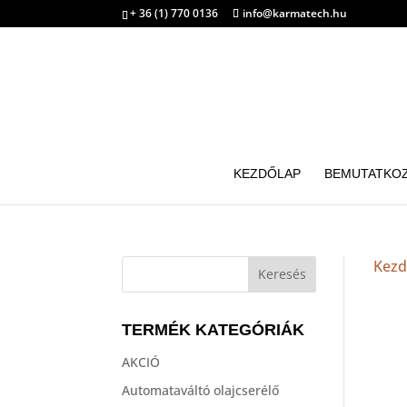
+ 36 (1) 770 0136
info@karmatech.hu
KEZDŐLAP
BEMUTATKO
Kezd
TERMÉK KATEGÓRIÁK
AKCIÓ
Automataváltó olajcserélő