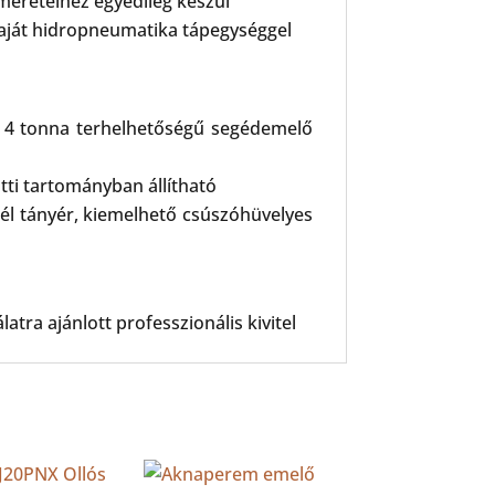
méreteihez egyedileg készül
aját hidropneumatika tápegységgel
ú 4 tonna terhelhetőségű segédemelő
ti tartományban állítható
él tányér, kiemelhető csúszóhüvelyes
tra ajánlott professzionális kivitel