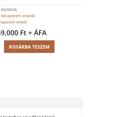
:
DA200/4L
:
Aknaperem emelők
naperem emelő
69,000
Ft
+ ÁFA
em
KOSÁRBA TESZEM
ég