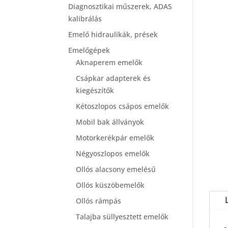
Diagnosztikai műszerek, ADAS
kalibrálás
Emelő hidraulikák, prések
Emelőgépek
Aknaperem emelők
Csápkar adapterek és
kiegészítők
Kétoszlopos csápos emelők
Mobil bak állványok
Motorkerékpár emelők
Négyoszlopos emelők
Ollós alacsony emelésű
Ollós küszöbemelők
Ollós rámpás
Talajba süllyesztett emelők