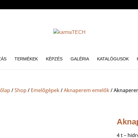
ZÁS
TERMÉKEK
KÉPZÉS
GALÉRIA
KATALÓGUSOK
őlap
/
Shop
/
Emelőgépek
/
Aknaperem emelők
/ Aknaperem
Aknap
4 t – hi