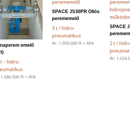
SPACE JS30PR Ollós
perememelő
SPACE J
3 t / hidro-
peremem
pneumatikus
2 t / hidr
Ár:
1,093,000
Ft
+ ÁFA
naperem emelő
pneumat
t)
Ár:
1,024,
t – hidro-
eumatikus
:
1,586,500
Ft
+ ÁFA