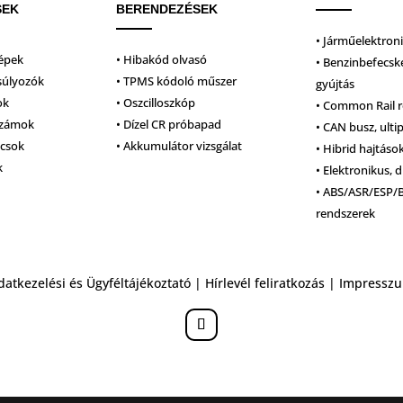
SEK
BERENDEZÉSEK
• Járműelektron
épek
• Hibakód olvasó
• Benzinbefecsk
súlyozók
• TPMS kódoló műszer
gyújtás
ok
• Oszcilloszkóp
• Common Rail 
számok
• Dízel CR próbapad
• CAN busz, ulti
lcsok
• Akkumulátor vizsgálat
• Hibrid hajtáso
k
• Elektronikus, d
• ABS/ASR/ESP/
rendszerek
datkezelési és Ügyféltájékoztató
|
Hírlevél feliratkozás
|
Impressz