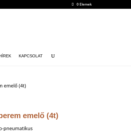
0 Elemek
HÍREK
KAPCSOLAT
 emelő (4t)
erem emelő (4t)
dro-pneumatikus