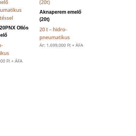
Aknaperem emelő
(20t)
20PNX Ollós
20 t – hidro-
elő
pneumatikus
o-
Ár:
1,699,000
Ft
+ ÁFA
ikus
000
Ft
+ ÁFA