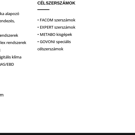
CÉLSZERSZÁMOK
ika alapozó
• FACOM szerszámok
endezés,
• EXPERT szerszámok
• METABO kisgépek
rendszerek
• GOVONI speciális
plex rendszerek
célszerszámok
k
igitális klíma
BAS/EBD
um