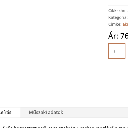
Cikkszám
Kategória
Címke:
ak
Ár:
7
Aknaper
emelő
(4t)
mennyis
Leírás
Műszaki adatok