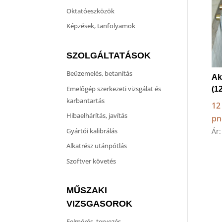
Oktatóeszközök
Képzések, tanfolyamok
SZOLGÁLTATÁSOK
Beüzemelés, betanítás
Ak
Emelőgép szerkezeti vizsgálat és
(12
karbantartás
12 
Hibaelhárítás, javítás
pn
Gyártói kalibrálás
Ár
Alkatrész utánpótlás
Szoftver követés
MŰSZAKI
VIZSGASOROK
Felmérés, tervezés