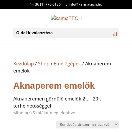
+ 36 (1) 770 0136
info@karmatech.hu
Oldal kiválasztása
Kezdőlap
/
Shop
/
Emelőgépek
/ Aknaperem
emelők
Aknaperem emelők
Aknaperemen gördülő emelők 2 t – 20 t
terhelhetőséggel
Sorted
Mind a(z) 5 találat megjelenítve
by
price: