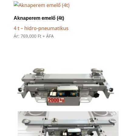
low
to
high
Aknaperem emelő (4t)
4 t – hidro-pneumatikus
Ár:
769,000
Ft
+ ÁFA