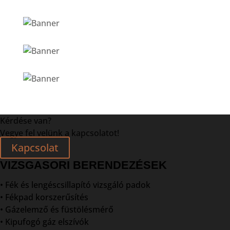
Kérdése van?
Vegye fel velünk a kapcsolatot!
Kapcsolat
VIZSGASORI BERENDEZÉSEK
• Fék és lengéscsillapító vizsgáló padok
• Fékpad korszerűsítés
• Gázelemző és füstölésmérő
• Kipufogó gáz elszívók