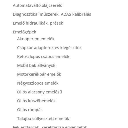
Automataváltó olajcserélő
Diagnosztikai műszerek, ADAS kalibrálás
Emelő hidraulikák, prések
Emelőgépek
Aknaperem emelők
Csápkar adapterek és kiegészítők
Kétoszlopos csápos emelők
Mobil bak állványok
Motorkerékpár emelők
Négyoszlopos emelők
Ollós alacsony emelésű
Ollós küszöbemelők
Ollós rámpás
Talajba süllyesztett emelők
Fék esztergák, keréktárcsa egyengetők