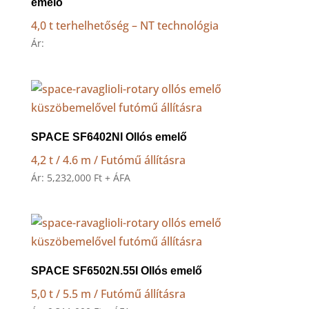
emelő
4,0 t terhelhetőség – NT technológia
Ár:
SPACE SF6402NI Ollós emelő
4,2 t / 4.6 m / Futómű állításra
Ár:
5,232,000
Ft
+ ÁFA
SPACE SF6502N.55I Ollós emelő
5,0 t / 5.5 m / Futómű állításra