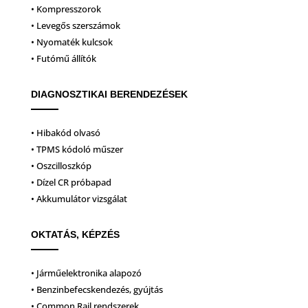
• Kompresszorok
• Levegős szerszámok
• Nyomaték kulcsok
• Futómű állítók
DIAGNOSZTIKAI BERENDEZÉSEK
• Hibakód olvasó
• TPMS kódoló műszer
• Oszcilloszkóp
• Dízel CR próbapad
• Akkumulátor vizsgálat
OKTATÁS, KÉPZÉS
• Járműelektronika alapozó
• Benzinbefecskendezés, gyújtás
• Common Rail rendszerek