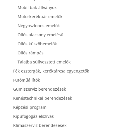
Mobil bak állványok
Motorkerékpár emelők
Négyoszlopos emelők
Ollós alacsony emelésű
Ollós küszöbemelők
Ollós rámpás
Talajba süllyesztett emelők
Fék esztergák, keréktárcsa egyengetők
Futóműállítók
Gumiszerviz berendezések
Kenéstechnikai berendezések
Képzési program
Kipufogógáz elszívás
Klímaszerviz berendezések