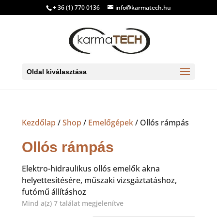
+ 36 (1) 770 0136
info@karmatech.hu
Oldal kiválasztása
Kezdőlap
/
Shop
/
Emelőgépek
/ Ollós rámpás
Ollós rámpás
Elektro-hidraulikus ollós emelők akna
helyettesítésére, műszaki vizsgáztatáshoz,
futómű állításhoz
Sorted
Mind a(z) 7 találat megjelenítve
by