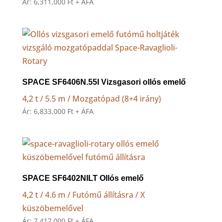
Ár:
6,311,000
Ft
+ ÁFA
SPACE SF6406N.55I Vizsgasori ollós emelő
4,2 t / 5.5 m / Mozgatópad (8+4 irány)
Ár:
6,833,000
Ft
+ ÁFA
SPACE SF6402NILT Ollós emelő
4,2 t / 4.6 m / Futómű állításra / X
küszöbemelővel
Ár:
7,417,000
Ft
+ ÁFA