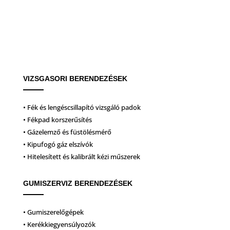
VIZSGASORI BERENDEZÉSEK
• Fék és lengéscsillapító vizsgáló padok
• Fékpad korszerűsítés
• Gázelemző és füstölésmérő
• Kipufogó gáz elszívók
• Hitelesített és kalibrált kézi műszerek
GUMISZERVIZ BERENDEZÉSEK
• Gumiszerelőgépek
• Kerékkiegyensúlyozók