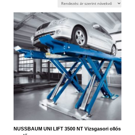
price:
low
to
high
NUSSBAUM UNI LIFT 3500 NT Vizsgasori ollós