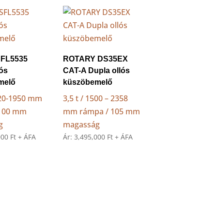
FL5535
ROTARY DS35EX
lós
CAT-A Dupla ollós
melő
küszöbemelő
1420-1950 mm
3,5 t / 1500 – 2358
 100 mm
mm rámpa / 105 mm
g
magasság
000
Ft
+ ÁFA
Ár:
3,495,000
Ft
+ ÁFA