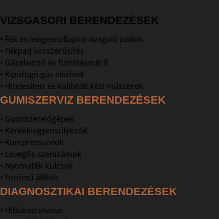
VIZSGASORI BERENDEZÉSEK
• Fék és lengéscsillapító vizsgáló padok
• Fékpad korszerűsítés
• Gázelemző és füstölésmérő
• Kipufogó gáz elszívók
• Hitelesített és kalibrált kézi műszerek
GUMISZERVIZ BERENDEZÉSEK
• Gumiszerelőgépek
• Kerékkiegyensúlyozók
• Kompresszorok
• Levegős szerszámok
• Nyomaték kulcsok
• Futómű állítók
DIAGNOSZTIKAI BERENDEZÉSEK
• Hibakód olvasó