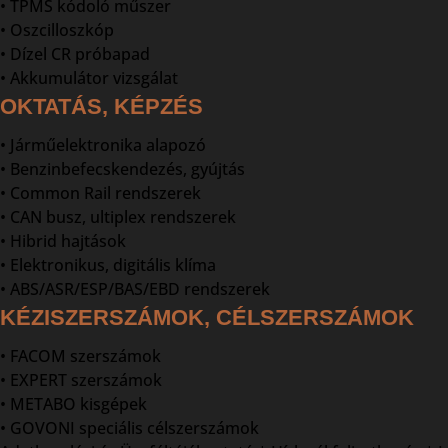
• TPMS kódoló műszer
• Oszcilloszkóp
• Dízel CR próbapad
• Akkumulátor vizsgálat
OKTATÁS, KÉPZÉS
• Járműelektronika alapozó
• Benzinbefecskendezés, gyújtás
• Common Rail rendszerek
• CAN busz, ultiplex rendszerek
• Hibrid hajtások
• Elektronikus, digitális klíma
• ABS/ASR/ESP/BAS/EBD rendszerek
KÉZISZERSZÁMOK, CÉLSZERSZÁMOK
• FACOM szerszámok
• EXPERT szerszámok
• METABO kisgépek
• GOVONI speciális célszerszámok