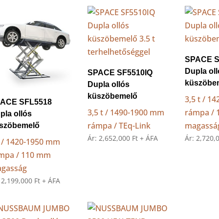
price:
low
to
high
SPACE S
Dupla ol
SPACE SF5510IQ
küszöbe
Dupla ollós
küszöbemelő
3,5 t / 
ACE SFL5518
3,5 t / 1490-1900 mm
rámpa /
pla ollós
rámpa / TEq-Link
magassá
szöbemelő
Ár:
2,652,000
Ft
+ ÁFA
Ár:
2,720,
t / 1420-1950 mm
mpa / 110 mm
gasság
:
2,199,000
Ft
+ ÁFA