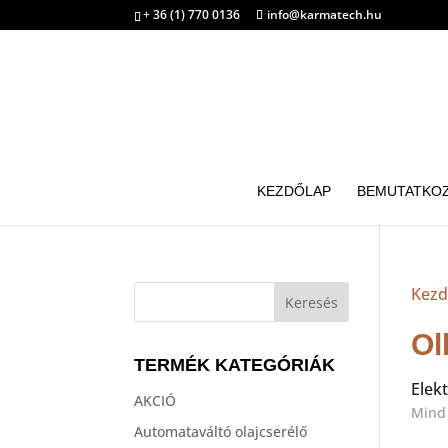
+ 36 (1) 770 0136
info@karmatech.hu
KEZDŐLAP
BEMUTATKO
Kezd
Ol
TERMÉK KATEGÓRIÁK
Elekt
AKCIÓ
Mind 
Automataváltó olajcserélő