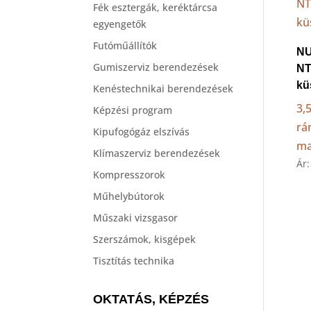
Fék esztergák, keréktárcsa
egyengetők
Futóműállítók
N
Gumiszerviz berendezések
NT
kü
Kenéstechnikai berendezések
3,
Képzési program
rá
Kipufogógáz elszívás
ma
Klímaszerviz berendezések
Ár
Kompresszorok
Műhelybútorok
Műszaki vizsgasor
Szerszámok, kisgépek
Tisztítás technika
OKTATÁS, KÉPZÉS