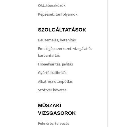
Oktatóeszközök
Képzések, tanfolyamok
SZOLGÁLTATÁSOK
Beüzemelés, betanítás
Emelőgép szerkezeti vizsgálat és
karbantartás
Hibaelhárítás, javítás
Gyártói kalibrálás
Alkatrész utánpótlás
Szoftver követés
MŰSZAKI
VIZSGASOROK
Felmérés, tervezés