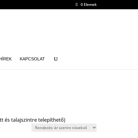
0 Elemek
HÍREK
KAPCSOLAT
 és talajszintre telepíthető)