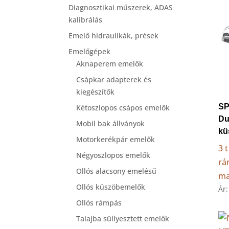
Diagnosztikai műszerek, ADAS
kalibrálás
Emelő hidraulikák, prések
Emelőgépek
Aknaperem emelők
Csápkar adapterek és
kiegészítők
SP
Kétoszlopos csápos emelők
Du
Mobil bak állványok
kü
Motorkerékpár emelők
3 
Négyoszlopos emelők
rá
Ollós alacsony emelésű
ma
Ollós küszöbemelők
Ár
Ollós rámpás
Talajba süllyesztett emelők