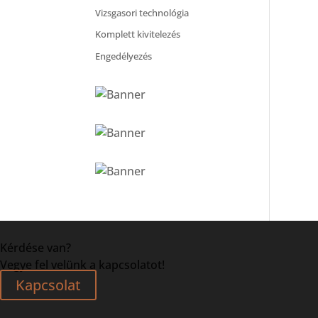
Vizsgasori technológia
Komplett kivitelezés
Engedélyezés
Kérdése van?
Vegye fel velünk a kapcsolatot!
Kapcsolat