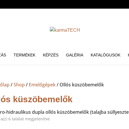
ZÁS
TERMÉKEK
KÉPZÉS
GALÉRIA
KATALÓGUSOK
őlap
/
Shop
/
Emelőgépek
/ Ollós küszöbemelők
lós küszöbemelők
ro-hidraulikus dupla ollós küszöbemelők (talajba süllyesztett
Sorted
a(z) 6 találat megjelenítve
by