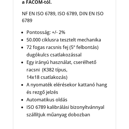
a FACOM-tól.
NF EN ISO 6789, ISO 6789, DIN EN ISO
6789
Pontosság: +/- 2%
50.000 ciklusra tesztelt mechanika
72 fogas racsnis fej (5º felbontás)
dugókulcs csatlakozással
Egy irányú használat, cserélhető
racsni (K382 típus,
14x18 csatlakozás)
A nyomaték elérésekor kattanó hang
és rezgő jelzés
Automatikus oldás
ISO 6789 kalibrálási bizonyítvánnyal
szállítjuk műanyag dobozban