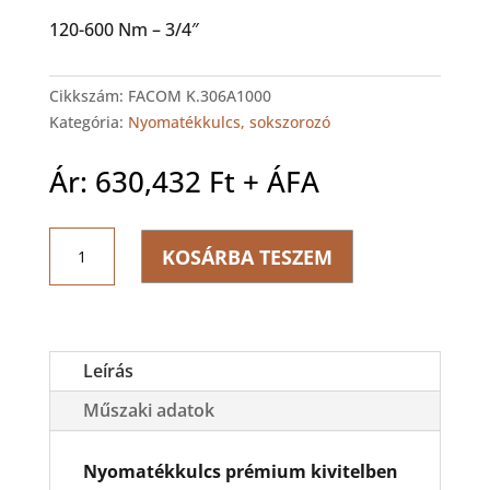
120-600 Nm – 3/4″
Cikkszám:
FACOM K.306A1000
Kategória:
Nyomatékkulcs, sokszorozó
Ár:
630,432
Ft
+ ÁFA
FACOM
KOSÁRBA TESZEM
Nyomatékkulcs
200-
1000
Nm
mennyiség
Leírás
Műszaki adatok
Nyomatékkulcs prémium kivitelben