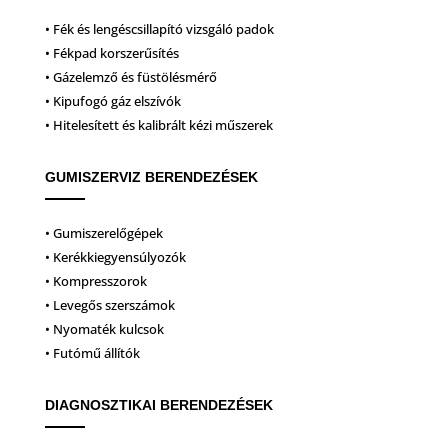
• Fék és lengéscsillapító vizsgáló padok
• Fékpad korszerűsítés
• Gázelemző és füstölésmérő
• Kipufogó gáz elszívók
• Hitelesített és kalibrált kézi műszerek
GUMISZERVIZ BERENDEZÉSEK
• Gumiszerelőgépek
• Kerékkiegyensúlyozók
• Kompresszorok
• Levegős szerszámok
• Nyomaték kulcsok
• Futómű állítók
DIAGNOSZTIKAI BERENDEZÉSEK