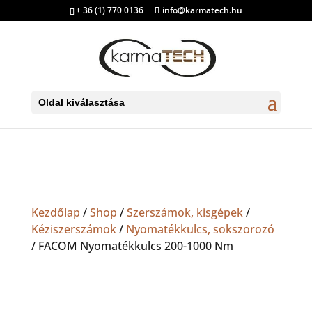
+ 36 (1) 770 0136
info@karmatech.hu
Oldal kiválasztása
Kezdőlap
/
Shop
/
Szerszámok, kisgépek
/
Kéziszerszámok
/
Nyomatékkulcs, sokszorozó
/ FACOM Nyomatékkulcs 200-1000 Nm