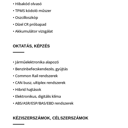
• Hibakód olvasó
• TPMS kódoló műszer
• Oszcilloszkóp
• Dízel CR próbapad
• Akkumulátor vizsgálat
OKTATÁS, KÉPZÉS
• Járműelektronika alapozó
• Benzinbefecskendezés, gyújtás
• Common Rail rendszerek
• CAN busz, ultiplex rendszerek
• Hibrid hajtások
• Elektronikus, digitális klíma
• ABS/ASR/ESP/BAS/EBD rendszerek
KÉZISZERSZÁMOK, CÉLSZERSZÁMOK