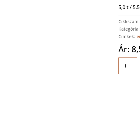
5,0 t / 5
Cikkszám
Kategória
Címkék:
e
Ár:
8
SPACE
SF6502N.
Ollós
emelő
mennyis