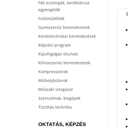
Fék esztergák, keréktárcsa
egyengetők
Futóműállítók
Gumiszerviz berendezések
Kenéstechnikai berendezések
Képzési program
Kipufogógáz elszívás
Klímaszerviz berendezések
Kompresszorok
Műhelybútorok
Műszaki vizsgasor
Szerszámok, kisgépek
Tisztítás technika
OKTATÁS, KÉPZÉS