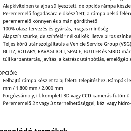
Alapkivitelben talajba süllyesztett, de opciós rámpa készlett
Perememelő fogadására előkészített, a rámpa belső felére 
perememelő könnyen és simán gördíthető
100% olasz tervezés és gyártás, magas minőség
Alapszín szürke, de színfelár nélkül kék illetve piros színb
Teljes körű utánszolgáltatás a Vehicle Service Group (VS
BLITZ, ROTARY, RAVAGLIOLI, SPACE, BUTLER és SIRIO márka
túli karbantartás, javítás, alkatrész utánpótlás, emelőgép 
OPCIÓK:
Felhajtó rámpa készlet talaj feletti telepítéshez. Rámpák 
mm / 1.800 mm / 2.000 mm
Forgózsámoly, ill. komplett 3D vagy CCD kamerás futómű 
Perememelő 2 t vagy 3 t terhelhetőséggel, kézi vagy hid