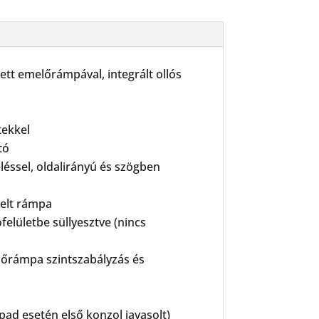
ett emelőrámpával, integrált ollós
tekkel
tó
éssel, oldalirányú és szögben
relt rámpa
elületbe süllyesztve (nincs
előrámpa szintszabályzás és
ad esetén első konzol javasolt)