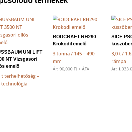
pcsolódó termékek
RODCRAFT RH290
SICE PSC
Krokodil emelő
küszöbe
SSBAUM UNI LIFT
3 tonna / 145 – 490
3,0 t / 1
00 NT Vizsgasori
mm
rámpa
lós emelő
Ár:
90,000
Ft
+ ÁFA
Ár:
1,933,
0 t terhelhetőség –
 technológia