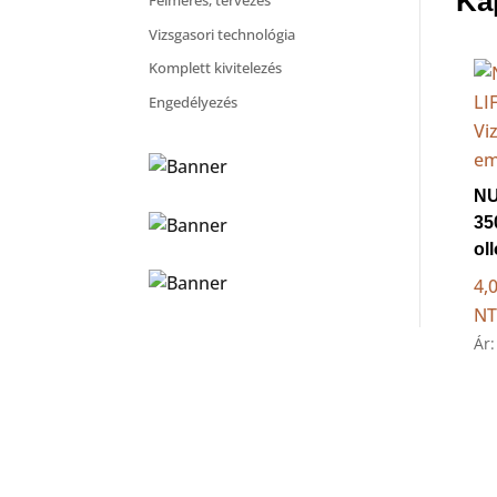
Ka
Felmérés, tervezés
Vizsgasori technológia
Komplett kivitelezés
Engedélyezés
NU
35
ol
4,
NT
Ár: