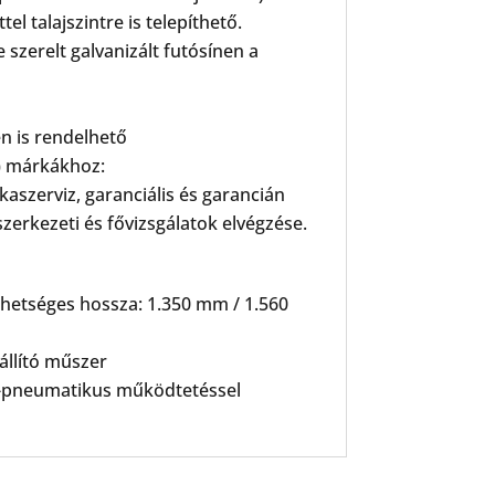
el talajszintre is telepíthető.
szerelt galvanizált futósínen a
en is rendelhető
G) márkákhoz:
szerviz, garanciális és garancián
szerkezeti és fővizsgálatok elvégzése.
lehetséges hossza: 1.350 mm / 1.560
állító műszer
ro-pneumatikus működtetéssel