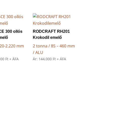
E 300 ollós
RODCRAFT RH201
melő
Krokodil emelő
.620-2.220 mm
2 tonna / 85 – 460 mm
/ ALU
000
Ft
+ ÁFA
Ár:
144,000
Ft
+ ÁFA