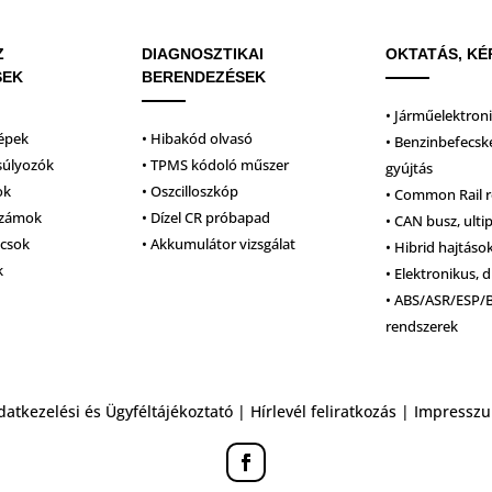
Z
DIAGNOSZTIKAI
OKTATÁS, KÉ
SEK
BERENDEZÉSEK
• Járműelektron
épek
• Hibakód olvasó
• Benzinbefecsk
súlyozók
• TPMS kódoló műszer
gyújtás
ok
• Oszcilloszkóp
• Common Rail 
számok
• Dízel CR próbapad
• CAN busz, ulti
lcsok
• Akkumulátor vizsgálat
• Hibrid hajtáso
k
• Elektronikus, d
• ABS/ASR/ESP/
rendszerek
datkezelési és Ügyféltájékoztató
|
Hírlevél feliratkozás
|
Impressz