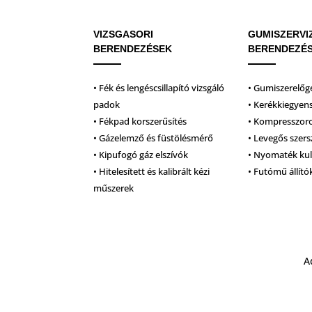
VIZSGASORI
GUMISZERVI
BERENDEZÉSEK
BERENDEZÉ
• Fék és lengéscsillapító vizsgáló
• Gumiszerelőg
padok
• Kerékkiegyen
• Fékpad korszerűsítés
• Kompresszor
• Gázelemző és füstölésmérő
• Levegős szer
• Kipufogó gáz elszívók
• Nyomaték ku
• Hitelesített és kalibrált kézi
• Futómű állító
műszerek
A