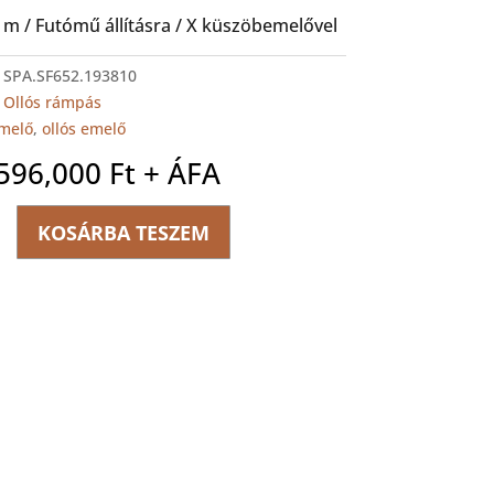
.5 m / Futómű állításra / X küszöbemelővel
:
SPA.SF652.193810
:
Ollós rámpás
melő
,
ollós emelő
,596,000
Ft
+ ÁFA
KOSÁRBA TESZEM
55ILT
ég