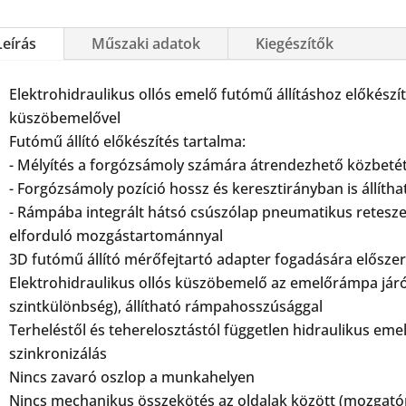
Leírás
Műszaki adatok
Kiegészítők
Elektrohidraulikus ollós emelő futómű állításhoz előkészít
küszöbemelővel
Futómű állító előkészítés tartalma:
- Mélyítés a forgózsámoly számára átrendezhető közbeté
- Forgózsámoly pozíció hossz és keresztirányban is állítha
- Rámpába integrált hátsó csúszólap pneumatikus reteszel
elforduló mozgástartománnyal
3D futómű állító mérőfejtartó adapter fogadására elősze
Elektrohidraulikus ollós küszöbemelő az emelőrámpa járóf
szintkülönbség), állítható rámpahosszúsággal
Terheléstől és teherelosztástól független hidraulikus em
szinkronizálás
Nincs zavaró oszlop a munkahelyen
Nincs mechanikus összekötés az oldalak között (mozgatóp