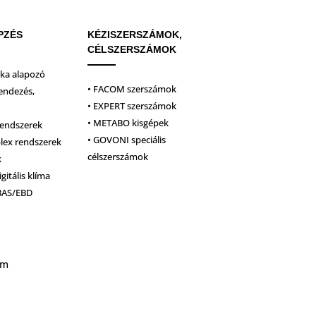
PZÉS
KÉZISZERSZÁMOK,
CÉLSZERSZÁMOK
ika alapozó
• FACOM szerszámok
endezés,
• EXPERT szerszámok
• METABO kisgépek
rendszerek
• GOVONI speciális
plex rendszerek
célszerszámok
k
igitális klíma
BAS/EBD
um