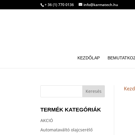
+ 36 (1) 770 0136
info@karmatech.hu
KEZDŐLAP
BEMUTATKO
Kezd
TERMÉK KATEGÓRIÁK
AKCIÓ
Automataváltó olajcserélő