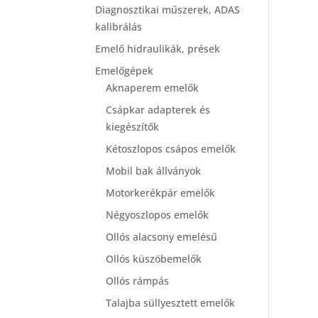
Diagnosztikai műszerek, ADAS
kalibrálás
Emelő hidraulikák, prések
Emelőgépek
Aknaperem emelők
Csápkar adapterek és
kiegészítők
Kétoszlopos csápos emelők
Mobil bak állványok
Motorkerékpár emelők
Négyoszlopos emelők
Ollós alacsony emelésű
Ollós küszöbemelők
Ollós rámpás
Talajba süllyesztett emelők