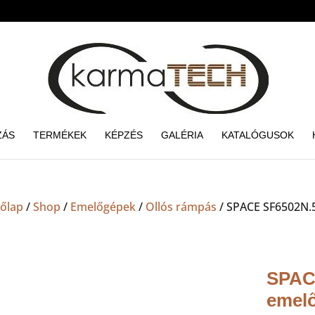
ZÁS
TERMÉKEK
KÉPZÉS
GALÉRIA
KATALÓGUSOK
őlap
/
Shop
/
Emelőgépek
/
Ollós rámpás
/ SPACE SF6502N.5
SPACE
emel