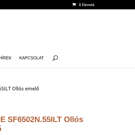
0 Elemek
HÍREK
KAPCSOLAT
5ILT Ollós emelő
 SF6502N.55ILT Ollós
ő