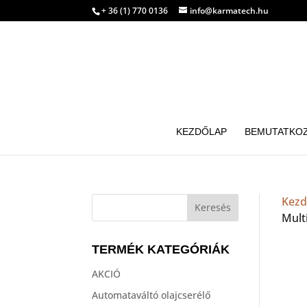
+ 36 (1) 770 0136
info@karmatech.hu
KEZDŐLAP
BEMUTATKO
Kezd
Mult
TERMÉK KATEGÓRIÁK
AKCIÓ
Automataváltó olajcserélő