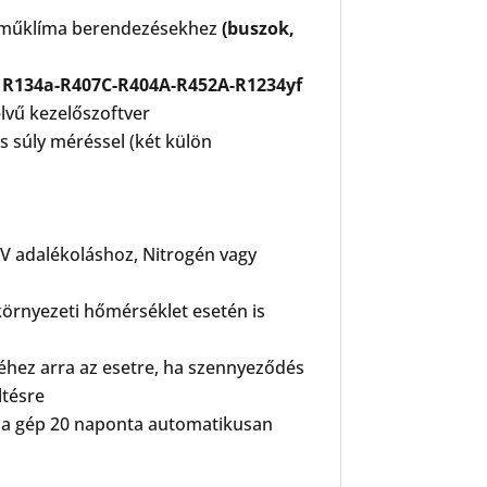
árműklíma berendezésekhez
(buszok,
:
R134a-R407C-R404A-R452A-R1234yf
elvű kezelőszoftver
 súly méréssel (két külön
UV adalékoláshoz, Nitrogén vagy
örnyezeti hőmérséklet esetén is
séhez arra az esetre, ha szennyeződés
ltésre
t a gép 20 naponta automatikusan