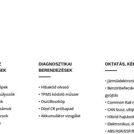
Z
DIAGNOSZTIKAI
OKTATÁS, KÉ
SEK
BERENDEZÉSEK
• Járműelektron
épek
• Hibakód olvasó
• Benzinbefecsk
súlyozók
• TPMS kódoló műszer
gyújtás
ok
• Oszcilloszkóp
• Common Rail 
számok
• Dízel CR próbapad
• CAN busz, ulti
lcsok
• Akkumulátor vizsgálat
• Hibrid hajtáso
k
• Elektronikus, d
• ABS/ASR/ESP/