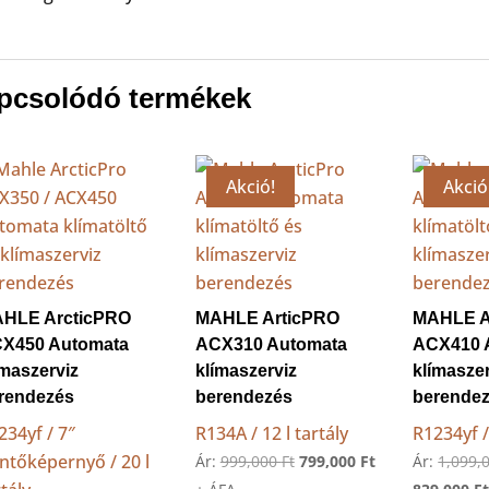
pcsolódó termékek
Akció!
Akció
HLE ArcticPRO
MAHLE ArticPRO
MAHLE A
X450 Automata
ACX310 Automata
ACX410 
ímaszerviz
klímaszerviz
klímasze
rendezés
berendezés
berende
234yf / 7″
R134A / 12 l tartály
R1234yf / 
intőképernyő / 20 l
Original
Current
Ár:
999,000
Ft
799,000
Ft
Ár:
1,099,
price
price