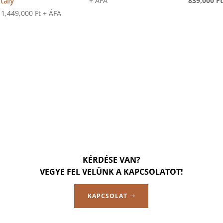
rtály
+ ÁFA
839,000
F
was:
is:
:
1,449,000
Ft
+ ÁFA
999,000 Ft.
799,000 Ft.
KÉRDÉSE VAN?
VEGYE FEL VELÜNK A KAPCSOLATOT!
KAPCSOLAT