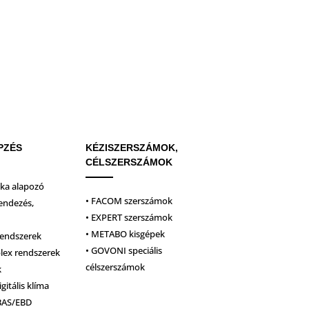
PZÉS
KÉZISZERSZÁMOK,
CÉLSZERSZÁMOK
ika alapozó
• FACOM szerszámok
endezés,
• EXPERT szerszámok
• METABO kisgépek
rendszerek
• GOVONI speciális
plex rendszerek
célszerszámok
k
igitális klíma
BAS/EBD