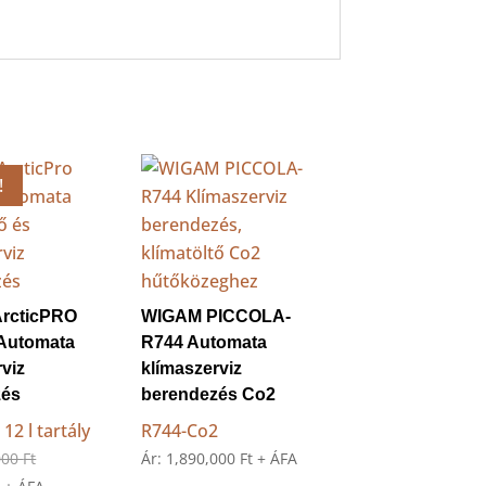
!
rcticPRO
WIGAM PICCOLA-
Automata
R744 Automata
rviz
klímaszerviz
zés
berendezés Co2
12 l tartály
R744-Co2
Original
000
Ft
Ár:
1,890,000
Ft
+ ÁFA
Current
price