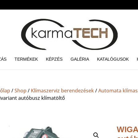
ZÁS
TERMÉKEK
KÉPZÉS
GALÉRIA
KATALÓGUSOK
őlap
/
Shop
/
Klímaszerviz berendezések
/
Automata klímas
ivariant autóbusz klímatöltő
WIGAM