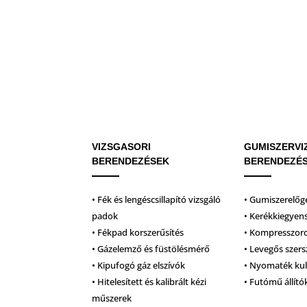
VIZSGASORI
GUMISZERVI
BERENDEZÉSEK
BERENDEZÉ
• Fék és lengéscsillapító vizsgáló
• Gumiszerelőg
padok
• Kerékkiegyen
• Fékpad korszerűsítés
• Kompresszor
• Gázelemző és füstölésmérő
• Levegős szer
• Kipufogó gáz elszívók
• Nyomaték ku
• Hitelesített és kalibrált kézi
• Futómű állító
műszerek