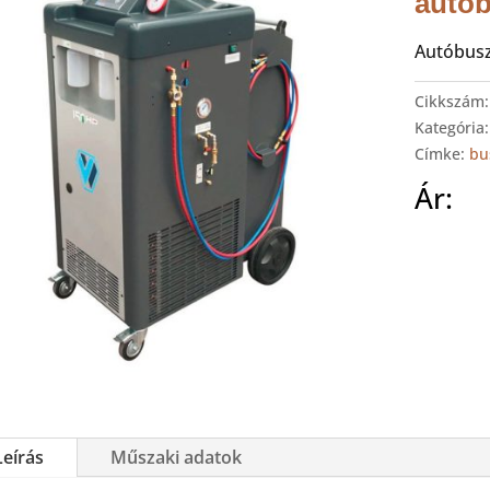
autób
Autóbusz
Cikkszám
Kategória
Címke:
bu
Ár:
Leírás
Műszaki adatok