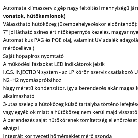
Automata klímaszerviz gép
nagy feltöltési mennyiségű j
vonatok, hűtőkamionok)
Választható hűtőközeg (üzembehelyezéskor eldöntendő)
7" jól látható színes értintőképernyős kezelés, magyar ny
Automatikus PAG és POE olaj, valamint UV adalék adagolás
mérőcellával)
Saját hőpapíros nyomtató
A működési fázisokat LED indikátorok jelzik
I.C.S. INJECTION system - az LP körön szerviz csatlakozó 
N2+H2 nyomáspróbához
Nagy méretű kondenzátor, így a berendezés akár magas k
alkalmazható
3-utas szelep a hűtőközeg külső tartályba történő lefejté
vagy egyéb ok miatt a hűtőközeg nem kerül majd visszatö
A berendezés saját hűtőkörének tömítettség ellenőrzésé
elvégzi
Integrált környezeti hőmérséklet mérő szonda