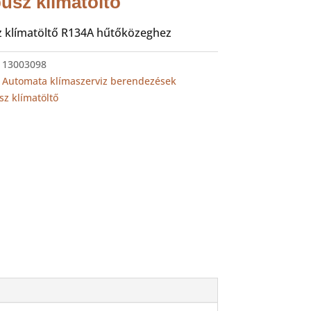
usz klímatöltő
 klímatöltő R134A hűtőközeghez
:
13003098
:
Automata klímaszerviz berendezések
sz klímatöltő