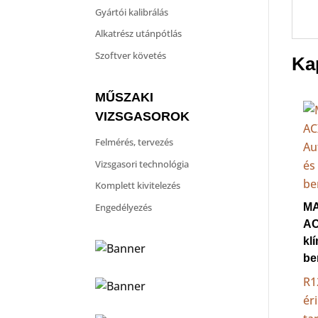
Gyártói kalibrálás
Alkatrész utánpótlás
Szoftver követés
Ka
MŰSZAKI
VIZSGASOROK
Felmérés, tervezés
Vizsgasori technológia
Komplett kivitelezés
Engedélyezés
MA
AC
kl
be
R1
ér