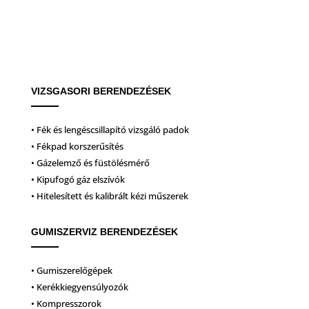
VIZSGASORI BERENDEZÉSEK
• Fék és lengéscsillapító vizsgáló padok
• Fékpad korszerűsítés
• Gázelemző és füstölésmérő
• Kipufogó gáz elszívók
• Hitelesített és kalibrált kézi műszerek
GUMISZERVIZ BERENDEZÉSEK
• Gumiszerelőgépek
• Kerékkiegyensúlyozók
• Kompresszorok