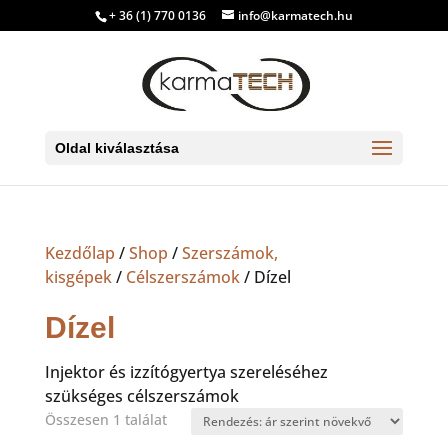
+ 36 (1) 770 0136
info@karmatech.hu
Oldal kiválasztása
Kezdőlap
/
Shop
/
Szerszámok,
kisgépek
/
Célszerszámok
/ Dízel
Dízel
Injektor és izzítógyertya szereléséhez
szükséges célszerszámok
Összesen 1 találat