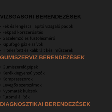
VIZSGASORI BERENDEZÉSEK
• Fék és lengéscsillapító vizsgáló padok
• Fékpad korszerűsítés
• Gázelemző és füstölésmérő
• Kipufogó gáz elszívók
• Hitelesített és kalibrált kézi műszerek
GUMISZERVIZ BERENDEZÉSEK
• Gumiszerelőgépek
• Kerékkiegyensúlyozók
• Kompresszorok
• Levegős szerszámok
• Nyomaték kulcsok
• Futómű állítók
DIAGNOSZTIKAI BERENDEZÉSEK