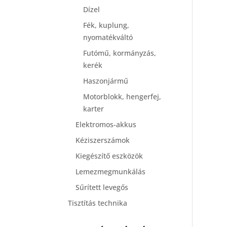
Dízel
Fék, kuplung,
nyomatékváltó
Futómű, kormányzás,
kerék
Haszonjármű
Motorblokk, hengerfej,
karter
Elektromos-akkus
Kéziszerszámok
Kiegészítő eszközök
Lemezmegmunkálás
Sűrített levegős
Tisztítás technika