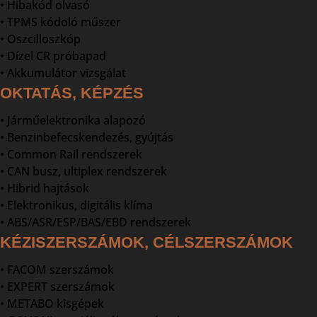
• Hibakód olvasó
• TPMS kódoló műszer
• Oszcilloszkóp
• Dízel CR próbapad
• Akkumulátor vizsgálat
OKTATÁS, KÉPZÉS
• Járműelektronika alapozó
• Benzinbefecskendezés, gyújtás
• Common Rail rendszerek
• CAN busz, ultiplex rendszerek
• Hibrid hajtások
• Elektronikus, digitális klíma
• ABS/ASR/ESP/BAS/EBD rendszerek
KÉZISZERSZÁMOK, CÉLSZERSZÁMOK
• FACOM szerszámok
• EXPERT szerszámok
• METABO kisgépek