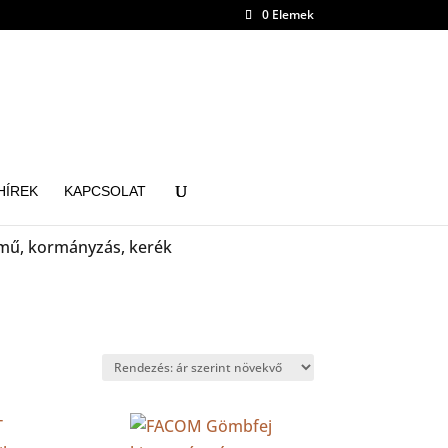
0 Elemek
HÍREK
KAPCSOLAT
mű, kormányzás, kerék