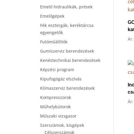
Emelő hidraulikák, prések
Emelőgépek
GO
Fék esztergák, keréktárcsa
ka
egyengetők
Ár:
Futóműállítók
Gumiszerviz berendezések
Kenéstechnikai berendezések
Képzési program
Kipufogógáz elszívás
In
Klímaszerviz berendezések
cs
Kompresszorok
Ár
Műhelybútorok
Műszaki vizsgasor
Szerszámok, kisgépek
Célszerszámok