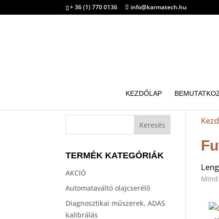
+ 36 (1) 770 0136
info@karmatech.hu
KEZDŐLAP
BEMUTATKO
Kezd
Fu
TERMÉK KATEGÓRIÁK
Leng
AKCIÓ
Mind 
Automataváltó olajcserélő
Diagnosztikai műszerek, ADAS
kalibrálás