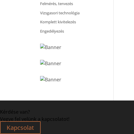
Felmérés, tervezés
Vizsgasori technológia
Komplett kivitelezés
Engedélyezés
Kérdése van?
Vegye fel velünk a kapcsolatot!
Kapcsolat