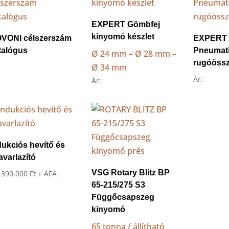
to
high
EXPERT Gömbfej
kinyomó készlet
VONI célszerszám
EXPERT
talógus
Pneumat
Ø 24 mm – Ø 28 mm –
rugóöss
Ø 34 mm
Ár:
Ár:
dukciós hevítő és
avarlazító
VSG Rotary Blitz BP
:
390,000
Ft
+ ÁFA
65-215/275 S3
Függőcsapszeg
kinyomó
65 tonna / állítható