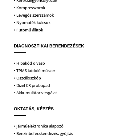
• Kerékkiegyensúlyozók
• Kompresszorok
• Levegős szerszámok
• Nyomaték kulcsok
• Futómű állítók
DIAGNOSZTIKAI BERENDEZÉSEK
• Hibakód olvasó
• TPMS kódoló műszer
• Oszcilloszkóp
• Dízel CR próbapad
• Akkumulátor vizsgálat
OKTATÁS, KÉPZÉS
• Járműelektronika alapozó
• Benzinbefecskendezés, gyújtás