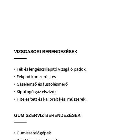
VIZSGASORI BERENDEZÉSEK
• Fék és lengéscsillapító vizsgáló padok
• Fékpad korszerűsítés
• Gázelemző és füstölésmérő
• Kipufogó gáz elszívók
• Hitelesített és kalibrált kézi műszerek
GUMISZERVIZ BERENDEZÉSEK
• Gumiszerelőgépek