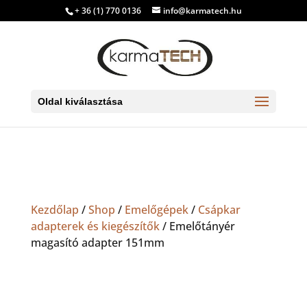
+ 36 (1) 770 0136
info@karmatech.hu
Oldal kiválasztása
Kezdőlap
/
Shop
/
Emelőgépek
/
Csápkar
adapterek és kiegészítők
/ Emelőtányér
magasító adapter 151mm