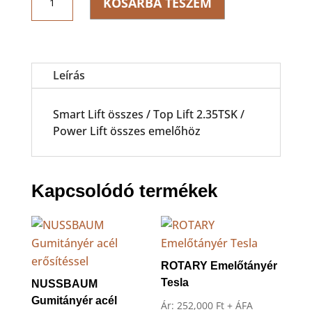
KOSÁRBA TESZEM
magasító
adapter
151mm
mennyiség
Leírás
Smart Lift összes / Top Lift 2.35TSK /
Power Lift összes emelőhöz
Kapcsolódó termékek
ROTARY Emelőtányér
Tesla
NUSSBAUM
Gumitányér acél
Ár:
252,000
Ft
+ ÁFA