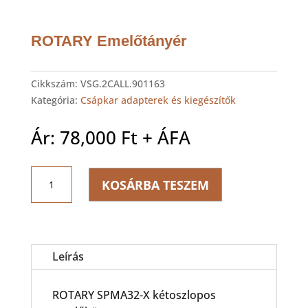
ROTARY Emelőtányér
Cikkszám:
VSG.2CALL.901163
Kategória:
Csápkar adapterek és kiegészítők
Ár:
78,000
Ft
+ ÁFA
ROTARY
KOSÁRBA TESZEM
Emelőtányér
mennyiség
Leírás
ROTARY SPMA32-X kétoszlopos