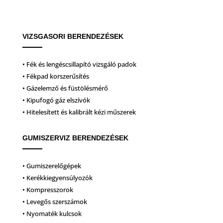
VIZSGASORI BERENDEZÉSEK
• Fék és lengéscsillapító vizsgáló padok
• Fékpad korszerűsítés
• Gázelemző és füstölésmérő
• Kipufogó gáz elszívók
• Hitelesített és kalibrált kézi műszerek
GUMISZERVIZ BERENDEZÉSEK
• Gumiszerelőgépek
• Kerékkiegyensúlyozók
• Kompresszorok
• Levegős szerszámok
• Nyomaték kulcsok