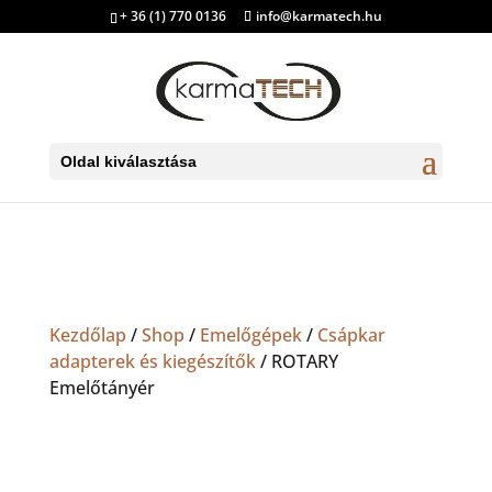
+ 36 (1) 770 0136
info@karmatech.hu
Oldal kiválasztása
Kezdőlap
/
Shop
/
Emelőgépek
/
Csápkar
adapterek és kiegészítők
/ ROTARY
Emelőtányér