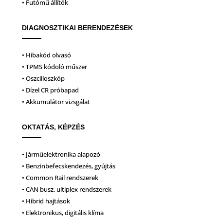
• Futómű állítók
DIAGNOSZTIKAI BERENDEZÉSEK
• Hibakód olvasó
• TPMS kódoló műszer
• Oszcilloszkóp
• Dízel CR próbapad
• Akkumulátor vizsgálat
OKTATÁS, KÉPZÉS
• Járműelektronika alapozó
• Benzinbefecskendezés, gyújtás
• Common Rail rendszerek
• CAN busz, ultiplex rendszerek
• Hibrid hajtások
• Elektronikus, digitális klíma