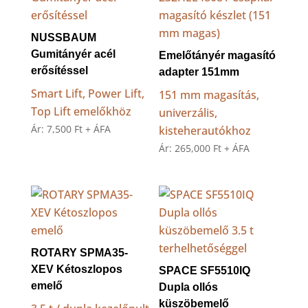
NUSSBAUM
Gumitányér acél
Emelőtányér magasító
erősítéssel
adapter 151mm
Smart Lift, Power Lift,
151 mm magasítás,
Top Lift emelőkhöz
univerzális,
Ár:
7,500
Ft
+ ÁFA
kisteherautókhoz
Ár:
265,000
Ft
+ ÁFA
ROTARY SPMA35-
XEV Kétoszlopos
SPACE SF5510IQ
emelő
Dupla ollós
küszöbemelő