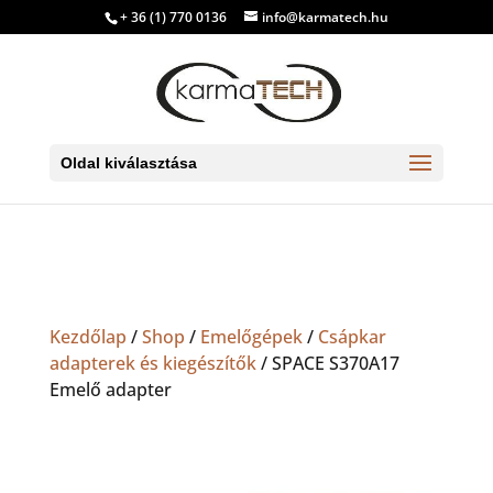
+ 36 (1) 770 0136
info@karmatech.hu
Oldal kiválasztása
Kezdőlap
/
Shop
/
Emelőgépek
/
Csápkar
adapterek és kiegészítők
/ SPACE S370A17
Emelő adapter