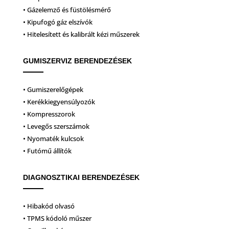
• Gázelemző és füstölésmérő
• Kipufogó gáz elszívók
• Hitelesített és kalibrált kézi műszerek
GUMISZERVIZ BERENDEZÉSEK
• Gumiszerelőgépek
• Kerékkiegyensúlyozók
• Kompresszorok
• Levegős szerszámok
• Nyomaték kulcsok
• Futómű állítók
DIAGNOSZTIKAI BERENDEZÉSEK
• Hibakód olvasó
• TPMS kódoló műszer