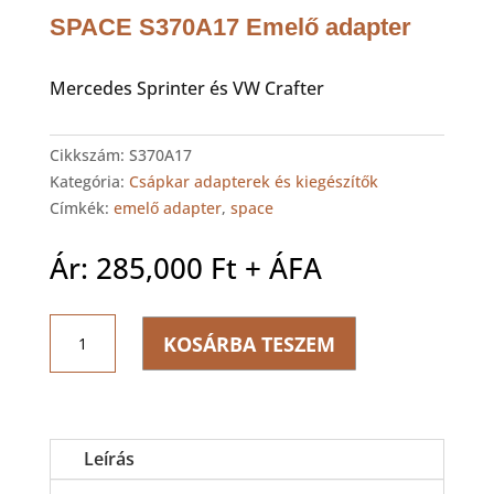
SPACE S370A17 Emelő adapter
Mercedes Sprinter és VW Crafter
Cikkszám:
S370A17
Kategória:
Csápkar adapterek és kiegészítők
Címkék:
emelő adapter
,
space
Ár:
285,000
Ft
+ ÁFA
SPACE
KOSÁRBA TESZEM
S370A17
Emelő
adapter
mennyiség
Leírás