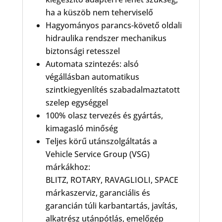
ha a küszöb nem teherviselő
Hagyományos parancs-követő oldali
hidraulika rendszer mechanikus
biztonsági retesszel
Automata szintezés: alsó
végállásban automatikus
szintkiegyenlítés szabadalmaztatott
szelep egységgel
100% olasz tervezés és gyártás,
kimagasló minőség
Teljes körű utánszolgáltatás a
Vehicle Service Group (VSG)
márkákhoz:
BLITZ, ROTARY, RAVAGLIOLI, SPACE
márkaszerviz, garanciális és
garancián túli karbantartás, javítás,
alkatrész utánpótlás, emelőgép