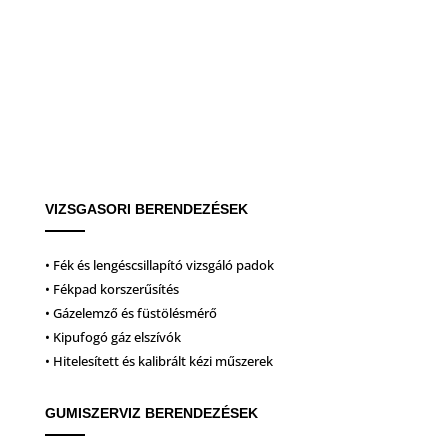
VIZSGASORI BERENDEZÉSEK
• Fék és lengéscsillapító vizsgáló padok
• Fékpad korszerűsítés
• Gázelemző és füstölésmérő
• Kipufogó gáz elszívók
• Hitelesített és kalibrált kézi műszerek
GUMISZERVIZ BERENDEZÉSEK