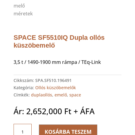
SPACE SF5510IQ Dupla ollós
küszöbemelő
3,5 t / 1490-1900 mm rámpa / TEq-Link
Cikkszám:
SPA.SF510.196491
Kategória:
Ollós küszöbemelők
Címkék:
duplaollós
,
emelő
,
space
Ár:
2,652,000
Ft
+ ÁFA
SPACE
KOSÁRBA TESZEM
SF5510IQ