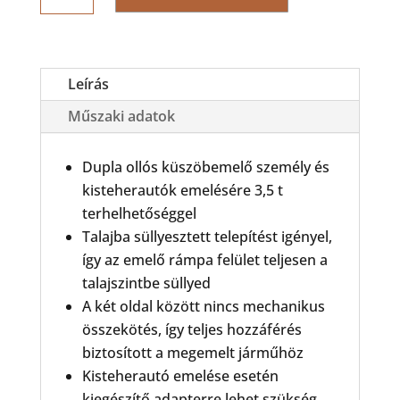
Dupla
ollós
küszöbemelő
mennyiség
Leírás
Műszaki adatok
Dupla ollós küszöbemelő személy és
kisteherautók emelésére 3,5 t
terhelhetőséggel
Talajba süllyesztett telepítést igényel,
így az emelő rámpa felület teljesen a
talajszintbe süllyed
A két oldal között nincs mechanikus
összekötés, így teljes hozzáférés
biztosított a megemelt járműhöz
Kisteherautó emelése esetén
kiegészítő adapterre lehet szükség,