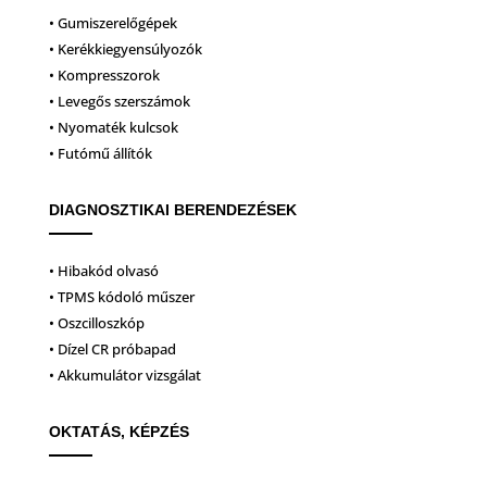
• Gumiszerelőgépek
• Kerékkiegyensúlyozók
• Kompresszorok
• Levegős szerszámok
• Nyomaték kulcsok
• Futómű állítók
DIAGNOSZTIKAI BERENDEZÉSEK
• Hibakód olvasó
• TPMS kódoló műszer
• Oszcilloszkóp
• Dízel CR próbapad
• Akkumulátor vizsgálat
OKTATÁS, KÉPZÉS