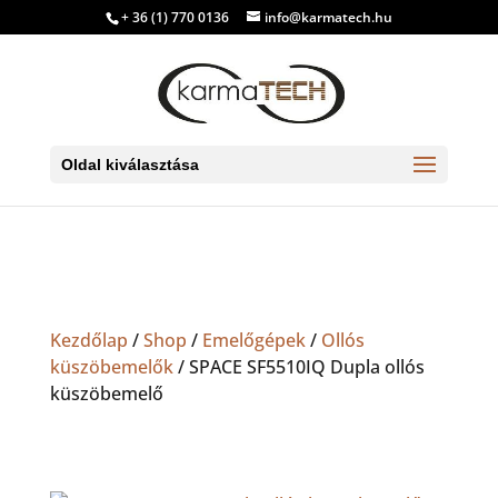
+ 36 (1) 770 0136
info@karmatech.hu
Oldal kiválasztása
Kezdőlap
/
Shop
/
Emelőgépek
/
Ollós
küszöbemelők
/ SPACE SF5510IQ Dupla ollós
küszöbemelő