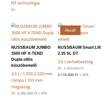
NT technológia
Ár:
Akció!
NUSSBAUM JUMBO
NUSSBAUM Smart Lift
3500 HF X-TEND
2.35 SL DT
Dupla ollós
3,5 t terhelhetőség
küszöbemelő
Original
Ár:
2,450,000
Ft
3.5 t / 1.550-2.320 mm
Current
price
2,115,000
Ft
+ ÁFA
rámpa / 103 mm
price
was:
magasság
is:
2,450,000 Ft.
Ár:
4,286,000
Ft
+ ÁFA
2,115,000 Ft.