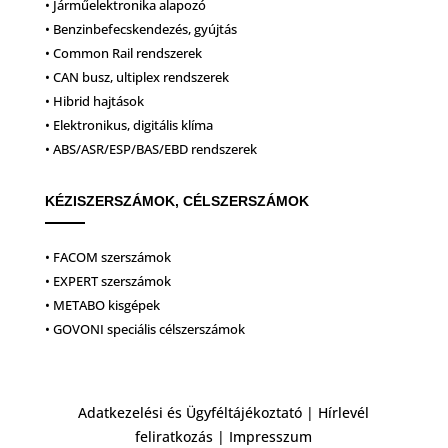
• Járműelektronika alapozó
• Benzinbefecskendezés, gyújtás
• Common Rail rendszerek
• CAN busz, ultiplex rendszerek
• Hibrid hajtások
• Elektronikus, digitális klíma
• ABS/ASR/ESP/BAS/EBD rendszerek
KÉZISZERSZÁMOK, CÉLSZERSZÁMOK
• FACOM szerszámok
• EXPERT szerszámok
• METABO kisgépek
• GOVONI speciális célszerszámok
Adatkezelési és Ügyféltájékoztató
|
Hírlevél
feliratkozás
|
Impresszum