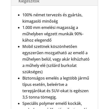
Kiegészítők
100% német tervezés és gyártás,
kimagasló minőség
1.000 mm emelési magasság a
műhelyben végzett munkák 90%-
kához elegendő
Mobil szettnek köszönhetően
egyszerűen mozgatható az emelő a
műhelyen belül, vagy akár kihúzható
a műhely elé (szilárd burkolat
szükséges)
Biztonságos emelés a legtöbb jármű
típus esetén, beleértve a
terepjárókat és SUV-okat is egészen
3,5 tonna tömegig.
Speciális polymer emelő kockák,