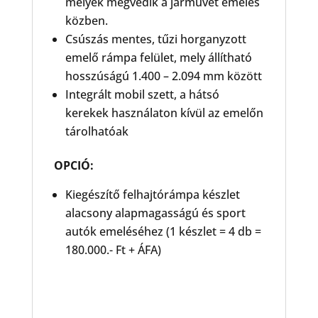
melyek megvédik a járművet emelés
közben.
Csúszás mentes, tűzi horganyzott
emelő rámpa felület, mely állítható
hosszúságú 1.400 – 2.094 mm között
Integrált mobil szett, a hátsó
kerekek használaton kívül az emelőn
tárolhatóak
OPCIÓ:
Kiegészítő felhajtórámpa készlet
alacsony alapmagasságú és sport
autók emeléséhez (1 készlet = 4 db =
180.000.- Ft + ÁFA)