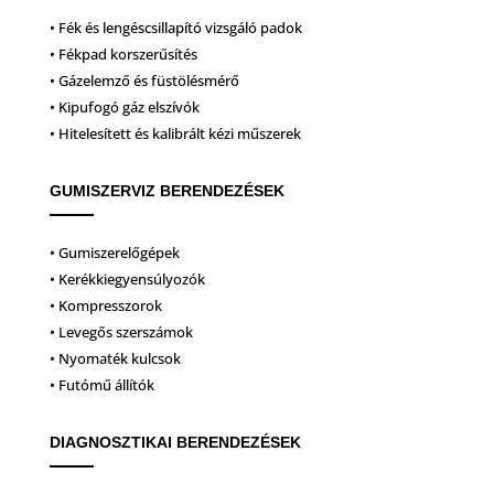
• Fék és lengéscsillapító vizsgáló padok
• Fékpad korszerűsítés
• Gázelemző és füstölésmérő
• Kipufogó gáz elszívók
• Hitelesített és kalibrált kézi műszerek
GUMISZERVIZ BERENDEZÉSEK
• Gumiszerelőgépek
• Kerékkiegyensúlyozók
• Kompresszorok
• Levegős szerszámok
• Nyomaték kulcsok
• Futómű állítók
DIAGNOSZTIKAI BERENDEZÉSEK