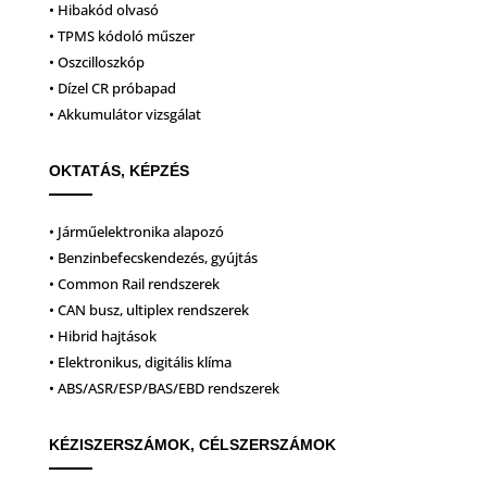
• Hibakód olvasó
• TPMS kódoló műszer
• Oszcilloszkóp
• Dízel CR próbapad
• Akkumulátor vizsgálat
OKTATÁS, KÉPZÉS
• Járműelektronika alapozó
• Benzinbefecskendezés, gyújtás
• Common Rail rendszerek
• CAN busz, ultiplex rendszerek
• Hibrid hajtások
• Elektronikus, digitális klíma
• ABS/ASR/ESP/BAS/EBD rendszerek
KÉZISZERSZÁMOK, CÉLSZERSZÁMOK