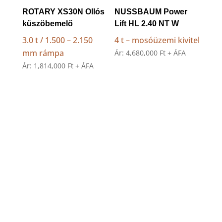
ROTARY XS30N Ollós
NUSSBAUM Power
küszöbemelő
Lift HL 2.40 NT W
3.0 t / 1.500 – 2.150
4 t – mosóüzemi kivitel
mm rámpa
Ár:
4,680,000
Ft
+ ÁFA
Ár:
1,814,000
Ft
+ ÁFA