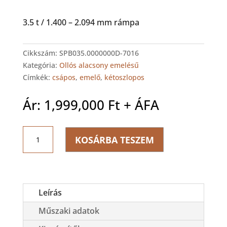
3.5 t / 1.400 – 2.094 mm rámpa
Cikkszám:
SPB035.0000000D-7016
Kategória:
Ollós alacsony emelésű
Címkék:
csápos
,
emelő
,
kétoszlopos
Ár:
1,999,000
Ft
+ ÁFA
NUSSBAUM
KOSÁRBA TESZEM
SPRINTER
mobil
3500
ollós
küszöbemelő
Leírás
mennyiség
Műszaki adatok