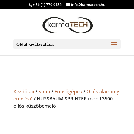
+ 36 (1) 770 0136
info@karmatech.hu
Oldal kiválasztása
Kezdőlap
/
Shop
/
Emelőgépek
/
Ollós alacsony
emelésű
/ NUSSBAUM SPRINTER mobil 3500
ollós küszöbemelő